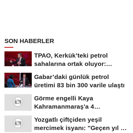
SON HABERLER
TPAO, Kerkük’teki petrol
sahalarına ortak oluyor:
Rezervin ekonomik...
Gabar’daki günlük petrol
üretimi 83 bin 300 varile ulaştı
Görme engelli Kaya
Kahramanmaraş'a 4
madalyayla döndü
Yozgatlı çiftçiden yeşil
mercimek isyanı: "Geçen yıl 45