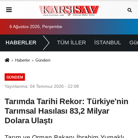
6 Ağustos 2026, Perşembe
HABERLER
TÜM İLLER
İSTANBUL
Gü
Haberler
Gündem
GÜNDEM
Yayınlanma: 04 Temmuz 2026 - 22:08
Tarımda Tarihi Rekor: Türkiye'nin
Tarımsal Hasılası 83,2 Milyar
Dolara Ulaştı
Tarım ve Orman Bakanı İbrahim Yumaklı,