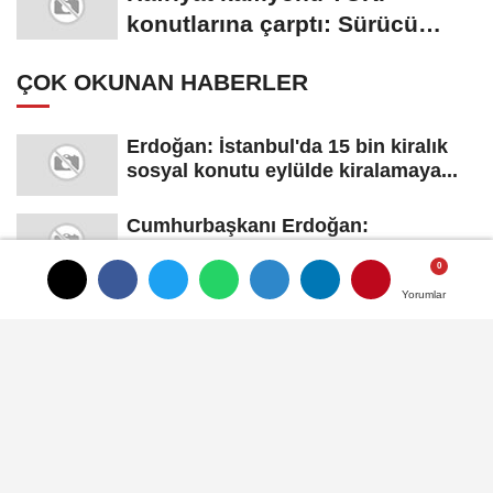
konutlarına çarptı: Sürücü
yaralandı
ÇOK OKUNAN HABERLER
Erdoğan: İstanbul'da 15 bin kiralık
sosyal konutu eylülde kiralamaya...
Cumhurbaşkanı Erdoğan:
Gençlerimizin en iyi şekilde
yetişmesi için...
Yorumlar
Yorumlar
Şehit Aileleri ve Gazilerin Haklarını
Genişleten Teklif Meclis’e...
Tuzla Belediyesi’nden Üniversite
Adaylarına Ücretsiz Tercih
Danışmanlığı
Eren Ali Bingöl: "50 Bin Tuzlalının
Evi Yıkılma Riskiyle Karşı...