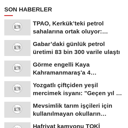
SON HABERLER
TPAO, Kerkük’teki petrol
sahalarına ortak oluyor:
Rezervin ekonomik...
Gabar’daki günlük petrol
üretimi 83 bin 300 varile ulaştı
Görme engelli Kaya
Kahramanmaraş'a 4
madalyayla döndü
Yozgatlı çiftçiden yeşil
mercimek isyanı: "Geçen yıl 45
liraydı,...
Mevsimlik tarım işçileri için
kullanılmayan okulların
açılması...
Hafriyat kamyonu TOKİ