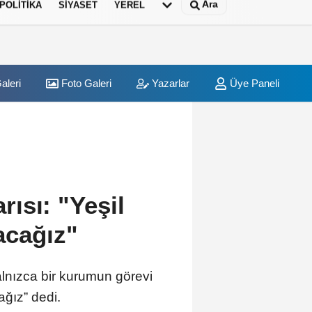
Ara
POLITIKA
SIYASET
YEREL
aleri
Foto Galeri
Yazarlar
Üye Paneli
Şenliği renkli görüntülere sahne oldu
ısı: "Yeşil
acağız"
lnızca bir kurumun görevi
ağız” dedi.