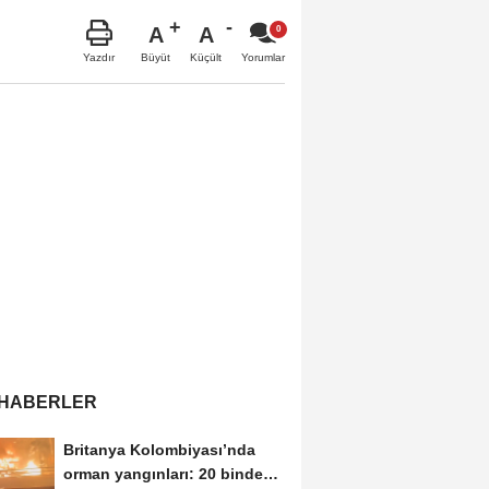
A
A
Büyüt
Küçült
Yazdır
Yorumlar
 HABERLER
Britanya Kolombiyası’nda
orman yangınları: 20 binden