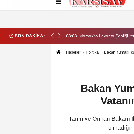
Hakkımızda
Künye
İletişim
Çerez
SON DAKİKA:
ülere sahne oldu
00:24
Öğrenci affını düzenleyen k
Haberler
Politika
Bakan Yumaklı'da
Bakan Yuma
Vatanı
Tarım ve Orman Bakanı İb
olmadığını