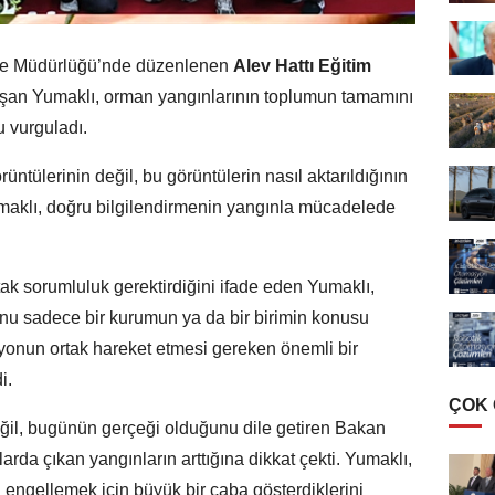
ge Müdürlüğü’nde düzenlenen
Alev Hattı Eğitim
uşan Yumaklı, orman yangınlarının toplumun tamamını
u vurguladı.
ntülerinin değil, bu görüntülerin nasıl aktarıldığının
umaklı, doğru bilgilendirmenin yangınla mücadelede
k sorumluluk gerektirdiğini ifade eden Yumaklı,
u sadece bir kurumun ya da bir birimin konusu
yonun ortak hareket etmesi gereken önemli bir
i.
ÇOK
değil, bugünün gerçeği olduğunu dile getiren Bakan
arda çıkan yangınların arttığına dikkat çekti. Yumaklı,
 engellemek için büyük bir çaba gösterdiklerini