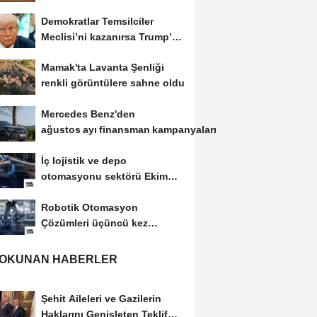
fazla kişi...
Demokratlar Temsilciler
Meclisi’ni kazanırsa Trump’a
yönelik geniş...
Mamak'ta Lavanta Şenliği
renkli görüntülere sahne oldu
Mercedes Benz'den
ağustos ayı finansman kampanyaları
İç lojistik ve depo
otomasyonu sektörü Ekim
ayında Makina Hangar’da...
Robotik Otomasyon
Çözümleri üçüncü kez
Makina Hangar’da
düzenlenecek
 OKUNAN HABERLER
Şehit Aileleri ve Gazilerin
Haklarını Genişleten Teklif