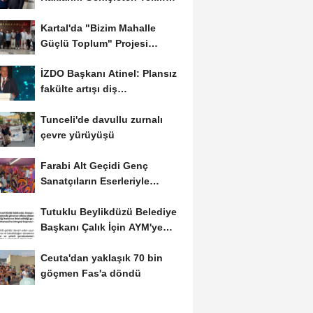
Meclis’e...
Kartal'da "Bizim Mahalle
Güçlü Toplum" Projesi
Hayata Geçiriliyor
İZDO Başkanı Atinel: Plansız
fakülte artışı diş
hekimliğinde...
Tunceli'de davullu zurnalı
çevre yürüyüşü
Farabi Alt Geçidi Genç
Sanatçıların Eserleriyle
Renklendi
Tutuklu Beylikdüzü Belediye
Başkanı Çalık İçin AYM'ye
bireysel...
Ceuta'dan yaklaşık 70 bin
göçmen Fas'a döndü