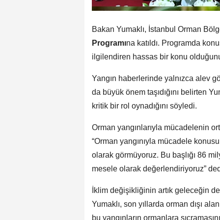
Bakan Yumaklı, İstanbul Orman Böl
Programı
na katıldı. Programda kon
ilgilendiren hassas bir konu olduğun
Yangın haberlerinde yalnızca alev görü
da büyük önem taşıdığını belirten Y
kritik bir rol oynadığını söyledi.
Orman yangınlarıyla mücadelenin orta
“Orman yangınıyla mücadele konusun
olarak görmüyoruz. Bu başlığı 86 mil
mesele olarak değerlendiriyoruz” ded
İklim değişikliğinin artık geleceğin 
Yumaklı, son yıllarda orman dışı alanl
bu yangınların ormanlara sıçramasını