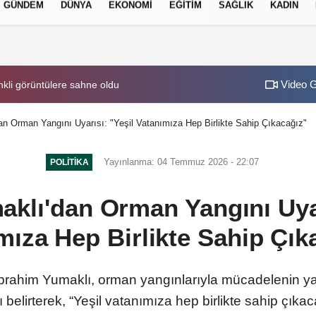
GÜNDEM
DÜNYA
EKONOMI
EĞITIM
SAĞLIK
KADIN
 Politikası
Gizlilik Politikası
Video G
anun, Resmi Gazete'de yayımlandı
03:03
Mamak'ta Lavanta 
n Orman Yangını Uyarısı: "Yeşil Vatanımıza Hep Birlikte Sahip Çıkacağız"
Yayınlanma: 04 Temmuz 2026 - 22:07
POLITIKA
klı'dan Orman Yangını Uyar
mıza Hep Birlikte Sahip Çık
rahim Yumaklı, orman yangınlarıyla mücadelenin ya
 belirterek, “Yeşil vatanımıza hep birlikte sahip çıkac