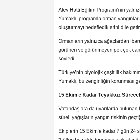
Alev Hattı Eğitim Programı’nın yalnız
Yumaklı, programla orman yangınlarına
oluşturmayı hedeflediklerini dile getir
Ormanların yalnızca ağaçlardan ibare
görünen ve görünmeyen pek çok canlı
söyledi.
Türkiye’nin biyolojik çeşitlilik bakı
Yumaklı, bu zenginliğin korunması gere
15 Ekim’e Kadar Teyakkuz Sürece
Vatandaşlara da uyarılarda bulunan B
süreli yağışların yangın riskinin geçt
Ekiplerin 15 Ekim’e kadar 7 gün 24 s
“Lütfen bu riskli dönemde açık aland