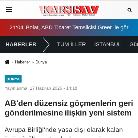
görüştü: 100 milyar dolarlık ticaret hedefi ele alındı
20:38
İYİ Parti'den "çerçeve yasa" teklifi için Ana
20:
HABERLER
TÜM İLLER
İSTANBUL
Gü
Haberler
Dünya
DÜNYA
Yayınlanma: 17 Haziran 2026 - 14:18
AB'den düzensiz göçmenlerin geri
gönderilmesine ilişkin yeni sistem
Avrupa Birliği’nde yasa dışı olarak kalan