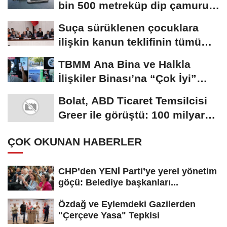
bin 500 metreküp dip çamuru
çıkarıldı
Suça sürüklenen çocuklara
ilişkin kanun teklifinin tümü
üzerindeki...
TBMM Ana Bina ve Halkla
İlişkiler Binası’na “Çok İyi”
düzeyinde...
Bolat, ABD Ticaret Temsilcisi
Greer ile görüştü: 100 milyar
dolarlık...
ÇOK OKUNAN HABERLER
CHP’den YENİ Parti’ye yerel yönetim
göçü: Belediye başkanları...
Özdağ ve Eylemdeki Gazilerden
"Çerçeve Yasa" Tepkisi