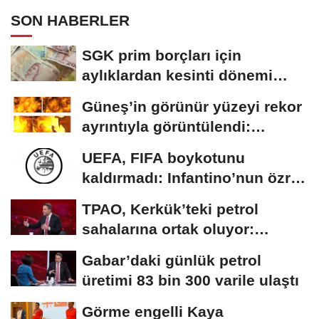
SON HABERLER
SGK prim borçları için
aylıklardan kesinti dönemi
başladı
Güneş’in görünür yüzeyi rekor
ayrıntıyla görüntülendi:
Plazma...
UEFA, FIFA boykotunu
kaldırmadı: Infantino’nun özrü
yeterli bulunmadı
TPAO, Kerkük’teki petrol
sahalarına ortak oluyor:
Rezervin ekonomik...
Gabar’daki günlük petrol
üretimi 83 bin 300 varile ulaştı
Görme engelli Kaya