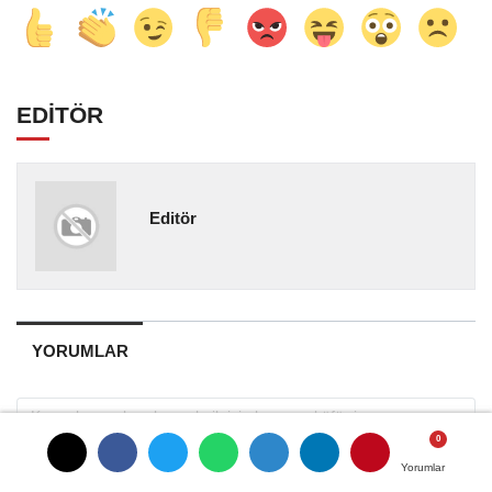
EDİTÖR
Editör
YORUMLAR
Yorumlar
Yorumlar