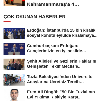
Kahramanmaraş'a 4
madalyayla döndü
ÇOK OKUNAN HABERLER
Erdoğan: İstanbul'da 15 bin kiralık
sosyal konutu eylülde kiralamaya...
Cumhurbaşkanı Erdoğan:
Gençlerimizin en iyi şekilde
yetişmesi için...
Şehit Aileleri ve Gazilerin Haklarını
Genişleten Teklif Meclis’e...
Tuzla Belediyesi’nden Üniversite
Adaylarına Ücretsiz Tercih
Danışmanlığı
Eren Ali Bingöl: "50 Bin Tuzlalının
Evi Yıkılma Riskiyle Karşı...