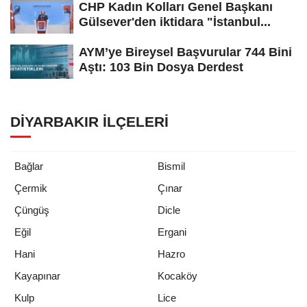
CHP Kadın Kolları Genel Başkanı
Gülsever'den iktidara "İstanbul...
AYM’ye Bireysel Başvurular 744 Bini
Aştı: 103 Bin Dosya Derdest
DIYARBAKIR İLÇELERI
Bağlar
Bismil
Çermik
Çınar
Çüngüş
Dicle
Eğil
Ergani
Hani
Hazro
Kayapınar
Kocaköy
Kulp
Lice