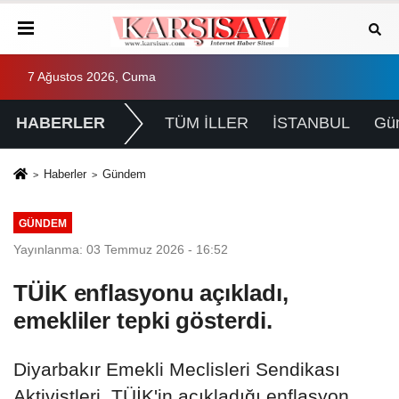
7 Ağustos 2026, Cuma
HABERLER
TÜM İLLER
İSTANBUL
Gü
Haberler
Gündem
GÜNDEM
Yayınlanma: 03 Temmuz 2026 - 16:52
TÜİK enflasyonu açıkladı,
emekliler tepki gösterdi.
Diyarbakır Emekli Meclisleri Sendikası
Aktivistleri, TÜİK'in açıkladığı enflasyon