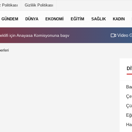
 Politikası
Gizlilik Politikası
GÜNDEM
DÜNYA
EKONOMI
EĞITIM
SAĞLIK
KADIN
Video G
 teklifi için Anayasa Komisyonuna başvuru
20:36
Adalet Bakanı Gür
erleri
D
Ba
Çe
Çü
Eği
Ha