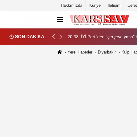
Hakkımızda
Künye
İletişim
Çerez
SON DAKİKA:
rüştü: 100 milyar dolarlık ticaret hedefi ele alındı
20:38
İYİ Parti'den "çerçeve yasa"
Yerel Haberler
Diyarbakır
Kulp Hab