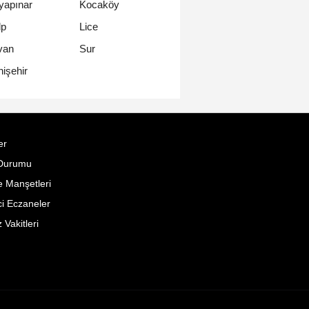
yapınar
Kocaköy
lp
Lice
van
Sur
işehir
er
Durumu
 Manşetleri
i Eczaneler
Vakitleri