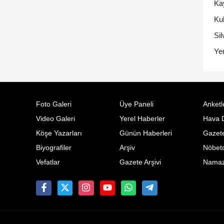
Ka
Ku
Sil
Yen
Foto Galeri
Üye Paneli
Anketl
Video Galeri
Yerel Haberler
Hava 
Köşe Yazarları
Günün Haberleri
Gazete
Biyografiler
Arşiv
Nöbetc
Vefatlar
Gazete Arşivi
Namaz 