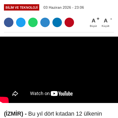
03 Haziran 2026 - 23:06
BILIM VE TEKNOLOJI
A
A
Büyüt
Küçült
(İZMİR) -
Bu yıl dört kıtadan 12 ülkenin