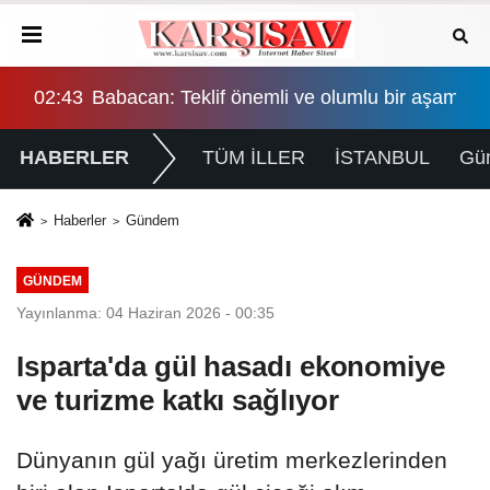
şama, eşitlik yönünden eksiklikler giderilmeli
02:43
Babacan: Teklif önemli ve olumlu bir aşama, eş
HABERLER
TÜM İLLER
İSTANBUL
Gü
Haberler
Gündem
GÜNDEM
Yayınlanma: 04 Haziran 2026 - 00:35
Isparta'da gül hasadı ekonomiye
ve turizme katkı sağlıyor
Dünyanın gül yağı üretim merkezlerinden