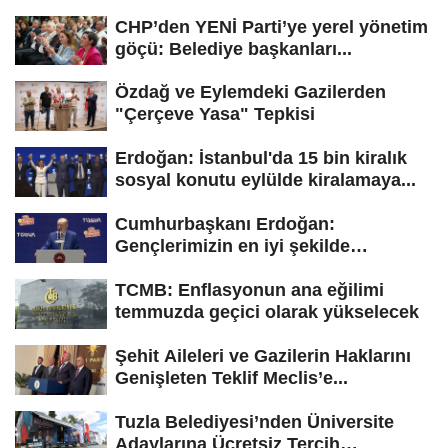
CHP’den YENİ Parti’ye yerel yönetim
göçü: Belediye başkanları...
Özdağ ve Eylemdeki Gazilerden
"Çerçeve Yasa" Tepkisi
Erdoğan: İstanbul'da 15 bin kiralık
sosyal konutu eylülde kiralamaya...
Cumhurbaşkanı Erdoğan:
Gençlerimizin en iyi şekilde
yetişmesi için...
TCMB: Enflasyonun ana eğilimi
temmuzda geçici olarak yükselecek
Şehit Aileleri ve Gazilerin Haklarını
Genişleten Teklif Meclis’e...
Tuzla Belediyesi’nden Üniversite
Adaylarına Ücretsiz Tercih