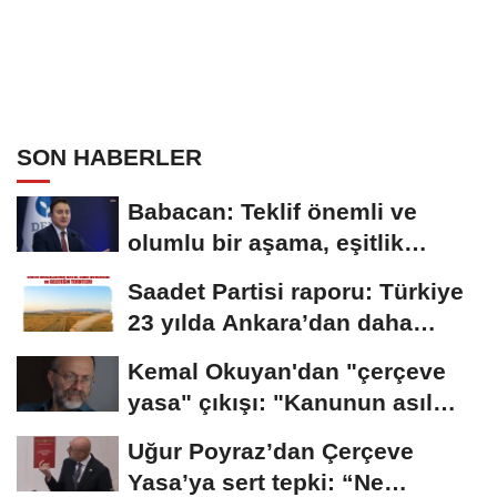
SON HABERLER
Babacan: Teklif önemli ve
olumlu bir aşama, eşitlik
yönünden eksiklikler...
Saadet Partisi raporu: Türkiye
23 yılda Ankara’dan daha
büyük tarım...
Kemal Okuyan'dan "çerçeve
yasa" çıkışı: "Kanunun asıl
özünü...
Uğur Poyraz’dan Çerçeve
Yasa’ya sert tepki: “Ne