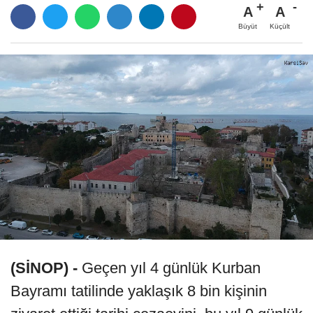
A
A
Büyüt
Küçült
(SİNOP) -
Geçen yıl 4 günlük Kurban
Bayramı tatilinde yaklaşık 8 bin kişinin