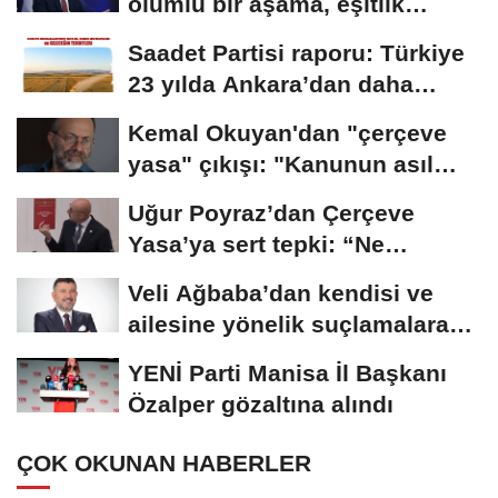
olumlu bir aşama, eşitlik
yönünden eksiklikler...
Saadet Partisi raporu: Türkiye
23 yılda Ankara’dan daha
büyük tarım...
Kemal Okuyan'dan "çerçeve
yasa" çıkışı: "Kanunun asıl
özünü...
Uğur Poyraz’dan Çerçeve
Yasa’ya sert tepki: “Ne
yaptığınızın...
Veli Ağbaba’dan kendisi ve
ailesine yönelik suçlamalara
tepki: “Bir...
YENİ Parti Manisa İl Başkanı
Özalper gözaltına alındı
ÇOK OKUNAN HABERLER