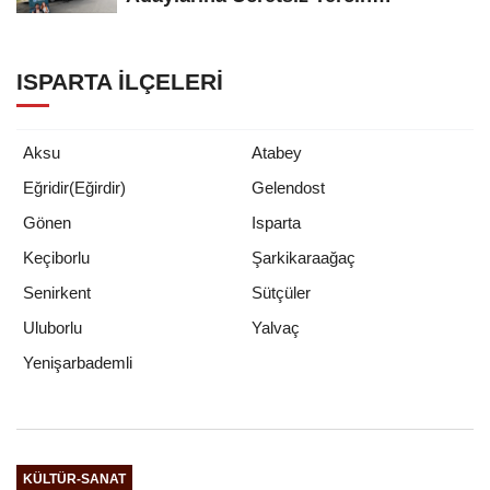
Danışmanlığı
ISPARTA İLÇELERI
Aksu
Atabey
Eğridir(Eğirdir)
Gelendost
Gönen
Isparta
Keçiborlu
Şarkikaraağaç
Senirkent
Sütçüler
Uluborlu
Yalvaç
Yenişarbademli
KÜLTÜR-SANAT