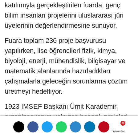
katılımıyla gerçekleştirilen fuarda, genç
bilim insanları projelerini uluslararası jüri
üyelerinin değerlendirmesine sunuyor.
Fuara toplam 236 proje başvurusu
yapılırken, lise öğrencileri fizik, kimya,
biyoloji, enerji, mühendislik, bilgisayar ve
matematik alanlarında hazırladıkları
çalışmalarla geleceğin sorunlarına çözüm
üretmeyi hedefliyor.
1923 IMSEF Başkanı Ümit Karademir,
organizasyonun yalnızca başarılı projeleri
ödüllendirmeyi değil, etik değerlere sahip
Yorumlar
Yorumlar
Yorumlar
bilim insanlarının yetişmesine katkı