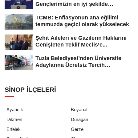
Gençlerimizin en iyi şekilde
yetişmesi için...
TCMB: Enflasyonun ana eğilimi
temmuzda geçici olarak yükselecek
Şehit Aileleri ve Gazilerin Haklarını
Genişleten Teklif Meclis’e...
Tuzla Belediyesi’nden Üniversite
Adaylarına Ücretsiz Tercih
Danışmanlığı
SINOP İLÇELERI
Ayancık
Boyabat
Dikmen
Durağan
Erfelek
Gerze