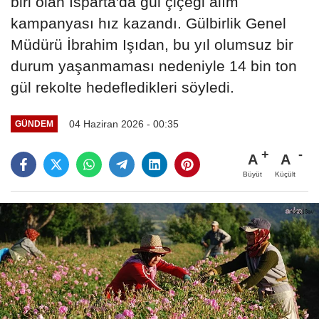
biri olan Isparta'da gül çiçeği alım
kampanyası hız kazandı. Gülbirlik Genel
Müdürü İbrahim Işıdan, bu yıl olumsuz bir
durum yaşanmaması nedeniyle 14 bin ton
gül rekolte hedefledikleri söyledi.
04 Haziran 2026 - 00:35
GÜNDEM
A
A
Büyüt
Küçült