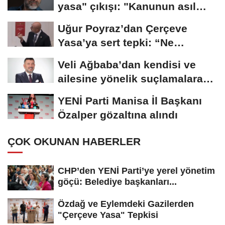
yasa" çıkışı: "Kanunun asıl
özünü...
Uğur Poyraz’dan Çerçeve
Yasa’ya sert tepki: “Ne
yaptığınızın...
Veli Ağbaba’dan kendisi ve
ailesine yönelik suçlamalara
tepki: “Bir...
YENİ Parti Manisa İl Başkanı
Özalper gözaltına alındı
ÇOK OKUNAN HABERLER
CHP’den YENİ Parti’ye yerel yönetim
göçü: Belediye başkanları...
Özdağ ve Eylemdeki Gazilerden
"Çerçeve Yasa" Tepkisi