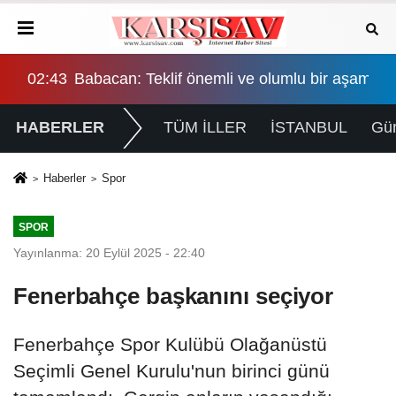
şama, eşitlik yönünden eksiklikler giderilmeli
02:43
Babacan: Teklif önemli ve olumlu bir aşama, eş
HABERLER
TÜM İLLER
İSTANBUL
Gü
Haberler
Spor
SPOR
Yayınlanma: 20 Eylül 2025 - 22:40
Fenerbahçe başkanını seçiyor
Fenerbahçe Spor Kulübü Olağanüstü
Seçimli Genel Kurulu'nun birinci günü