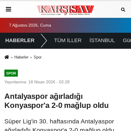
7 Ağustos 2026, Cuma
HABERLER
TÜM İLLER
İSTANBUL
Gü
Haberler
Spor
SPOR
Yayınlanma: 18 Nisan 2026 - 02:28
Antalyaspor ağırladığı
Konyaspor'a 2-0 mağlup oldu
Süper Lig'in 30. haftasında Antalyaspor
ağırladığı Konyaspor'a 2-0 mağlup oldu.