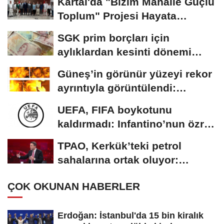
Kartal'da "Bizim Mahalle Güçlü
Toplum" Projesi Hayata
Geçiriliyor
SGK prim borçları için
aylıklardan kesinti dönemi
başladı
Güneş’in görünür yüzeyi rekor
ayrıntıyla görüntülendi:
Plazma...
UEFA, FIFA boykotunu
kaldırmadı: Infantino’nun özrü
yeterli bulunmadı
TPAO, Kerkük’teki petrol
sahalarına ortak oluyor:
Rezervin ekonomik...
ÇOK OKUNAN HABERLER
Erdoğan: İstanbul'da 15 bin kiralık