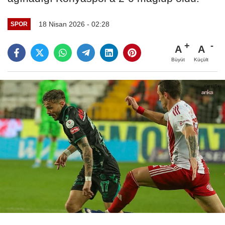
18 Nisan 2026 - 02:28
SPOR
A
A
Büyüt
Küçült