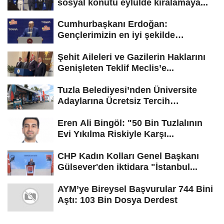
sosyal konutu eylülde kiralamaya...
Cumhurbaşkanı Erdoğan:
Gençlerimizin en iyi şekilde
yetişmesi için...
Şehit Aileleri ve Gazilerin Haklarını
Genişleten Teklif Meclis’e...
Tuzla Belediyesi’nden Üniversite
Adaylarına Ücretsiz Tercih
Danışmanlığı
Eren Ali Bingöl: "50 Bin Tuzlalının
Evi Yıkılma Riskiyle Karşı...
CHP Kadın Kolları Genel Başkanı
Gülsever'den iktidara "İstanbul...
AYM’ye Bireysel Başvurular 744 Bini
Aştı: 103 Bin Dosya Derdest