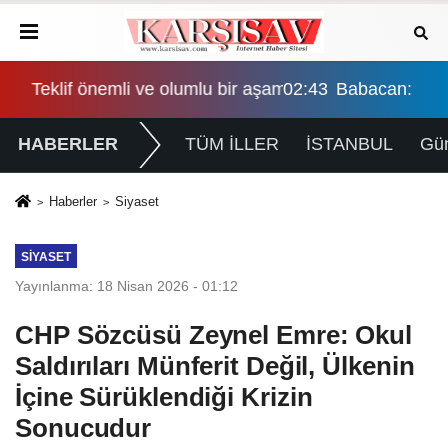
şama, eşitlik yönünden eksiklikler giderilmeli
02:43
Babacan: Teklif önemli ve olumlu bir aşama, eş
HABERLER
TÜM İLLER
İSTANBUL
Gü
Haberler
Siyaset
SIYASET
Yayınlanma: 18 Nisan 2026 - 01:12
CHP Sözcüsü Zeynel Emre: Okul
Saldırıları Münferit Değil, Ülkenin
İçine Sürüklendiği Krizin
Sonucudur