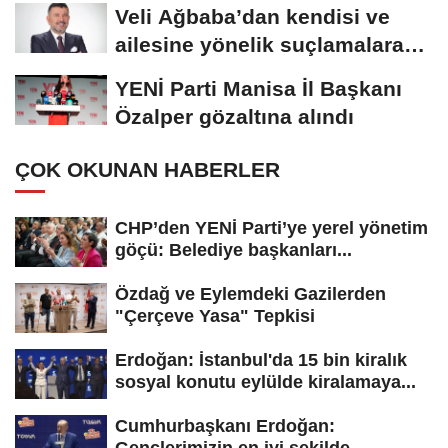
yaptığınızın...
Veli Ağbaba’dan kendisi ve
ailesine yönelik suçlamalara
tepki: “Bir...
YENİ Parti Manisa İl Başkanı
Özalper gözaltına alındı
ÇOK OKUNAN HABERLER
CHP’den YENİ Parti’ye yerel yönetim
göçü: Belediye başkanları...
Özdağ ve Eylemdeki Gazilerden
"Çerçeve Yasa" Tepkisi
Erdoğan: İstanbul'da 15 bin kiralık
sosyal konutu eylülde kiralamaya...
Cumhurbaşkanı Erdoğan:
Gençlerimizin en iyi şekilde