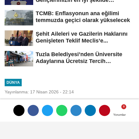
yetişmesi için...
TCMB: Enflasyonun ana eğilimi
temmuzda geçici olarak yükselecek
Şehit Aileleri ve Gazilerin Haklarını
Genişleten Teklif Meclis’e...
Tuzla Belediyesi’nden Üniversite
Adaylarına Ücretsiz Tercih
Danışmanlığı
DÜNYA
Yayınlanma: 17 Nisan 2026 - 22:14
Berlin Teknik Üniversitesi'nin ilk
Türk kökenli Rektörü Prof. Dr.
Yorumlar
Yorumlar
Fatma Deniz görevine başladı