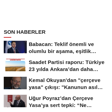
SON HABERLER
Babacan: Teklif önemli ve
olumlu bir aşama, eşitlik
yönünden eksiklikler...
Saadet Partisi raporu: Türkiye
23 yılda Ankara’dan daha
büyük tarım...
Kemal Okuyan'dan "çerçeve
yasa" çıkışı: "Kanunun asıl
özünü...
Uğur Poyraz’dan Çerçeve
Yasa’ya sert tepki: “Ne