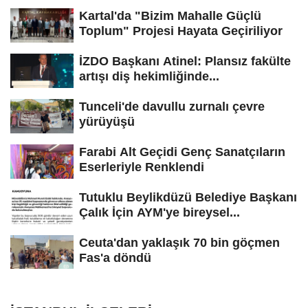
Kartal'da "Bizim Mahalle Güçlü
Toplum" Projesi Hayata Geçiriliyor
İZDO Başkanı Atinel: Plansız fakülte
artışı diş hekimliğinde...
Tunceli'de davullu zurnalı çevre
yürüyüşü
Farabi Alt Geçidi Genç Sanatçıların
Eserleriyle Renklendi
Tutuklu Beylikdüzü Belediye Başkanı
Çalık İçin AYM'ye bireysel...
Ceuta'dan yaklaşık 70 bin göçmen
Fas'a döndü