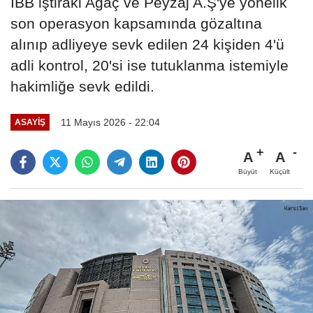
İBB iştiraki Ağaç ve Peyzaj A.Ş'ye yönelik
son operasyon kapsamında gözaltına
alınıp adliyeye sevk edilen 24 kişiden 4'ü
adli kontrol, 20'si ise tutuklanma istemiyle
hakimliğe sevk edildi.
11 Mayıs 2026 - 22:04
ASAYIŞ
A
A
Büyüt
Küçült