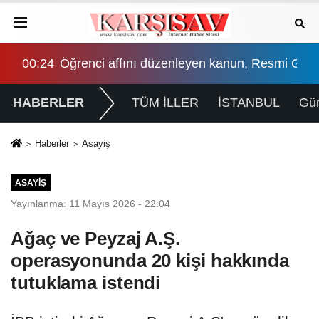
smi Gazete'de yayımlandı
00:24
Öğrenci affını düzenleyen kanun, Resmi Gaze
HABERLER
TÜM İLLER
İSTANBUL
Gü
Haberler
Asayiş
ASAYIŞ
Yayınlanma: 11 Mayıs 2026 - 22:04
Ağaç ve Peyzaj A.Ş.
operasyonunda 20 kişi hakkında
tutuklama istendi