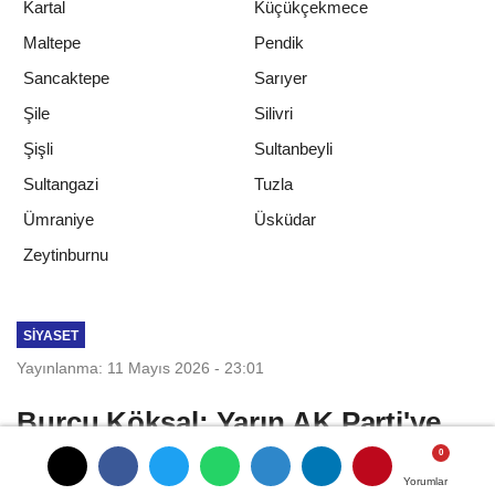
Kartal
Küçükçekmece
Maltepe
Pendik
Sancaktepe
Sarıyer
Şile
Silivri
Şişli
Sultanbeyli
Sultangazi
Tuzla
Ümraniye
Üsküdar
Zeytinburnu
SIYASET
Yayınlanma: 11 Mayıs 2026 - 23:01
Burcu Köksal: Yarın AK Parti'ye
katılıyorum, içim çok rahat
Yorumlar
Yorumlar