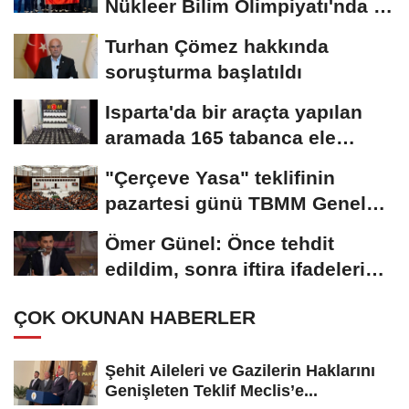
Nükleer Bilim Olimpiyatı'nda 1
altın, 3...
Turhan Çömez hakkında
soruşturma başlatıldı
Isparta'da bir araçta yapılan
aramada 165 tabanca ele
geçirildi
"Çerçeve Yasa" teklifinin
pazartesi günü TBMM Genel
Kurulu'nda görüşülmesi...
Ömer Günel: Önce tehdit
edildim, sonra iftira ifadeleri
geldi
ÇOK OKUNAN HABERLER
Şehit Aileleri ve Gazilerin Haklarını
Genişleten Teklif Meclis’e...