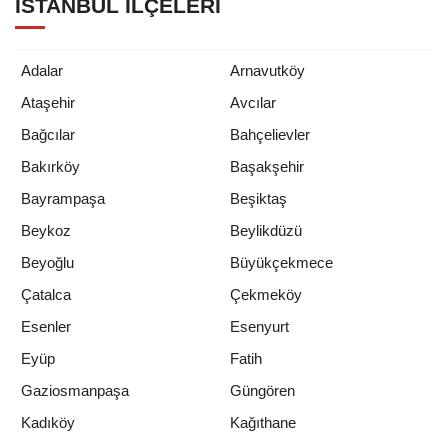
İSTANBUL İLÇELERI
Adalar
Arnavutköy
Ataşehir
Avcılar
Bağcılar
Bahçelievler
Bakırköy
Başakşehir
Bayrampaşa
Beşiktaş
Beykoz
Beylikdüzü
Beyoğlu
Büyükçekmece
Çatalca
Çekmeköy
Esenler
Esenyurt
Eyüp
Fatih
Gaziosmanpaşa
Güngören
Kadıköy
Kağıthane