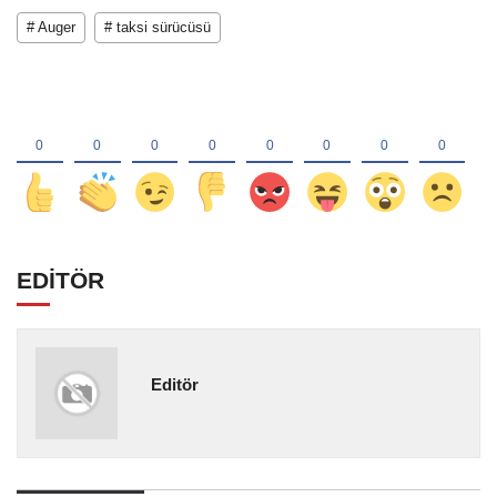
# Auger
# taksi sürücüsü
EDİTÖR
Editör