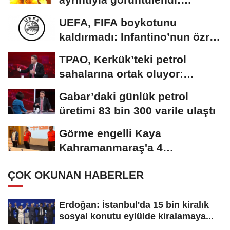
Plazma...
UEFA, FIFA boykotunu
kaldırmadı: Infantino’nun özrü
yeterli bulunmadı
TPAO, Kerkük’teki petrol
sahalarına ortak oluyor:
Rezervin ekonomik...
Gabar’daki günlük petrol
üretimi 83 bin 300 varile ulaştı
Görme engelli Kaya
Kahramanmaraş'a 4
madalyayla döndü
ÇOK OKUNAN HABERLER
Erdoğan: İstanbul'da 15 bin kiralık
sosyal konutu eylülde kiralamaya...