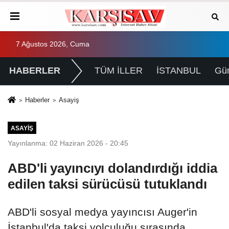
7 Ağustos 2026, Cuma
HABERLER
TÜM İLLER
İSTANBUL
Gü
Haberler
Asayiş
ASAYIŞ
Yayınlanma: 02 Haziran 2026 - 20:45
ABD'li yayıncıyı dolandırdığı iddia
edilen taksi sürücüsü tutuklandı
ABD'li sosyal medya yayıncısı Auger'in
İstanbul'da taksi yolculuğu sırasında