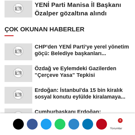
YENİ Parti Manisa İl Başkanı
Özalper gözaltına alındı
ÇOK OKUNAN HABERLER
CHP’den YENİ Parti’ye yerel yönetim
göçü: Belediye başkanları...
Özdağ ve Eylemdeki Gazilerden
"Çerçeve Yasa" Tepkisi
Erdoğan: İstanbul'da 15 bin kiralık
sosyal konutu eylülde kiralamaya...
Cumhurbaşkanı Erdoğan:
Gençlerimizin en iyi şekilde
yetişmesi için...
Yorumlar
Yorumlar
TCMB: Enflasyonun ana eğilimi