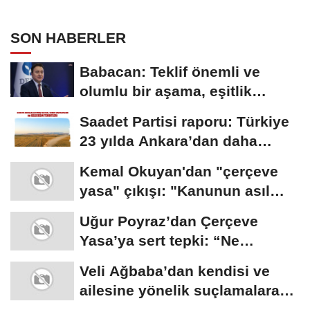
SON HABERLER
Babacan: Teklif önemli ve
olumlu bir aşama, eşitlik
yönünden eksiklikler...
Saadet Partisi raporu: Türkiye
23 yılda Ankara’dan daha
büyük tarım...
Kemal Okuyan'dan "çerçeve
yasa" çıkışı: "Kanunun asıl
özünü...
Uğur Poyraz’dan Çerçeve
Yasa’ya sert tepki: “Ne
yaptığınızın...
Veli Ağbaba’dan kendisi ve
ailesine yönelik suçlamalara
tepki: “Bir...