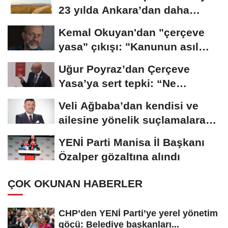
23 yılda Ankara’dan daha
büyük tarım...
Kemal Okuyan'dan "çerçeve
yasa" çıkışı: "Kanunun asıl
özünü...
Uğur Poyraz’dan Çerçeve
Yasa’ya sert tepki: “Ne
yaptığınızın...
Veli Ağbaba’dan kendisi ve
ailesine yönelik suçlamalara
tepki: “Bir...
YENİ Parti Manisa İl Başkanı
Özalper gözaltına alındı
ÇOK OKUNAN HABERLER
CHP’den YENİ Parti’ye yerel yönetim
göçü: Belediye başkanları...