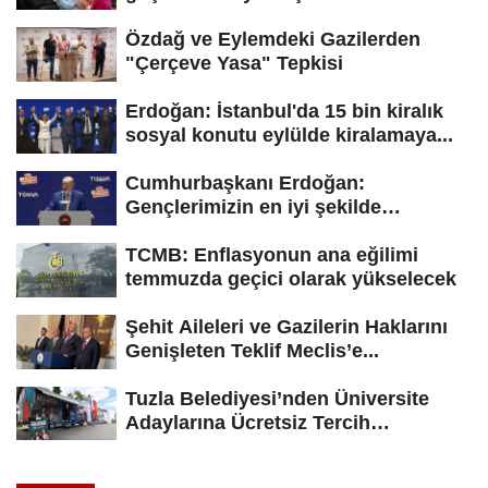
Özdağ ve Eylemdeki Gazilerden
"Çerçeve Yasa" Tepkisi
Erdoğan: İstanbul'da 15 bin kiralık
sosyal konutu eylülde kiralamaya...
Cumhurbaşkanı Erdoğan:
Gençlerimizin en iyi şekilde
yetişmesi için...
TCMB: Enflasyonun ana eğilimi
temmuzda geçici olarak yükselecek
Şehit Aileleri ve Gazilerin Haklarını
Genişleten Teklif Meclis’e...
Tuzla Belediyesi’nden Üniversite
Adaylarına Ücretsiz Tercih
Danışmanlığı