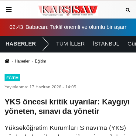
şama, eşitlik yönünden eksiklikler giderilmeli
02:43
Babacan: Teklif önemli ve olumlu bir aşama, eş
HABERLER
TÜM İLLER
İSTANBUL
Gü
Haberler
Eğitim
EĞITIM
Yayınlanma: 17 Haziran 2026 - 14:05
YKS öncesi kritik uyarılar: Kaygıyı
yöneten, sınavı da yönetir
Yükseköğretim Kurumları Sınavı’na (YKS)