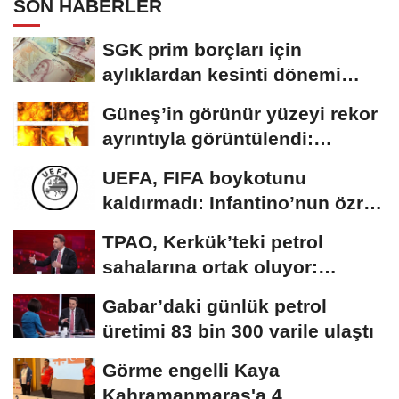
SON HABERLER
SGK prim borçları için
aylıklardan kesinti dönemi
başladı
Güneş’in görünür yüzeyi rekor
ayrıntıyla görüntülendi:
Plazma...
UEFA, FIFA boykotunu
kaldırmadı: Infantino’nun özrü
yeterli bulunmadı
TPAO, Kerkük’teki petrol
sahalarına ortak oluyor:
Rezervin ekonomik...
Gabar’daki günlük petrol
üretimi 83 bin 300 varile ulaştı
Görme engelli Kaya
Kahramanmaraş'a 4