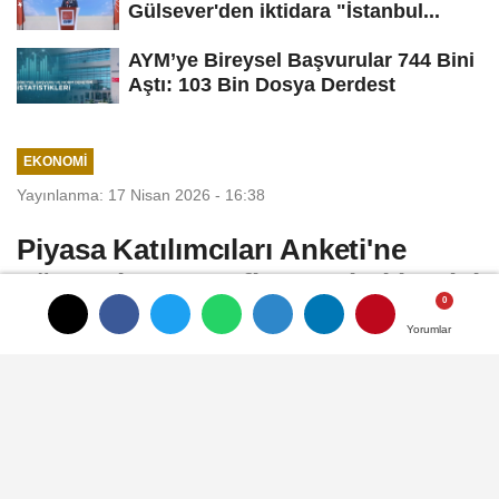
Gülsever'den iktidara "İstanbul...
AYM’ye Bireysel Başvurular 744 Bini
Aştı: 103 Bin Dosya Derdest
EKONOMI
Yayınlanma: 17 Nisan 2026 - 16:38
Piyasa Katılımcıları Anketi'ne
göre, yıl sonu enflasyon beklentisi
yüzde 27,53'e yükseldi
Yorumlar
Yorumlar
Türkiye Cumhuriyet Merkez Bankası
(TCMB) Piyasa Katılımcıları Anketi'ne göre,
mart ayı anketinde yüzde 25,38 olan cari yıl
sonu enflasyon beklentisi, nisan ayında