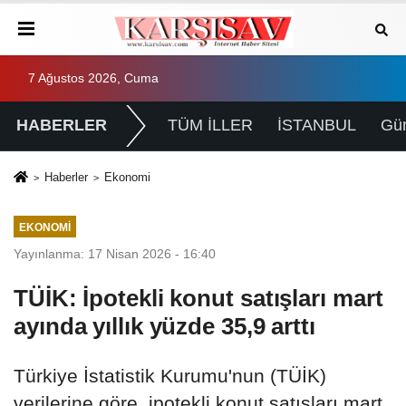
7 Ağustos 2026, Cuma
HABERLER
TÜM İLLER
İSTANBUL
Gü
Haberler
Ekonomi
EKONOMI
Yayınlanma: 17 Nisan 2026 - 16:40
TÜİK: İpotekli konut satışları mart
ayında yıllık yüzde 35,9 arttı
Türkiye İstatistik Kurumu'nun (TÜİK)
verilerine göre, ipotekli konut satışları mart