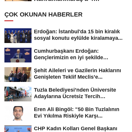
madalyayla döndü
ÇOK OKUNAN HABERLER
Erdoğan: İstanbul'da 15 bin kiralık
sosyal konutu eylülde kiralamaya...
Cumhurbaşkanı Erdoğan:
Gençlerimizin en iyi şekilde
yetişmesi için...
Şehit Aileleri ve Gazilerin Haklarını
Genişleten Teklif Meclis’e...
Tuzla Belediyesi’nden Üniversite
Adaylarına Ücretsiz Tercih
Danışmanlığı
Eren Ali Bingöl: "50 Bin Tuzlalının
Evi Yıkılma Riskiyle Karşı...
CHP Kadın Kolları Genel Başkanı