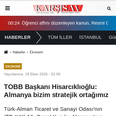
ntülere sahne oldu
00:24
Öğrenci affını düzenleyen kanun, Resmi Gaze
03:
HABERLER
TÜM İLLER
İSTANBUL
Gü
Haberler
Ekonomi
EKONOMI
Yayınlanma: 18 Ekim 2025 - 02:09
TOBB Başkanı Hisarcıklıoğlu:
Almanya bizim stratejik ortağımız
Türk-Alman Ticaret ve Sanayi Odası'nın