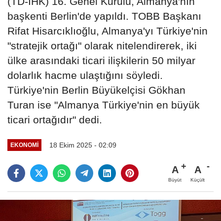
(TD-IHK) 16. Genel Kurulu, Almanya'nın
başkenti Berlin'de yapıldı. TOBB Başkanı
Rifat Hisarcıklıoğlu, Almanya'yı Türkiye'nin
"stratejik ortağı" olarak nitelendirerek, iki
ülke arasındaki ticari ilişkilerin 50 milyar
dolarlık hacme ulaştığını söyledi.
Türkiye'nin Berlin Büyükelçisi Gökhan
Turan ise "Almanya Türkiye'nin en büyük
ticari ortağıdır" dedi.
18 Ekim 2025 - 02:09
EKONOMI
A
A
Büyüt
Küçült