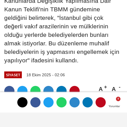
Kanun Teklifi'nin TBMM gündemine
geldiğini belirterek, "İstanbul gibi çok
değerli vakıf arazilerinin ve mülklerinin
olduğu yerlerde belediyelerden bunları
almak istiyorlar. Bu düzenleme muhalif
belediyelerin iş yapmasını engellemek için
yapılıyor" ifadesini kullandı.
18 Ekim 2025 - 02:06
SIYASET
A
A
Büyüt
Küçült
Yorumlar
Yorumlar
(TBMM) -
Yeni Yol Partisi Grup