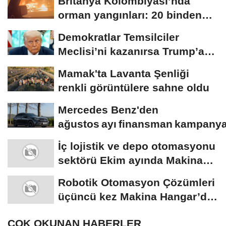
Britanya Kolombiyası’nda
orman yangınları: 20 binden
fazla kişi...
Demokratlar Temsilciler
Meclisi’ni kazanırsa Trump’a
yönelik geniş...
Mamak'ta Lavanta Şenliği
renkli görüntülere sahne oldu
Mercedes Benz'den
ağustos ayı finansman kampanya
İç lojistik ve depo otomasyonu
sektörü Ekim ayında Makina
Hangar’da...
Robotik Otomasyon Çözümleri
üçüncü kez Makina Hangar’da
düzenlenecek
ÇOK OKUNAN HABERLER