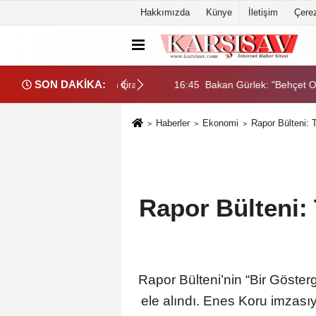
Hakkımızda
Künye
İletişim
Çerez
SON DAKİKA:
adde suç işlendiğinin itirafıdır”
16:45
Bakan Gürlek: "Behçet Oktay
Haberler
Ekonomi
Rapor Bülteni: T
Rapor Bülteni: 
Rapor Bülteni’nin “Bir Göster
ele alındı. Enes Koru imzası