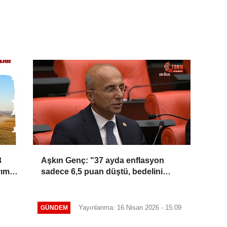
3
Aşkın Genç: "37 ayda enflasyon
rım
sadece 6,5 puan düştü, bedelini
millet ödedi"
Yayınlanma: 16 Nisan 2026 - 15:09
GÜNDEM