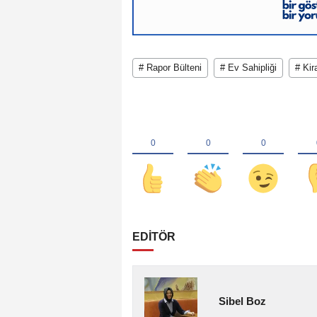
# Rapor Bülteni
# Ev Sahipliği
# Kir
EDİTÖR
Sibel Boz