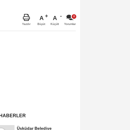
A
A
Büyüt
Küçült
Yazdır
Yorumlar
 HABERLER
Üsküdar Belediye