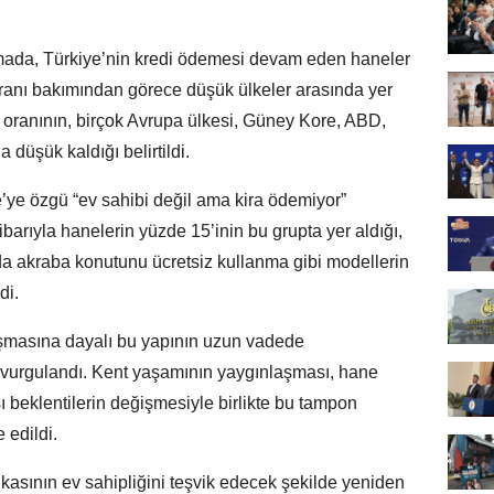
rmada, Türkiye’nin kredi ödemesi devam eden haneler
oranı bakımından görece düşük ülkeler arasında yer
k
oranının, birçok Avrupa ülkesi, Güney Kore, ABD,
 düşük kaldığı belirtildi.
e’ye özgü “ev sahibi değil ama kira ödemiyor”
tibarıyla hanelerin yüzde 15’inin bu grupta yer aldığı,
da akraba konutunu ücretsiz kullanma gibi modellerin
di.
şmasına dayalı bu yapının uzun vadede
ğu vurgulandı. Kent yaşamının yaygınlaşması, hane
sı beklentilerin değişmesiyle birlikte bu tampon
 edildi.
ikasının ev sahipliğini teşvik edecek şekilde yeniden