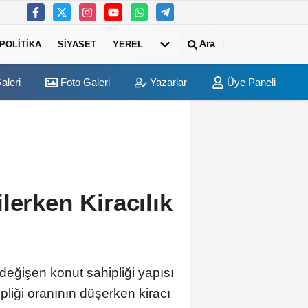
Ara
POLITIKA
SIYASET
YEREL
aleri
Foto Galeri
Yazarlar
Üye Paneli
'nda "fezleke" gündemi: Siyasi partilerden gizlilik ve masumiyet karin
02:43
Babacan
lerken Kiracılık
değişen konut sahipliği yapısı
liği oranının düşerken kiracı