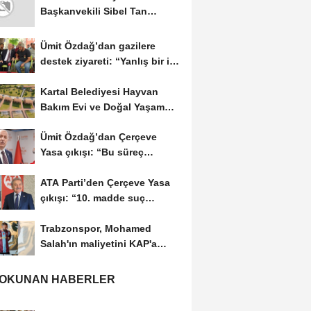
Başkanvekili Sibel Tan
Çetinkaya oldu
Ümit Özdağ’dan gazilere
destek ziyareti: “Yanlış bir iş
yapılıyor,...
Kartal Belediyesi Hayvan
Bakım Evi ve Doğal Yaşam
Merkezi’nin inşaatına...
Ümit Özdağ’dan Çerçeve
Yasa çıkışı: “Bu süreç
Cumhuriyeti...
ATA Parti’den Çerçeve Yasa
çıkışı: “10. madde suç
işlendiğinin...
Trabzonspor, Mohamed
Salah'ın maliyetini KAP'a
bildirdi
 OKUNAN HABERLER