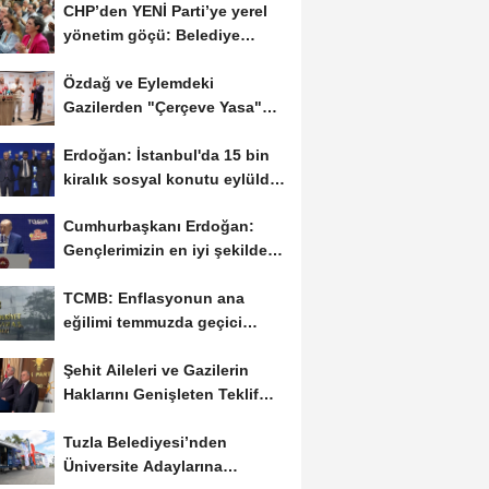
CHP’den YENİ Parti’ye yerel
yönetim göçü: Belediye
başkanları...
Özdağ ve Eylemdeki
Gazilerden "Çerçeve Yasa"
Tepkisi
Erdoğan: İstanbul'da 15 bin
kiralık sosyal konutu eylülde
kiralamaya...
Cumhurbaşkanı Erdoğan:
Gençlerimizin en iyi şekilde
yetişmesi için...
TCMB: Enflasyonun ana
eğilimi temmuzda geçici
olarak yükselecek
Şehit Aileleri ve Gazilerin
Haklarını Genişleten Teklif
Meclis’e...
Tuzla Belediyesi’nden
Üniversite Adaylarına