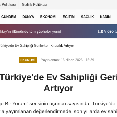
 Politikası
Gizlilik Politikası
GÜNDEM
DÜNYA
EKONOMI
EĞITIM
SAĞLIK
KADIN
Video G
'ın ölümünde tüm şüpheler yeniden ve kapsamlı biçimde incelenecek"
16:39
TBMM Genel Kurulu
ürkiye'de Ev Sahipliği Gerilerken Kiracılık Artıyor
Yayınlanma: 16 Nisan 2026 - 15:39
EKONOMI
Türkiye'de Ev Sahipliği Geri
Artıyor
ge Bir Yorum” serisinin üçüncü sayısında, Türkiye’de 
yla yayımlanan değerlendirmede, son yıllarda ev sahip