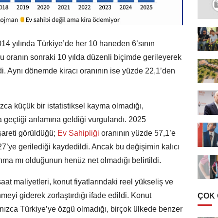
14 yılında Türkiye’de her 10 haneden 6’sının
u oranın sonraki 10 yılda düzenli biçimde gerileyerek
ldi. Aynı dönemde kiracı oranının ise yüzde 22,1’den
ca küçük bir istatistiksel kayma olmadığı,
 geçtiği anlamına geldiği vurgulandı. 2025
işareti görüldüğü;
Ev Sahipliği
oranının yüzde 57,1’e
27’ye gerilediği kaydedildi. Ancak bu değişimin kalıcı
anma mı olduğunun henüz net olmadığı belirtildi.
at maliyetleri, konut fiyatlarındaki reel yükseliş ve
meyi giderek zorlaştırdığı ifade edildi. Konut
ÇOK
alnızca Türkiye’ye özgü olmadığı, birçok ülkede benzer