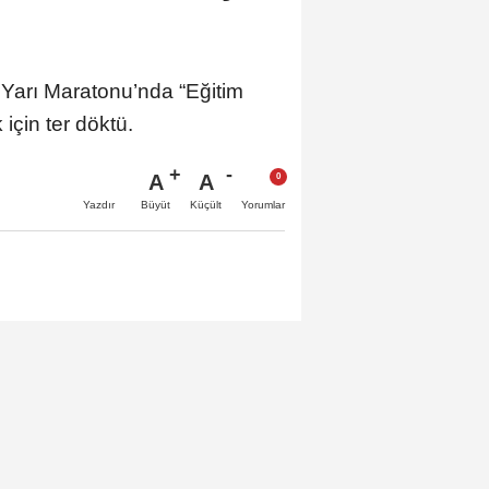
 Yarı Maratonu’nda “Eğitim
için ter döktü.
A
A
Büyüt
Küçült
Yazdır
Yorumlar