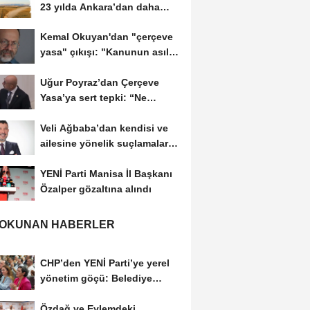
23 yılda Ankara’dan daha
büyük tarım...
Kemal Okuyan'dan "çerçeve
yasa" çıkışı: "Kanunun asıl
özünü...
Uğur Poyraz’dan Çerçeve
Yasa’ya sert tepki: “Ne
yaptığınızın...
Veli Ağbaba’dan kendisi ve
ailesine yönelik suçlamalara
tepki: “Bir...
YENİ Parti Manisa İl Başkanı
Özalper gözaltına alındı
 OKUNAN HABERLER
CHP’den YENİ Parti’ye yerel
yönetim göçü: Belediye
başkanları...
Özdağ ve Eylemdeki