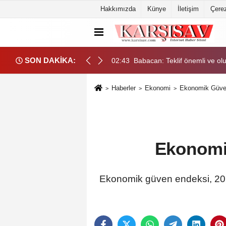
Hakkımızda
Künye
İletişim
Çerez
SON DAKİKA:
ma, eşitlik yönünden eksiklikler giderilmeli
02:43
Babacan: Teklif önemli ve olu
Haberler
Ekonomi
Ekonomik Güven
Ekonomi
Ekonomik güven endeksi, 2026