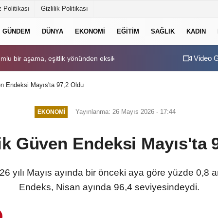
 Politikası
Gizlilik Politikası
GÜNDEM
DÜNYA
EKONOMI
EĞITIM
SAĞLIK
KADIN
Video G
mlu bir aşama, eşitlik yönünden eksiklikler giderilmeli
02:43
Babacan: Teklif ön
 Endeksi Mayıs'ta 97,2 Oldu
Yayınlanma: 26 Mayıs 2026 - 17:44
EKONOMI
k Güven Endeksi Mayıs'ta 9
 yılı Mayıs ayında bir önceki aya göre yüzde 0,8 ar
Endeks, Nisan ayında 96,4 seviyesindeydi.