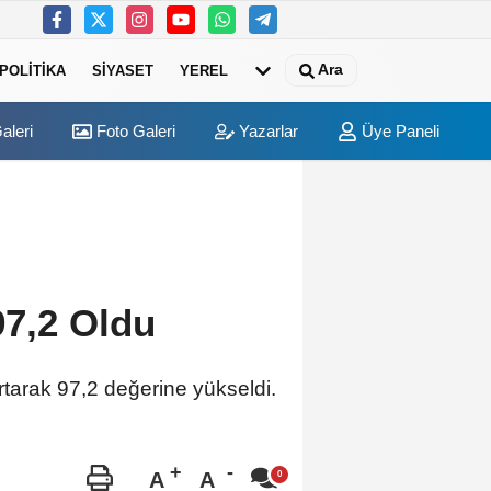
Ara
POLITIKA
SIYASET
YEREL
aleri
Foto Galeri
Yazarlar
Üye Paneli
emli ve olumlu bir aşama, eşitlik yönünden eksiklikler giderilmeli
7,2 Oldu
tarak 97,2 değerine yükseldi.
A
A