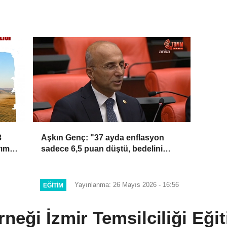
3
Aşkın Genç: "37 ayda enflasyon
rım
sadece 6,5 puan düştü, bedelini
millet ödedi"
Yayınlanma: 26 Mayıs 2026 - 16:56
EĞITIM
neği İzmir Temsilciliği Eği