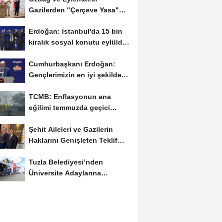
Gazilerden "Çerçeve Yasa"
Tepkisi
Erdoğan: İstanbul'da 15 bin
kiralık sosyal konutu eylülde
kiralamaya...
Cumhurbaşkanı Erdoğan:
Gençlerimizin en iyi şekilde
yetişmesi için...
TCMB: Enflasyonun ana
eğilimi temmuzda geçici
olarak yükselecek
Şehit Aileleri ve Gazilerin
Haklarını Genişleten Teklif
Meclis’e...
Tuzla Belediyesi’nden
Üniversite Adaylarına
Ücretsiz Tercih Danışmanlığı