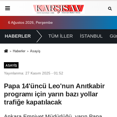
6 Ağustos 2026, Perşembe
HABERLER
TÜM İLLER
İSTANBUL
Gü
Haberler
Asayiş
ASAYIŞ
Yayınlanma: 27 Kasım 2025 - 01:52
Papa 14'üncü Leo'nun Anıtkabir
programı için yarın bazı yollar
trafiğe kapatılacak
Ankara Emniyet Müdürlüğü, yarın Papa