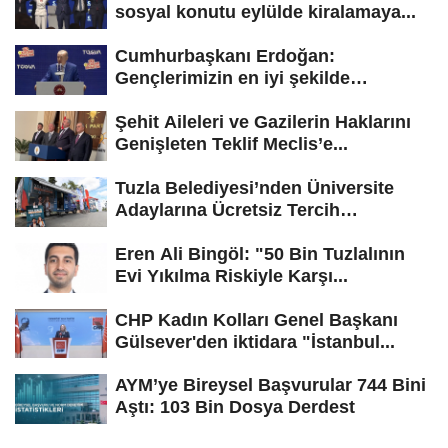
sosyal konutu eylülde kiralamaya...
Cumhurbaşkanı Erdoğan:
Gençlerimizin en iyi şekilde
yetişmesi için...
Şehit Aileleri ve Gazilerin Haklarını
Genişleten Teklif Meclis’e...
Tuzla Belediyesi’nden Üniversite
Adaylarına Ücretsiz Tercih
Danışmanlığı
Eren Ali Bingöl: "50 Bin Tuzlalının
Evi Yıkılma Riskiyle Karşı...
CHP Kadın Kolları Genel Başkanı
Gülsever'den iktidara "İstanbul...
AYM’ye Bireysel Başvurular 744 Bini
Aştı: 103 Bin Dosya Derdest