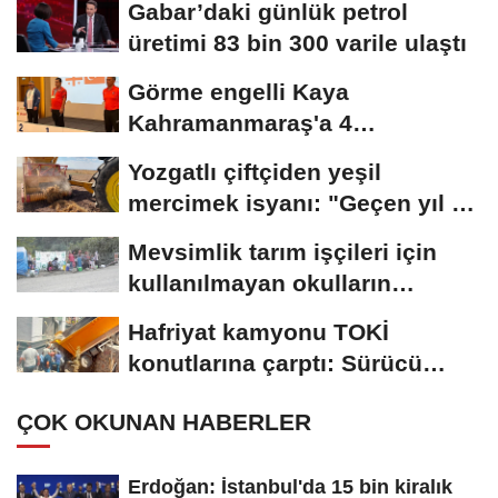
Gabar’daki günlük petrol
üretimi 83 bin 300 varile ulaştı
Görme engelli Kaya
Kahramanmaraş'a 4
madalyayla döndü
Yozgatlı çiftçiden yeşil
mercimek isyanı: "Geçen yıl 45
liraydı,...
Mevsimlik tarım işçileri için
kullanılmayan okulların
açılması...
Hafriyat kamyonu TOKİ
konutlarına çarptı: Sürücü
yaralandı
ÇOK OKUNAN HABERLER
Erdoğan: İstanbul'da 15 bin kiralık