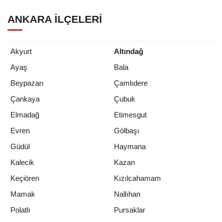
ANKARA İLÇELERI
Akyurt
Altındağ
Ayaş
Bala
Beypazarı
Çamlıdere
Çankaya
Çubuk
Elmadağ
Etimesgut
Evren
Gölbaşı
Güdül
Haymana
Kalecik
Kazan
Keçiören
Kızılcahamam
Mamak
Nallıhan
Polatlı
Pursaklar