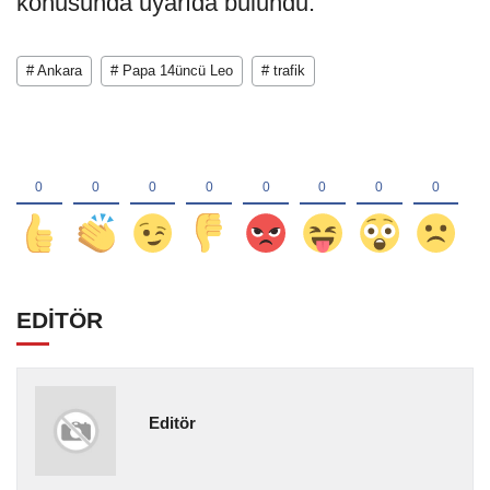
konusunda uyarıda bulundu.
# Ankara
# Papa 14üncü Leo
# trafik
EDİTÖR
Editör