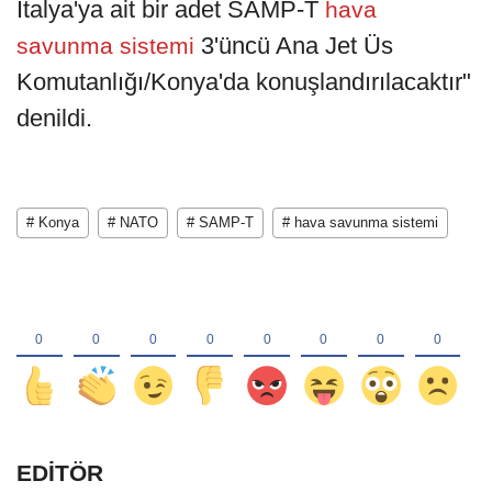
İtalya'ya ait bir adet SAMP-T
hava
3'üncü Ana Jet Üs
savunma sistemi
Komutanlığı/Konya'da konuşlandırılacaktır"
denildi.
# Konya
# NATO
# SAMP-T
# hava savunma sistemi
EDİTÖR