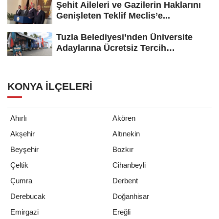
Şehit Aileleri ve Gazilerin Haklarını
Genişleten Teklif Meclis’e...
Tuzla Belediyesi’nden Üniversite
Adaylarına Ücretsiz Tercih
Danışmanlığı
KONYA İLÇELERI
Ahırlı
Akören
Akşehir
Altınekin
Beyşehir
Bozkır
Çeltik
Cihanbeyli
Çumra
Derbent
Derebucak
Doğanhisar
Emirgazi
Ereğli