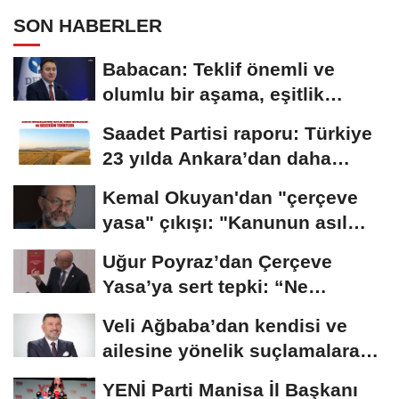
SON HABERLER
Babacan: Teklif önemli ve
olumlu bir aşama, eşitlik
yönünden eksiklikler...
Saadet Partisi raporu: Türkiye
23 yılda Ankara’dan daha
büyük tarım...
Kemal Okuyan'dan "çerçeve
yasa" çıkışı: "Kanunun asıl
özünü...
Uğur Poyraz’dan Çerçeve
Yasa’ya sert tepki: “Ne
yaptığınızın...
Veli Ağbaba’dan kendisi ve
ailesine yönelik suçlamalara
tepki: “Bir...
YENİ Parti Manisa İl Başkanı