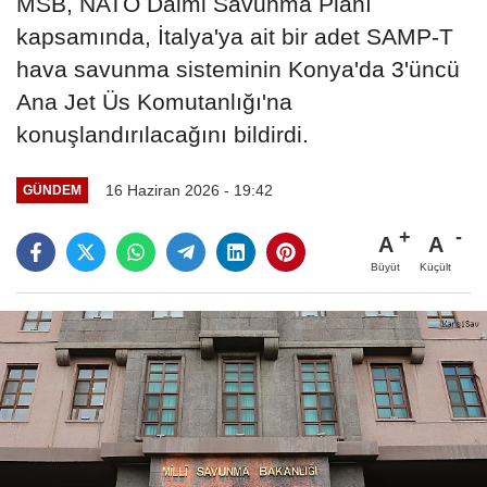
MSB, NATO Daimi Savunma Planı
kapsamında, İtalya'ya ait bir adet SAMP-T
hava savunma sisteminin Konya'da 3'üncü
Ana Jet Üs Komutanlığı'na
konuşlandırılacağını bildirdi.
16 Haziran 2026 - 19:42
GÜNDEM
A
A
Büyüt
Küçült