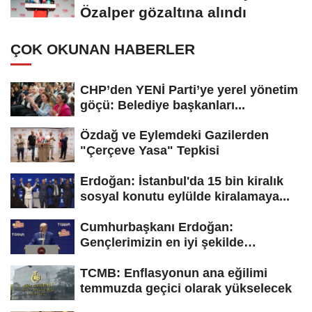
Özalper gözaltına alındı
ÇOK OKUNAN HABERLER
CHP’den YENİ Parti’ye yerel yönetim
göçü: Belediye başkanları...
Özdağ ve Eylemdeki Gazilerden
"Çerçeve Yasa" Tepkisi
Erdoğan: İstanbul'da 15 bin kiralık
sosyal konutu eylülde kiralamaya...
Cumhurbaşkanı Erdoğan:
Gençlerimizin en iyi şekilde
yetişmesi için...
TCMB: Enflasyonun ana eğilimi
temmuzda geçici olarak yükselecek