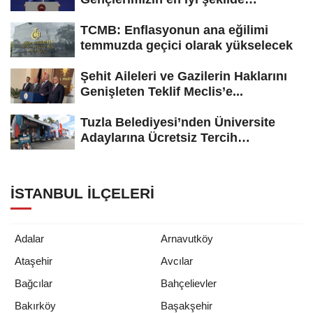
yetişmesi için...
TCMB: Enflasyonun ana eğilimi
temmuzda geçici olarak yükselecek
Şehit Aileleri ve Gazilerin Haklarını
Genişleten Teklif Meclis’e...
Tuzla Belediyesi’nden Üniversite
Adaylarına Ücretsiz Tercih
Danışmanlığı
İSTANBUL İLÇELERI
Adalar
Arnavutköy
Ataşehir
Avcılar
Bağcılar
Bahçelievler
Bakırköy
Başakşehir