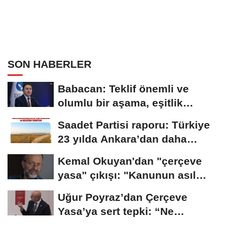
SON HABERLER
Babacan: Teklif önemli ve
olumlu bir aşama, eşitlik
yönünden eksiklikler...
Saadet Partisi raporu: Türkiye
23 yılda Ankara’dan daha
büyük tarım...
Kemal Okuyan'dan "çerçeve
yasa" çıkışı: "Kanunun asıl
özünü...
Uğur Poyraz’dan Çerçeve
Yasa’ya sert tepki: “Ne