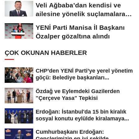
yaptığınızın...
Veli Ağbaba’dan kendisi ve
ailesine yönelik suçlamalara
tepki: “Bir...
YENİ Parti Manisa İl Başkanı
Özalper gözaltına alındı
ÇOK OKUNAN HABERLER
CHP’den YENİ Parti’ye yerel yönetim
göçü: Belediye başkanları...
Özdağ ve Eylemdeki Gazilerden
"Çerçeve Yasa" Tepkisi
Erdoğan: İstanbul'da 15 bin kiralık
sosyal konutu eylülde kiralamaya...
Cumhurbaşkanı Erdoğan:
Gençlerimizin en iyi şekilde