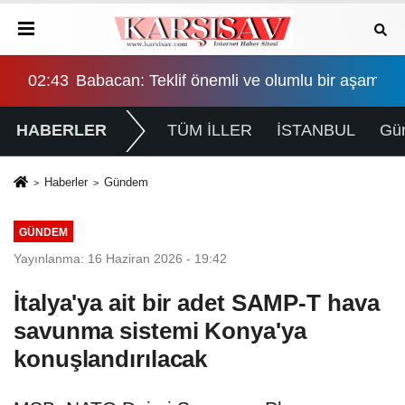
şama, eşitlik yönünden eksiklikler giderilmeli
02:43
Babacan: Teklif önemli ve olumlu bir aşama, eş
HABERLER
TÜM İLLER
İSTANBUL
Gü
Haberler
Gündem
GÜNDEM
Yayınlanma: 16 Haziran 2026 - 19:42
İtalya'ya ait bir adet SAMP-T hava
savunma sistemi Konya'ya
konuşlandırılacak