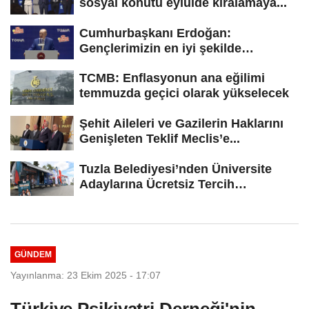
sosyal konutu eylülde kiralamaya...
Cumhurbaşkanı Erdoğan:
Gençlerimizin en iyi şekilde
yetişmesi için...
TCMB: Enflasyonun ana eğilimi
temmuzda geçici olarak yükselecek
Şehit Aileleri ve Gazilerin Haklarını
Genişleten Teklif Meclis’e...
Tuzla Belediyesi’nden Üniversite
Adaylarına Ücretsiz Tercih
Danışmanlığı
GÜNDEM
Yayınlanma: 23 Ekim 2025 - 17:07
Türkiye Psikiyatri Derneği'nin