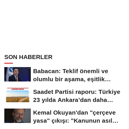
SON HABERLER
Babacan: Teklif önemli ve
olumlu bir aşama, eşitlik
yönünden eksiklikler...
Saadet Partisi raporu: Türkiye
23 yılda Ankara’dan daha
büyük tarım...
Kemal Okuyan'dan "çerçeve
yasa" çıkışı: "Kanunun asıl
özünü...