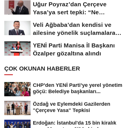
Uğur Poyraz’dan Çerçeve
Yasa’ya sert tepki: “Ne
yaptığınızın...
Veli Ağbaba’dan kendisi ve
ailesine yönelik suçlamalara
tepki: “Bir...
YENİ Parti Manisa İl Başkanı
Özalper gözaltına alındı
ÇOK OKUNAN HABERLER
CHP’den YENİ Parti’ye yerel yönetim
göçü: Belediye başkanları...
Özdağ ve Eylemdeki Gazilerden
"Çerçeve Yasa" Tepkisi
Erdoğan: İstanbul'da 15 bin kiralık