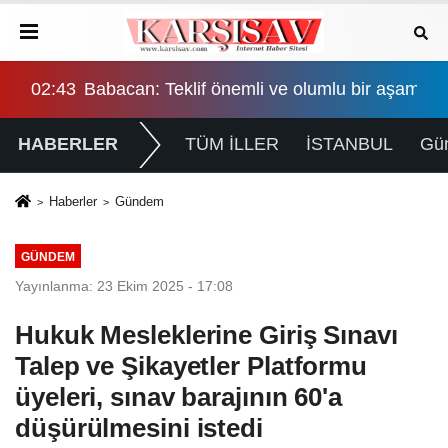
şama, eşitlik yönünden eksiklikler giderilmeli
02:43
Babacan: Teklif önemli ve olumlu bir aşama, eş
02:
HABERLER
TÜM İLLER
İSTANBUL
Gü
Haberler
Gündem
GÜNDEM
Yayınlanma: 23 Ekim 2025 - 17:08
Hukuk Mesleklerine Giriş Sınavı
Talep ve Şikayetler Platformu
üyeleri, sınav barajının 60'a
düşürülmesini istedi