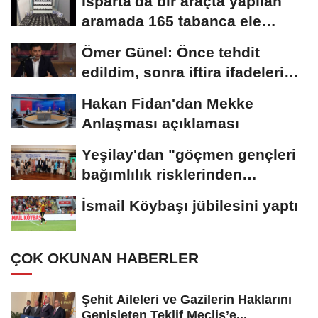
Isparta'da bir araçta yapılan
aramada 165 tabanca ele
geçirildi
Ömer Günel: Önce tehdit
edildim, sonra iftira ifadeleri
geldi
Hakan Fidan'dan Mekke
Anlaşması açıklaması
Yeşilay'dan "göçmen gençleri
bağımlılık risklerinden
koruyacak"...
İsmail Köybaşı jübilesini yaptı
ÇOK OKUNAN HABERLER
Şehit Aileleri ve Gazilerin Haklarını
Genişleten Teklif Meclis’e...