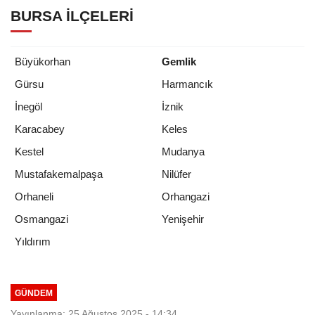
BURSA İLÇELERI
Büyükorhan
Gemlik
Gürsu
Harmancık
İnegöl
İznik
Karacabey
Keles
Kestel
Mudanya
Mustafakemalpaşa
Nilüfer
Orhaneli
Orhangazi
Osmangazi
Yenişehir
Yıldırım
GÜNDEM
Yayınlanma: 25 Ağustos 2025 - 14:34