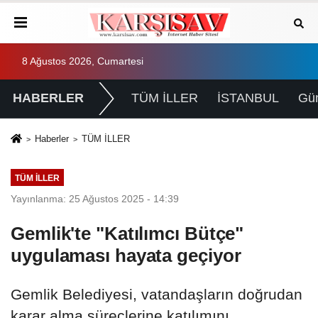
8 Ağustos 2026, Cumartesi
HABERLER
TÜM İLLER
İSTANBUL
Gü
Haberler
TÜM İLLER
TÜM İLLER
Yayınlanma: 25 Ağustos 2025 - 14:39
Gemlik'te "Katılımcı Bütçe"
uygulaması hayata geçiyor
Gemlik Belediyesi, vatandaşların doğrudan
karar alma süreçlerine katılımını