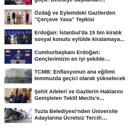
Özdağ ve Eylemdeki Gazilerden
"Çerçeve Yasa" Tepkisi
Erdoğan: İstanbul'da 15 bin kiralık
sosyal konutu eylülde kiralamaya...
Cumhurbaşkanı Erdoğan:
Gençlerimizin en iyi şekilde
yetişmesi için...
TCMB: Enflasyonun ana eğilimi
temmuzda geçici olarak yükselecek
Şehit Aileleri ve Gazilerin Haklarını
Genişleten Teklif Meclis’e...
Tuzla Belediyesi’nden Üniversite
Adaylarına Ücretsiz Tercih
Danışmanlığı