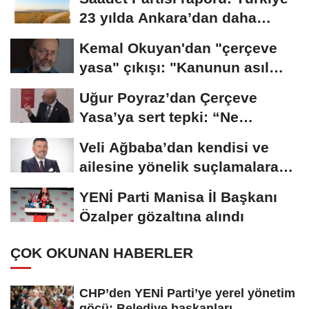
23 yılda Ankara’dan daha
büyük tarım...
Kemal Okuyan'dan "çerçeve
yasa" çıkışı: "Kanunun asıl
özünü...
Uğur Poyraz’dan Çerçeve
Yasa’ya sert tepki: “Ne
yaptığınızın...
Veli Ağbaba’dan kendisi ve
ailesine yönelik suçlamalara
tepki: “Bir...
YENİ Parti Manisa İl Başkanı
Özalper gözaltına alındı
ÇOK OKUNAN HABERLER
CHP’den YENİ Parti’ye yerel yönetim
göçü: Belediye başkanları...