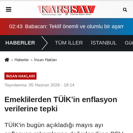
şama, eşitlik yönünden eksiklikler giderilmeli
02:43
Babacan: Teklif önemli ve olumlu bir aşama, eş
HABERLER
TÜM İLLER
İSTANBUL
Gü
Haberler
İnsan Hakları
İNSAN HAKLARI
Yayınlanma: 05 Haziran 2026 - 18:14
Emeklilerden TÜİK'in enflasyon
verilerine tepki
TÜİK'in bugün açıkladığı mayıs ayı