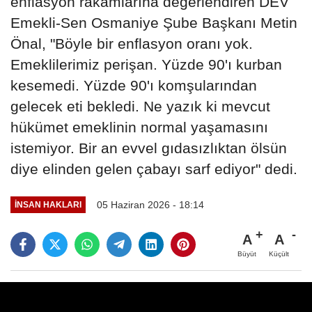
enflasyon rakamlarına değerlendiren DEV
Emekli-Sen Osmaniye Şube Başkanı Metin
Önal, "Böyle bir enflasyon oranı yok.
Emeklilerimiz perişan. Yüzde 90'ı kurban
kesemedi. Yüzde 90'ı komşularından
gelecek eti bekledi. Ne yazık ki mevcut
hükümet emeklinin normal yaşamasını
istemiyor. Bir an evvel gıdasızlıktan ölsün
diye elinden gelen çabayı sarf ediyor" dedi.
05 Haziran 2026 - 18:14
İNSAN HAKLARI
A
A
Büyüt
Küçült