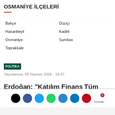
OSMANIYE İLÇELERI
Bahçe
Düziçi
Hasanbeyli
Kadirli
Osmaniye
Sumbas
Toprakkale
POLITIKA
Yayınlanma: 05 Haziran 2026 - 18:07
Erdoğan: "Katılım Finans Tüm
Dünya İçin Daha Adil ve Güvenli
Bir Modeldir"
Yorumlar
Yorumlar