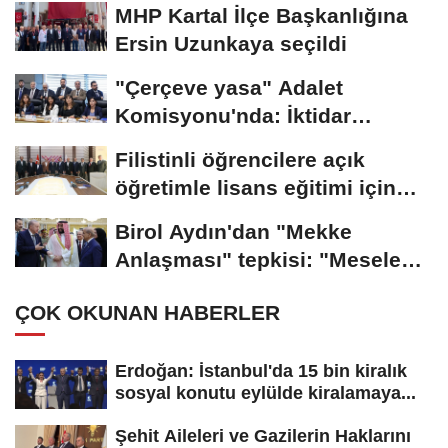
MHP Kartal İlçe Başkanlığına
Ersin Uzunkaya seçildi
"Çerçeve yasa" Adalet
Komisyonu'nda: İktidar
"pazarlık yok" dedi,...
Filistinli öğrencilere açık
öğretimle lisans eğitimi için
çalışmalar...
Birol Aydın'dan "Mekke
Anlaşması" tepkisi: "Mesele
İsrail'in güvenliği...
ÇOK OKUNAN HABERLER
Erdoğan: İstanbul'da 15 bin kiralık
sosyal konutu eylülde kiralamaya...
Şehit Aileleri ve Gazilerin Haklarını