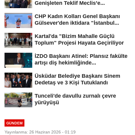
Genişleten Teklif Meclis’e...
CHP Kadın Kolları Genel Başkanı
Gülsever'den iktidara "İstanbul...
Kartal'da "Bizim Mahalle Güçlü
Toplum" Projesi Hayata Geçiriliyor
İZDO Başkanı Atinel: Plansız fakülte
artışı diş hekimliğinde...
Üsküdar Belediye Başkanı Sinem
Dedetaş ve 3 Kişi Tutuklandı
Tunceli'de davullu zurnalı çevre
yürüyüşü
GÜNDEM
Yayınlanma: 26 Haziran 2026 - 01:19