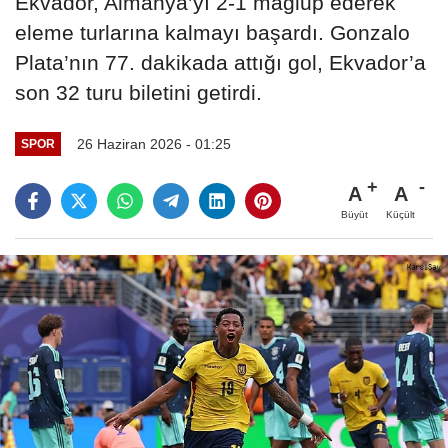
Ekvador, Almanya’yı 2-1 mağlup ederek
eleme turlarına kalmayı başardı. Gonzalo
Plata’nın 77. dakikada attığı gol, Ekvador’a
son 32 turu biletini getirdi.
26 Haziran 2026 - 01:25
SPOR
A
A
Büyüt
Küçült