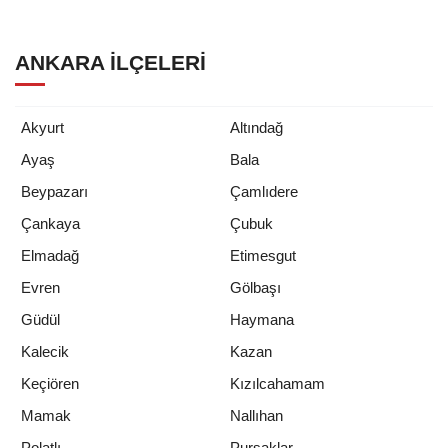
Danışmanlığı
ANKARA İLÇELERI
Akyurt
Altındağ
Ayaş
Bala
Beypazarı
Çamlıdere
Çankaya
Çubuk
Elmadağ
Etimesgut
Evren
Gölbaşı
Güdül
Haymana
Kalecik
Kazan
Keçiören
Kızılcahamam
Mamak
Nallıhan
Polatlı
Pursaklar