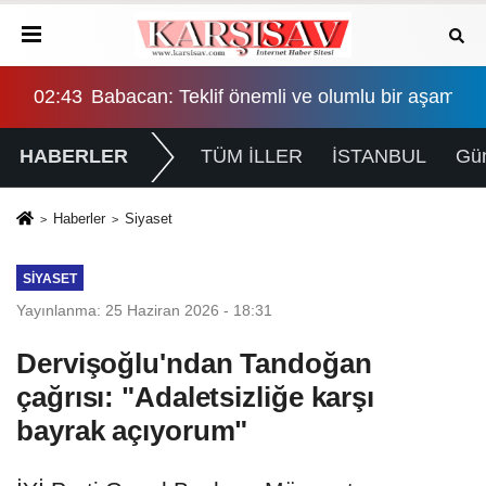
şama, eşitlik yönünden eksiklikler giderilmeli
02:43
Babacan: Teklif önemli ve olumlu bir aşama, eş
HABERLER
TÜM İLLER
İSTANBUL
Gü
Haberler
Siyaset
SIYASET
Yayınlanma: 25 Haziran 2026 - 18:31
Dervişoğlu'ndan Tandoğan
çağrısı: "Adaletsizliğe karşı
bayrak açıyorum"