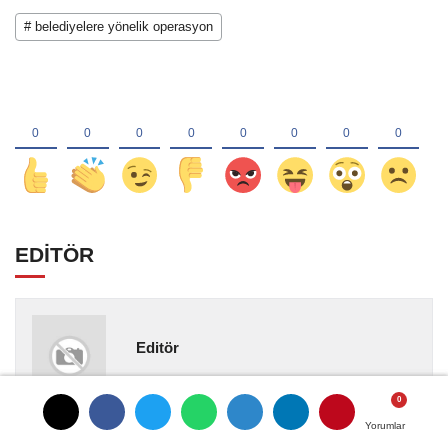
# belediyelere yönelik operasyon
EDİTÖR
Editör
Yorumlar
Yorumlar