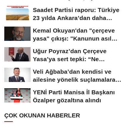
yönünden eksiklikler...
Saadet Partisi raporu: Türkiye
23 yılda Ankara’dan daha
büyük tarım...
Kemal Okuyan'dan "çerçeve
yasa" çıkışı: "Kanunun asıl
özünü...
Uğur Poyraz’dan Çerçeve
Yasa’ya sert tepki: “Ne
yaptığınızın...
Veli Ağbaba’dan kendisi ve
ailesine yönelik suçlamalara
tepki: “Bir...
YENİ Parti Manisa İl Başkanı
Özalper gözaltına alındı
ÇOK OKUNAN HABERLER