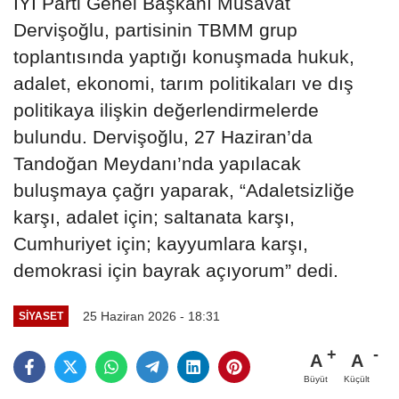
İYİ Parti Genel Başkanı Müsavat
Dervişoğlu, partisinin TBMM grup
toplantısında yaptığı konuşmada hukuk,
adalet, ekonomi, tarım politikaları ve dış
politikaya ilişkin değerlendirmelerde
bulundu. Dervişoğlu, 27 Haziran’da
Tandoğan Meydanı’nda yapılacak
buluşmaya çağrı yaparak, “Adaletsizliğe
karşı, adalet için; saltanata karşı,
Cumhuriyet için; kayyumlara karşı,
demokrasi için bayrak açıyorum” dedi.
25 Haziran 2026 - 18:31
SIYASET
A
A
Büyüt
Küçült