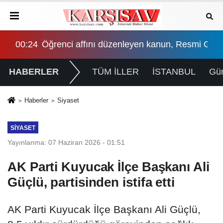
smi Gazete'de yayımlandı
03:03
Mamak'ta Lavanta Şenliği renkli görüntülere 
HABERLER
TÜM İLLER
İSTANBUL
Gü
Haberler
Siyaset
SIYASET
Yayınlanma: 07 Haziran 2026 - 01:51
AK Parti Kuyucak İlçe Başkanı Ali
Güçlü, partisinden istifa etti
AK Parti Kuyucak İlçe Başkanı Ali Güçlü,