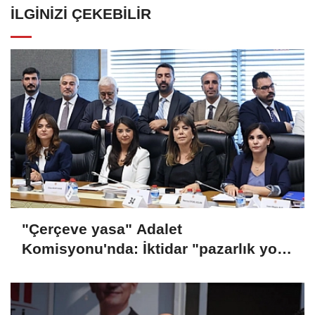
İLGINIZI ÇEKEBILIR
"Çerçeve yasa" Adalet
Komisyonu'nda: İktidar "pazarlık yok"
dedi, muhalefetten demokratikleşme
çağrısı geldi