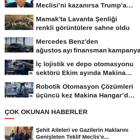
Meclisi’ni kazanırsa Trump’a
yönelik geniş...
Mamak'ta Lavanta Şenliği
renkli görüntülere sahne oldu
Mercedes Benz'den
ağustos ayı finansman kampanya
İç lojistik ve depo otomasyonu
sektörü Ekim ayında Makina
Hangar’da...
Robotik Otomasyon Çözümleri
üçüncü kez Makina Hangar’da
düzenlenecek
ÇOK OKUNAN HABERLER
Şehit Aileleri ve Gazilerin Haklarını
Genişleten Teklif Meclis’e...