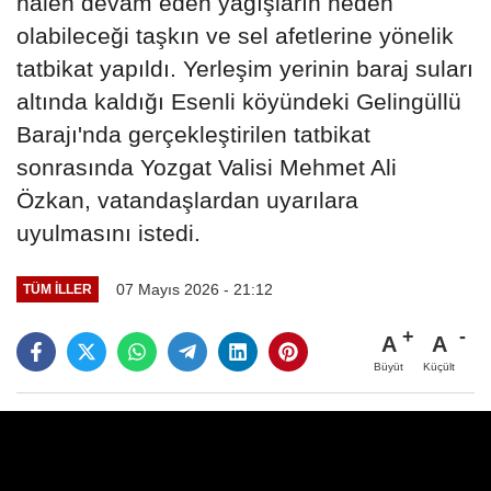
halen devam eden yağışların neden
olabileceği taşkın ve sel afetlerine yönelik
tatbikat yapıldı. Yerleşim yerinin baraj suları
altında kaldığı Esenli köyündeki Gelingüllü
Barajı'nda gerçekleştirilen tatbikat
sonrasında Yozgat Valisi Mehmet Ali
Özkan, vatandaşlardan uyarılara
uyulmasını istedi.
07 Mayıs 2026 - 21:12
TÜM İLLER
A
A
Büyüt
Küçült