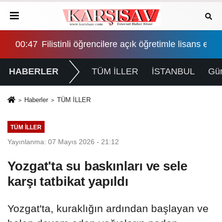
atikleşme çağrısı geldi
ans eğitimi için çalışmalar hızlandırıldı
02:10
"Çerçeve yasa" Adalet Komisyonu'nda: İktidar 
HABERLER
TÜM İLLER
İSTANBUL
Gü
Haberler
TÜM İLLER
TÜM İLLER
Yayınlanma: 07 Mayıs 2026 - 21:12
Yozgat'ta su baskınları ve sele
karşı tatbikat yapıldı
Yozgat'ta, kuraklığın ardından başlayan ve