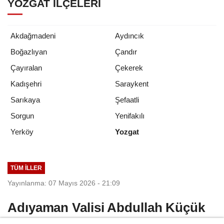
YOZGAT İLÇELERI
Akdağmadeni
Aydıncık
Boğazlıyan
Çandır
Çayıralan
Çekerek
Kadışehri
Saraykent
Sarıkaya
Şefaatli
Sorgun
Yenifakılı
Yozgat
Yerköy
TÜM İLLER
Yayınlanma: 07 Mayıs 2026 - 21:09
Adıyaman Valisi Abdullah Küçük
göreve başladı