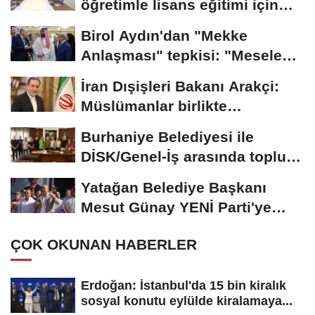
öğretimle lisans eğitimi için
çalışmalar...
Birol Aydın'dan "Mekke
Anlaşması" tepkisi: "Mesele
İsrail'in güvenliği...
İran Dışişleri Bakanı Arakçi:
Müslümanlar birlikte
durduğunda...
Burhaniye Belediyesi ile
DİSK/Genel-İş arasında toplu iş
sözleşmesi...
Yatağan Belediye Başkanı
Mesut Günay YENİ Parti'ye
geçti
ÇOK OKUNAN HABERLER
Erdoğan: İstanbul'da 15 bin kiralık
sosyal konutu eylülde kiralamaya...