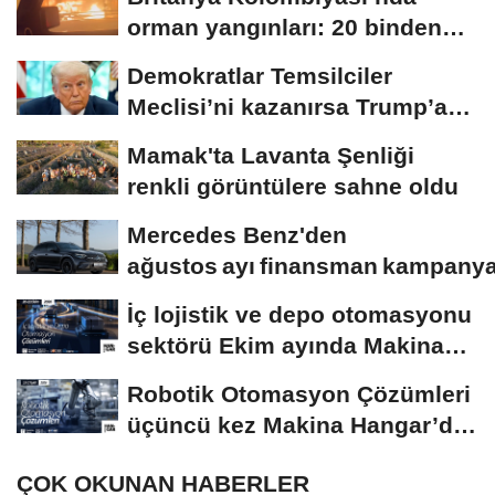
orman yangınları: 20 binden
fazla kişi...
Demokratlar Temsilciler
Meclisi’ni kazanırsa Trump’a
yönelik geniş...
Mamak'ta Lavanta Şenliği
renkli görüntülere sahne oldu
Mercedes Benz'den
ağustos ayı finansman kampanya
İç lojistik ve depo otomasyonu
sektörü Ekim ayında Makina
Hangar’da...
Robotik Otomasyon Çözümleri
üçüncü kez Makina Hangar’da
düzenlenecek
ÇOK OKUNAN HABERLER