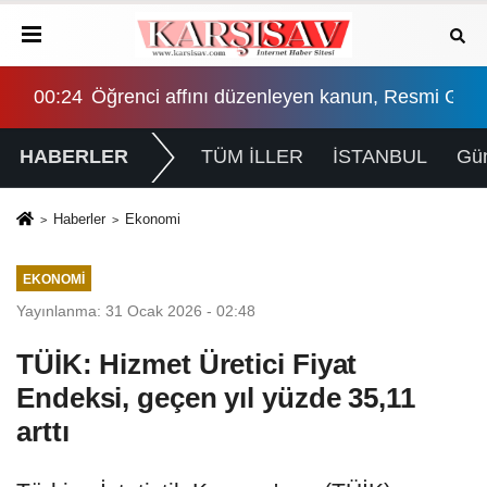
smi Gazete'de yayımlandı
03:03
Mamak'ta Lavanta Şenliği renkli görüntülere 
HABERLER
TÜM İLLER
İSTANBUL
Gü
Haberler
Ekonomi
EKONOMI
Yayınlanma: 31 Ocak 2026 - 02:48
TÜİK: Hizmet Üretici Fiyat
Endeksi, geçen yıl yüzde 35,11
arttı