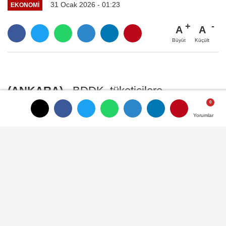
31 Ocak 2026 - 01:23
EKONOMI
A
A
Büyüt
Küçült
Yorumlar
Yorumlar
(ANKARA)
- BDDK, tüketicilere