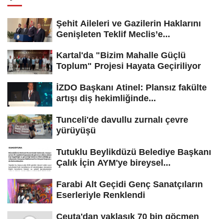
Şehit Aileleri ve Gazilerin Haklarını
Genişleten Teklif Meclis’e...
Kartal'da "Bizim Mahalle Güçlü
Toplum" Projesi Hayata Geçiriliyor
İZDO Başkanı Atinel: Plansız fakülte
artışı diş hekimliğinde...
Tunceli'de davullu zurnalı çevre
yürüyüşü
Tutuklu Beylikdüzü Belediye Başkanı
Çalık İçin AYM'ye bireysel...
Farabi Alt Geçidi Genç Sanatçıların
Eserleriyle Renklendi
Ceuta'dan yaklaşık 70 bin göçmen