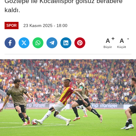
Göztepe ile Kocaelispor golsüz berabere
kaldı.
23 Kasım 2025 - 18:00
SPOR
A
A
Büyüt
Küçült