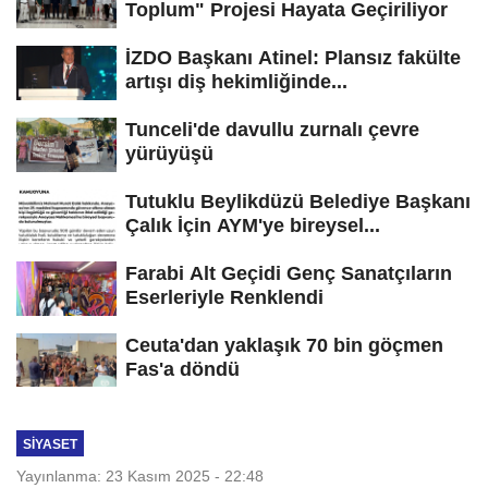
Toplum" Projesi Hayata Geçiriliyor
İZDO Başkanı Atinel: Plansız fakülte
artışı diş hekimliğinde...
Tunceli'de davullu zurnalı çevre
yürüyüşü
Tutuklu Beylikdüzü Belediye Başkanı
Çalık İçin AYM'ye bireysel...
Farabi Alt Geçidi Genç Sanatçıların
Eserleriyle Renklendi
Ceuta'dan yaklaşık 70 bin göçmen
Fas'a döndü
SIYASET
Yayınlanma: 23 Kasım 2025 - 22:48