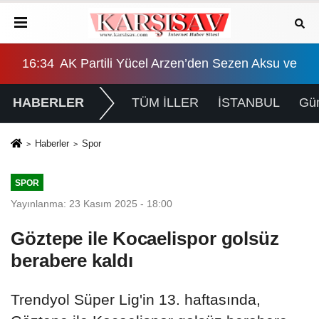
 ziyareti: "Kanla yazılan mürekkeple silinmez"
16:34
AK Partili Yücel Arzen’den Sezen Aksu ve Tar
16:
HABERLER
TÜM İLLER
İSTANBUL
Gü
Haberler
Spor
SPOR
Yayınlanma: 23 Kasım 2025 - 18:00
Göztepe ile Kocaelispor golsüz
berabere kaldı
Trendyol Süper Lig'in 13. haftasında,