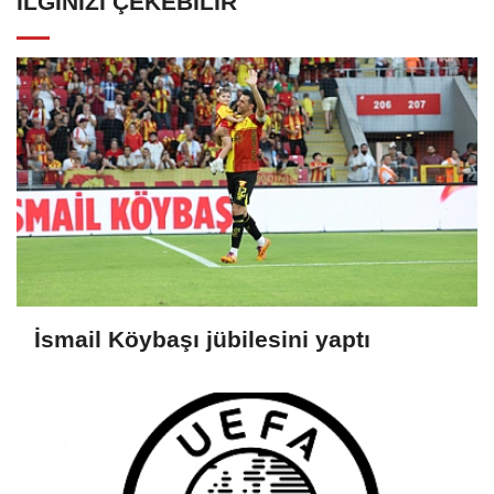
İLGINIZI ÇEKEBILIR
İsmail Köybaşı jübilesini yaptı