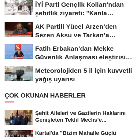
İYİ Parti Gençlik Kolları'ndan
şehitlik ziyareti: "Kanla
yazılan...
AK Partili Yücel Arzen’den
Sezen Aksu ve Tarkan’a
“çerçeve yasa”...
Fatih Erbakan’dan Mekke
Güvenlik Anlaşması eleştirisi:
“Türkiye...
Meteorolojiden 5 il için kuvvetli
yağış uyarısı
ÇOK OKUNAN HABERLER
Şehit Aileleri ve Gazilerin Haklarını
Genişleten Teklif Meclis’e...
Kartal'da "Bizim Mahalle Güçlü