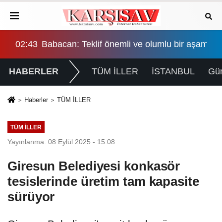
incelenecek"
mi: Siyasi partilerden gizlilik ve masumiyet karinesi v
02:43
Babacan: Teklif önemli ve olumlu bir aşama, eş
16:
HABERLER
TÜM İLLER
İSTANBUL
Gü
Haberler
TÜM İLLER
TÜM İLLER
Yayınlanma: 08 Eylül 2025 - 15:08
Giresun Belediyesi konkasör
tesislerinde üretim tam kapasite
sürüyor