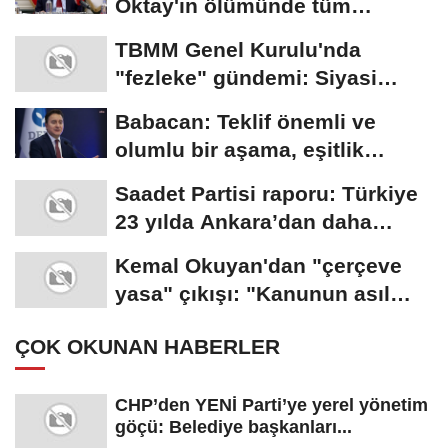
Oktay'ın ölümünde tüm
şüpheler yeniden...
TBMM Genel Kurulu'nda
"fezleke" gündemi: Siyasi
partilerden gizlilik...
Babacan: Teklif önemli ve
olumlu bir aşama, eşitlik
yönünden eksiklikler...
Saadet Partisi raporu: Türkiye
23 yılda Ankara’dan daha
büyük tarım...
Kemal Okuyan'dan "çerçeve
yasa" çıkışı: "Kanunun asıl
özünü...
ÇOK OKUNAN HABERLER
CHP’den YENİ Parti’ye yerel yönetim
göçü: Belediye başkanları...