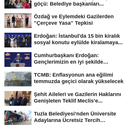
göçü: Belediye başkanları...
Özdağ ve Eylemdeki Gazilerden
"Çerçeve Yasa" Tepkisi
Erdoğan: İstanbul'da 15 bin kiralık
sosyal konutu eylülde kiralamaya...
Cumhurbaşkanı Erdoğan:
Gençlerimizin en iyi şekilde
yetişmesi için...
TCMB: Enflasyonun ana eğilimi
temmuzda geçici olarak yükselecek
Şehit Aileleri ve Gazilerin Haklarını
Genişleten Teklif Meclis’e...
Tuzla Belediyesi’nden Üniversite
Adaylarına Ücretsiz Tercih
Danışmanlığı