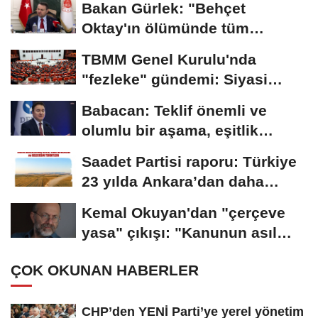
Bakan Gürlek: "Behçet
Oktay'ın ölümünde tüm
şüpheler yeniden...
TBMM Genel Kurulu'nda
"fezleke" gündemi: Siyasi
partilerden gizlilik...
Babacan: Teklif önemli ve
olumlu bir aşama, eşitlik
yönünden eksiklikler...
Saadet Partisi raporu: Türkiye
23 yılda Ankara’dan daha
büyük tarım...
Kemal Okuyan'dan "çerçeve
yasa" çıkışı: "Kanunun asıl
özünü...
ÇOK OKUNAN HABERLER
CHP’den YENİ Parti’ye yerel yönetim