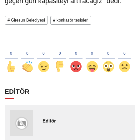
geçen gün kapasiteyi artıracağız" dedi.
# Giresun Belediyesi
# konkasör tesisleri
EDİTÖR
Editör