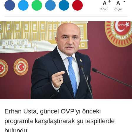
A
A
Büyüt
Küçült
Erhan Usta, güncel OVP'yi önceki
programla karşılaştırarak şu tespitlerde
bulundu