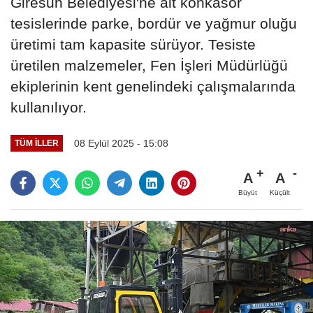
Giresun Belediyesi'ne ait konkasör
tesislerinde parke, bordür ve yağmur oluğu
üretimi tam kapasite sürüyor. Tesiste
üretilen malzemeler, Fen İşleri Müdürlüğü
ekiplerinin kent genelindeki çalışmalarında
kullanılıyor.
08 Eylül 2025 - 15:08
TÜM İLLER
A
A
Büyüt
Küçült