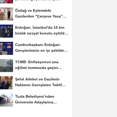
başkanları...
Özdağ ve Eylemdeki
Gazilerden "Çerçeve Yasa"
Tepkisi
Erdoğan: İstanbul'da 15 bin
kiralık sosyal konutu eylülde
kiralamaya...
Cumhurbaşkanı Erdoğan:
Gençlerimizin en iyi şekilde
yetişmesi için...
TCMB: Enflasyonun ana
eğilimi temmuzda geçici
olarak yükselecek
Şehit Aileleri ve Gazilerin
Haklarını Genişleten Teklif
Meclis’e...
Tuzla Belediyesi’nden
Üniversite Adaylarına
Ücretsiz Tercih Danışmanlığı