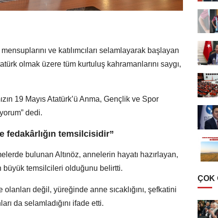
mensuplarını ve katılımcıları selamlayarak başlayan
atürk olmak üzere tüm kurtuluş kahramanlarını saygı,
mızın 19 Mayıs Atatürk’ü Anma, Gençlik ve Spor
uyorum” dedi.
e fedakârlığın temsilcisidir”
elerde bulunan Altınöz, annelerin hayatı hazırlayan,
 büyük temsilcileri olduğunu belirtti.
ÇOK
e olanları değil, yüreğinde anne sıcaklığını, şefkatini
rı da selamladığını ifade etti.