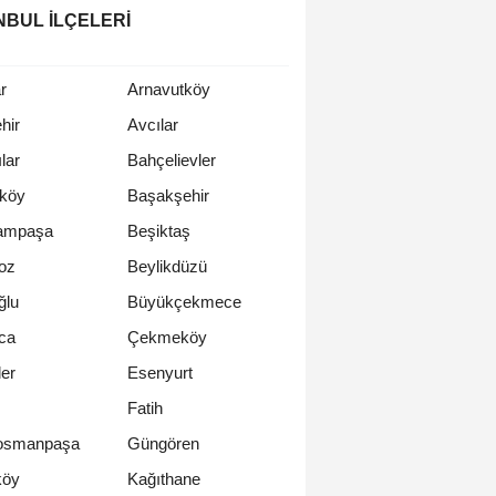
NBUL İLÇELERI
r
Arnavutköy
hir
Avcılar
lar
Bahçelievler
rköy
Başakşehir
ampaşa
Beşiktaş
oz
Beylikdüzü
ğlu
Büyükçekmece
ca
Çekmeköy
er
Esenyurt
Fatih
osmanpaşa
Güngören
köy
Kağıthane