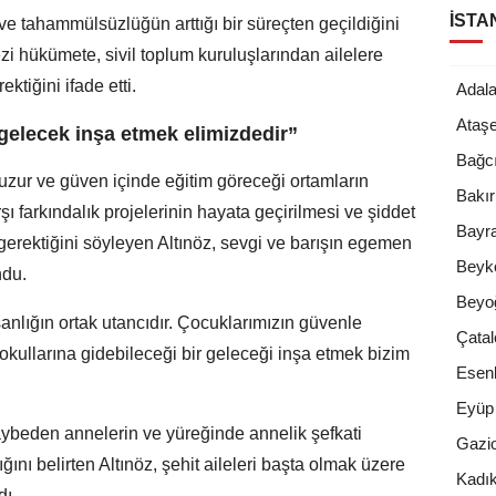
İSTA
i ve tahammülsüzlüğün arttığı bir süreçten geçildiğini
zi hükümete, sivil toplum kuruluşlarından ailelere
tiğini ifade etti.
Adala
Ataşe
 gelecek inşa etmek elimizdedir”
Bağcı
huzur ve güven içinde eğitim göreceği ortamların
Bakı
ı farkındalık projelerinin hayata geçirilmesi ve şiddet
Bayr
erektiğini söyleyen Altınöz, sevgi ve barışın egemen
Beyk
ndu.
Beyo
sanlığın ortak utancıdır. Çocuklarımızın güvenle
Çatal
kullarına gidebileceği bir geleceği inşa etmek bizim
Esenl
Eyüp
ybeden annelerin ve yüreğinde annelik şefkati
Gazi
ğını belirten Altınöz, şehit aileleri başta olmak üzere
Kadı
dı.