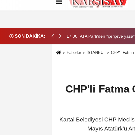
Hakkımızda
Künye
İletişim
Çerez
SON DAKİKA:
ma, eşitlik yönünden eksiklikler giderilmeli
17:00
ATA Parti'den "çerçeve yasa" 
Haberler
İSTANBUL
CHP'li Fatma 
CHP'li Fatma 
Kartal Belediyesi CHP Meclis
Mayıs Atatürk’ü An