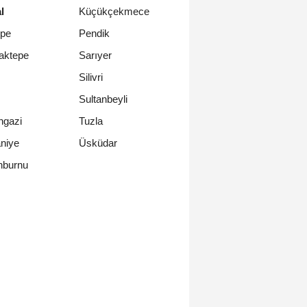
l
Küçükçekmece
epe
Pendik
aktepe
Sarıyer
Silivri
Sultanbeyli
ngazi
Tuzla
niye
Üsküdar
nburnu