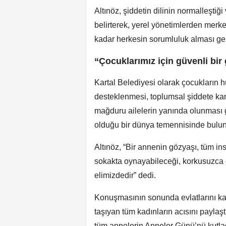
Altınöz, şiddetin dilinin normalleştiğ
belirterek, yerel yönetimlerden merke
kadar herkesin sorumluluk alması gerek
“Çocuklarımız için güvenli bir
Kartal Belediyesi olarak çocukların 
desteklenmesi, toplumsal şiddete karş
mağduru ailelerin yanında olunması g
olduğu bir dünya temennisinde bulu
Altınöz, “Bir annenin gözyaşı, tüm in
sokakta oynayabileceği, korkusuzca o
elimizdedir” dedi.
Konuşmasının sonunda evlatlarını ka
taşıyan tüm kadınların acısını paylaştı
tüm annelerin Anneler Günü’nü kutla