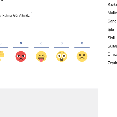
Karta
Malt
# Fatma Gül Altınöz
Sanc
Şile
Şişli
Sulta
Ümra
Zeyti