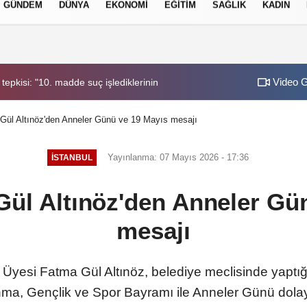
GÜNDEM
DÜNYA
EKONOMI
EĞITIM
SAĞLIK
KADIN
 Politikası
Gizlilik Politikası
Video G
tepkisi: "10. madde suç işlediklerinin bilincinde olduklarını göstermekte
16:45
Bakan Gürlek: "B
Gül Altınöz'den Anneler Günü ve 19 Mayıs mesajı
Yayınlanma: 07 Mayıs 2026 - 17:36
İSTANBUL
Gül Altınöz'den Anneler Gü
mesajı
 Üyesi Fatma Gül Altınöz, belediye meclisinde yap
ma, Gençlik ve Spor Bayramı ile Anneler Günü dolay