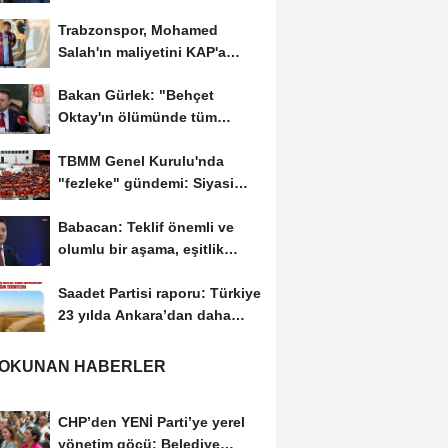
işlediklerinin...
Trabzonspor, Mohamed
Salah'ın maliyetini KAP'a
bildirdi
Bakan Gürlek: "Behçet
Oktay'ın ölümünde tüm
şüpheler yeniden...
TBMM Genel Kurulu'nda
"fezleke" gündemi: Siyasi
partilerden gizlilik...
Babacan: Teklif önemli ve
olumlu bir aşama, eşitlik
yönünden eksiklikler...
Saadet Partisi raporu: Türkiye
23 yılda Ankara’dan daha
büyük tarım...
 OKUNAN HABERLER
CHP’den YENİ Parti’ye yerel
yönetim göçü: Belediye