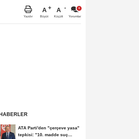
A
A
Büyüt
Küçült
Yazdır
Yorumlar
 HABERLER
ATA Parti'den "çerçeve yasa"
tepkisi: "10. madde suç