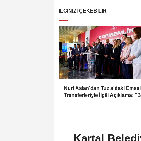
İLGINIZI ÇEKEBILIR
Nuri Aslan'dan Tuzla'daki Emsal
Transferleriyle İlgili Açıklama: "B
İmar Hakkı 185 Kez Aktarıldı"
Kartal Beledi