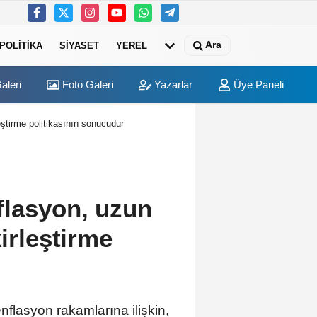
Ara
POLITIKA
SIYASET
YEREL
aleri
Foto Galeri
Yazarlar
Üye Paneli
eştirme politikasının sonucudur
flasyon, uzun
kirleştirme
flasyon rakamlarına ilişkin,