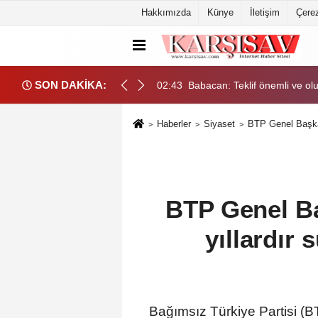
Hakkımızda
Künye
İletişim
Çerez
SON DAKİKA:
ma, eşitlik yönünden eksiklikler giderilmeli
02:43
Babacan: Teklif önemli ve olu
Haberler
Siyaset
BTP Genel Başkanı
BTP Genel Ba
yıllardır 
Bağımsız Türkiye Partisi (B