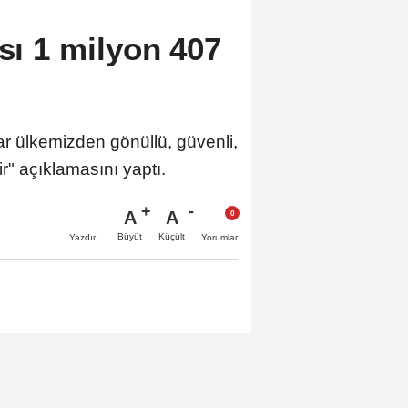
ısı 1 milyon 407
ar ülkemizden gönüllü, güvenli,
ir" açıklamasını yaptı.
A
A
Büyüt
Küçült
Yazdır
Yorumlar