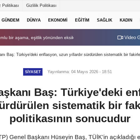
 Politikası
Gizlilik Politikası
GÜNDEM
DÜNYA
EKONOMI
EĞITIM
SAĞLIK
KADIN
Video G
mlu bir aşama, eşitlik yönünden eksiklikler giderilmeli
 Baş: Türkiye'deki enflasyon, uzun yıllardır sürdürülen sistematik bir fakirl
Yayınlanma: 04 Mayıs 2026 - 18:51
SIYASET
şkanı Baş: Türkiye'deki en
sürdürülen sistematik bir fa
politikasının sonucudur
TP) Genel Başkanı Hüseyin Baş, TÜİK'in açıkladığı en