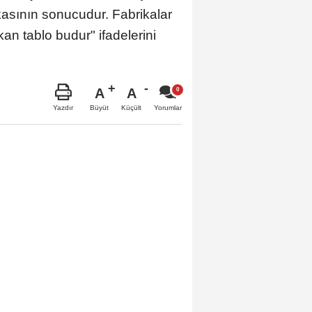
tikasının sonucudur. Fabrikalar
ıkan tablo budur" ifadelerini
A
A
Büyüt
Küçült
Yazdır
Yorumlar