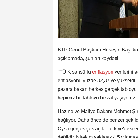
BTP Genel Başkanı Hüseyin Baş, kon
açıklamada, şunları kaydetti:
"TÜİK sansürlü
enflasyon
verilerini 
enflasyonu yüzde 32,37'ye yükseldi. 
pazara bakan herkes gerçek tabloyu 
hepimiz bu tabloyu bizzat yaşıyoruz.
Hazine ve Maliye Bakanı Mehmet Şimş
bağlıyor. Daha önce de benzer şekil
Oysa gerçek çok açık: Türkiye'deki 
değildir. Nitekim yaklaşık 4,5 yıldır