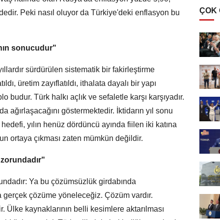
ÇOK
edir. Peki nasıl oluyor da Türkiye'deki enflasyon bu
sının sonucudur"
lardır sürdürülen sistematik bir fakirleştirme
ldı, üretim zayıflatıldı, ithalata dayalı bir yapı
o budur. Türk halkı açlık ve sefaletle karşı karşıyadır.
 da ağırlaşacağını göstermektedir. İktidarın yıl sonu
 hedefi, yılın henüz dördüncü ayında fiilen iki katına
nucun ortaya çıkması zaten mümkün değildir.
k zorundadır"
zorundadır: Ya bu çözümsüzlük girdabında
 gerçek çözüme yöneleceğiz. Çözüm vardır.
. Ülke kaynaklarının belli kesimlere aktarılması