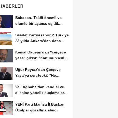
 HABERLER
Babacan: Teklif önemli ve
olumlu bir aşama, eşitlik
yönünden eksiklikler...
Saadet Partisi raporu: Türkiye
23 yılda Ankara’dan daha
büyük tarım...
Kemal Okuyan'dan "çerçeve
yasa" çıkışı: "Kanunun asıl
özünü...
Uğur Poyraz’dan Çerçeve
Yasa’ya sert tepki: “Ne
yaptığınızın...
Veli Ağbaba’dan kendisi ve
ailesine yönelik suçlamalara
tepki: “Bir...
YENİ Parti Manisa İl Başkanı
Özalper gözaltına alındı