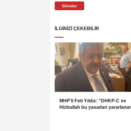
Gönder
İLGINIZI ÇEKEBILIR
MHP'li Feti Yıldız: "DHKP-C ve
Hizbullah bu yasadan yararlan