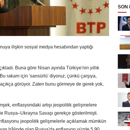
SON
uya ilişkin sosyal medya hesabından yaptığı
açıkladı. Buna göre Nisan ayında Türkiye'nin yıllık
Bu rakam için 'sansürlü' diyoruz; çünkü çarşıya,
açıkça görüyor. Zaten bunu görmeye de gerek yok,
ek, enflasyondaki artışı jeopolitik gelişmelere
de Rusya–Ukrayna Savaşı gerekçe gösterilmişti.
enflasyonu jeopolitik gelişmelerle açıklamak mümkün
 savaş hâlinde olan Rusya'da enflasyon yüzde 5,90,