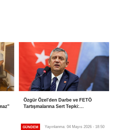
Özgür Özel’den Darbe ve FETÖ
amaz"
Tartışmalarına Sert Tepki:
“Harcayacak Tükürüğümüz Bile
Yok”
Yayınlanma: 04 Mayıs 2026 - 18:50
GÜNDEM