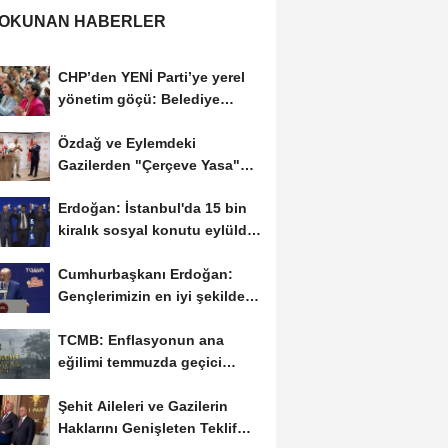
 OKUNAN HABERLER
CHP’den YENİ Parti’ye yerel
yönetim göçü: Belediye
başkanları...
Özdağ ve Eylemdeki
Gazilerden "Çerçeve Yasa"
Tepkisi
Erdoğan: İstanbul'da 15 bin
kiralık sosyal konutu eylülde
kiralamaya...
Cumhurbaşkanı Erdoğan:
Gençlerimizin en iyi şekilde
yetişmesi için...
TCMB: Enflasyonun ana
eğilimi temmuzda geçici
olarak yükselecek
Şehit Aileleri ve Gazilerin
Haklarını Genişleten Teklif