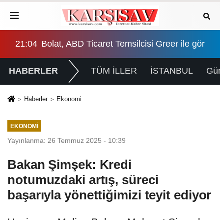
görüştü: 100 milyar dolarlık ticaret hedefi ele alındı
20:38
İYİ Parti'den "çerçeve yasa" teklifi için Ana
20:
HABERLER
TÜM İLLER
İSTANBUL
Gü
Haberler
Ekonomi
EKONOMI
Yayınlanma: 26 Temmuz 2025 - 10:39
Bakan Şimşek: Kredi
notumuzdaki artış, süreci
başarıyla yönettiğimizi teyit ediyor