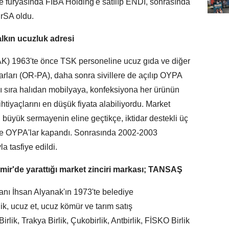
e furyasında FİBA Holding'e satılıp ENDİ, sonrasında
urSA oldu.
alkın ucuzluk adresi
) 1963'te önce TSK personeline ucuz gıda ve diğer
arları (OR-PA), daha sonra sivillere de açılıp OYPA
nı sıra halıdan mobilyaya, konfeksiyona her ürünün
tiyaçlarını en düşük fiyata alabiliyordu. Market
i büyük sermayenin eline geçtikçe, iktidar destekli üç
ikçe OYPA'lar kapandı. Sonrasında 2002-2003
a tasfiye edildi.
İzmir'de yarattığı market zinciri markası; TANSAŞ
anı İhsan Alyanak'ın 1973'te belediye
k, ucuz et, ucuz kömür ve tarım satış
lik, Trakya Birlik, Çukobirlik, Antbirlik, FİSKO Birlik