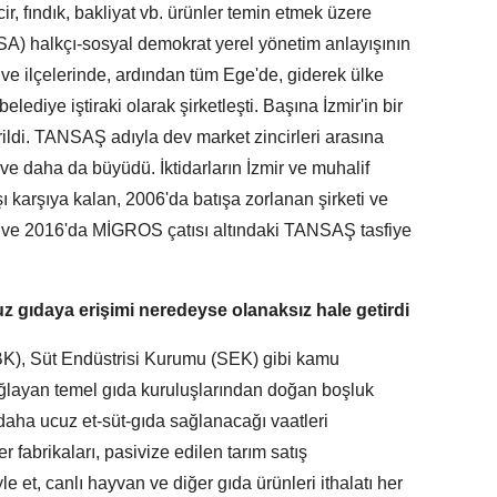
cir, fındık, bakliyat vb. ürünler temin etmek üzere
SA) halkçı-sosyal demokrat yerel yönetim anlayışının
r ve ilçelerinde, ardından tüm Ege'de, giderek ülke
diye iştiraki olarak şirketleşti. Başına İzmir'in bir
rildi. TANSAŞ adıyla dev market zincirleri arasına
 ve daha da büyüdü. İktidarların İzmir ve muhalif
ı karşıya kalan, 2006'da batışa zorlanan şirketi ve
 ve 2016'da MİGROS çatısı altındaki TANSAŞ tasfiye
uz gıdaya erişimi neredeyse olanaksız hale getirdi
EBK), Süt Endüstrisi Kurumu (SEK) gibi kamu
ğlayan temel gıda kuruluşlarından doğan boşluk
daha ucuz et-süt-gıda sağlanacağı vaatleri
 fabrikaları, pasivize edilen tarım satış
iyle et, canlı hayvan ve diğer gıda ürünleri ithalatı her