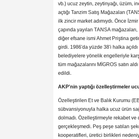
vb.) ucuz zeytin, zeytinyağı, üzüm, in
açtığı Tanzim Satış Mağazaları (TAN
ilk zincir market adımıydı. Önce İzmi
çapında yayılan TANSA mağazaları, bele
diğer efsane ismi Ahmet Priştina geti
girdi. 1986'da yüzde 38'i halka açıldı
belediyelere yönelik engelleriyle karş
tüm mağazalarını MİGROS satın aldı
edildi.
AKP'nin yaptığı özelleştirmeler uc
Özelleştirilen Et ve Balık Kurumu (
sübvansiyonuyla halka ucuz ürün sa
dolmadı. Özelleştirmeyle rekabet ve 
gerçekleşmedi. Peş peşe satılan şeker
kooperatifleri, üretici birlikleri neden