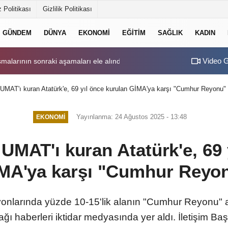
 Politikası
Gizlilik Politikası
GÜNDEM
DÜNYA
EKONOMI
EĞITIM
SAĞLIK
KADIN
Video G
z
şmalarının sonraki aşamaları ele alındı
20:30
İstanbul Valiliği: 
 UMAT'ı kuran Atatürk'e, 69 yıl önce kurulan GİMA'ya karşı "Cumhur Reyonu"
Yayınlanma: 24 Ağustos 2025 - 13:48
EKONOMI
 UMAT'ı kuran Atatürk'e, 69 
MA'ya karşı "Cumhur Reyo
eyonlarında yüzde 10-15'lik alanın "Cumhur Reyonu" a
ağı haberleri iktidar medyasında yer aldı. İletişim 