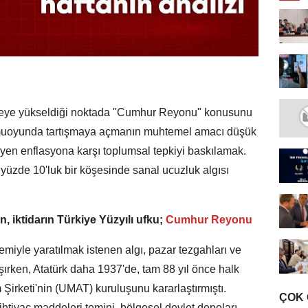
aneye yükseldiği noktada "Cumhur Reyonu" konusunu
amuoyunda tartışmaya açmanın muhtemel amacı düşük
eyen enflasyona karşı toplumsal tepkiyi baskılamak.
 yüzde 10'luk bir köşesinde sanal ucuzluk algısı
, iktidarın Türkiye Yüzyılı ufku;
Cumhur Reyonu
lemiyle yaratılmak istenen algı, pazar tezgahları ve
ışırken, Atatürk daha 1937'de, tam 88 yıl önce halk
irketi'nin (UMAT) kuruluşunu kararlaştırmıştı.
ÇOK
htiyaç maddeleri temini, bölgesel devlet depoları,