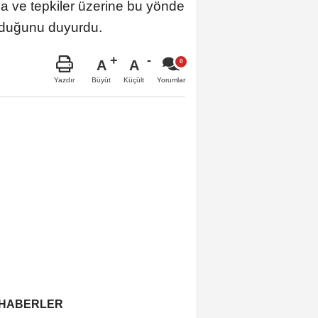
ma ve tepkiler üzerine bu yönde
olduğunu duyurdu.
A
A
Büyüt
Küçült
Yazdır
Yorumlar
 HABERLER