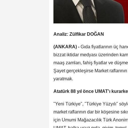
Analiz: Zülfikar DOĞAN
(ANKARA) -
Gıda fiyatlarının üç h
bizzat iktidar medyası üzerinden k
maaş zamları, fahiş fiyatlar ve düşm
Şayet gerçekleşirse Market raflarının
yaratmak.
Atatürk 88 yıl önce UMAT'ı kurarken
"Yeni Türkiye", "Türkiye Yüzyılı" söy
market raflarının dar bir köşesine sık
için Umumi Mağazacılık Türk Anonim Ş
UMAT, halka ucuz gıda, giyim, temel i