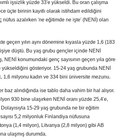
nımlı işsizlik yüzde 33'e yükseldi. Bu oran çalışma
 üçte birinin kayıtlı olarak istihdam edildiğini
ç nüfus azalırken 'ne eğitimde ne işte' (NENİ) olan
kte geçen yılın aynı dönemine kıyasla yüzde 1,6 (183
 kişiye düştü. Bu yaş grubu gençler içinde NENİ
rtış, NENİ konumundaki genç sayısının geçen yıla göre
ne yükseldiğini gösteriyor. 15-24 yaş grubunda NENİ
k, 1,6 milyonu kadın ve 334 bini üniversite mezunu.
 baz alındığında ise tablo daha vahim bir hal alıyor.
ilyon 930 bine ulaşırken NENİ oranı yüzde 25,4'e,
. Dolayısıyla 15-29 yaş grubunda ne bir eğitim
sayısı 5,2 milyonluk Finlandiya nüfusuna
tonya (1,4 milyon), Litvanya (2,8 milyon) gibi AB
tına ulaşmış durumda.