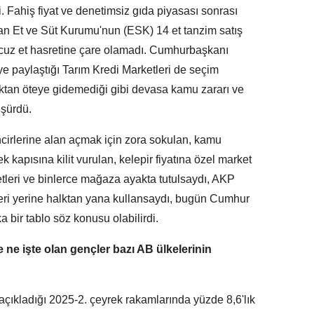
i. Fahiş fiyat ve denetimsiz gıda piyasası sonrası
an Et ve Süt Kurumu'nun (ESK) 14 et tanzim satış
cuz et hasretine çare olamadı. Cumhurbaşkanı
iye paylaştığı Tarım Kredi Marketleri de seçim
tan öteye gidemediği gibi devasa kamu zararı ve
üşürdü.
ncirlerine alan açmak için zora sokulan, kamu
k kapısına kilit vurulan, kelepir fiyatına özel market
etleri ve binlerce mağaza ayakta tutulsaydı, AKP
elleri yerine halktan yana kullansaydı, bugün Cumhur
bir tablo söz konusu olabilirdi.
e ne işte olan gençler bazı AB ülkelerinin
açıkladığı 2025-2. çeyrek rakamlarında yüzde 8,6'lık