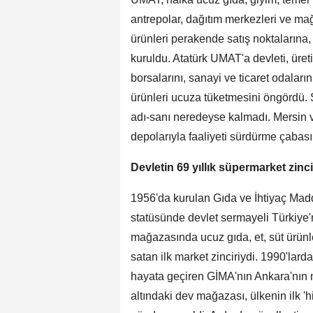
antrepolar, dağıtım merkezleri ve ma
ürünleri perakende satış noktalarına
kuruldu. Atatürk UMAT'a devleti, üretici
borsalarını, sanayi ve ticaret odaları
ürünleri ucuza tüketmesini öngördü.
adı-sanı neredeyse kalmadı. Mersin v
depolarıyla faaliyeti sürdürme çabas
Devletin 69 yıllık süpermarket zinc
1956'da kurulan Gıda ve İhtiyaç Mad
statüsünde devlet sermayeli Türkiye'
mağazasında ucuz gıda, et, süt ürünl
satan ilk market zinciriydi. 1990'larda i
hayata geçiren GİMA'nın Ankara'nın m
altındaki dev mağazası, ülkenin ilk '