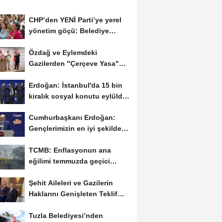
CHP’den YENİ Parti’ye yerel
yönetim göçü: Belediye
başkanları...
Özdağ ve Eylemdeki
Gazilerden "Çerçeve Yasa"
Tepkisi
Erdoğan: İstanbul'da 15 bin
kiralık sosyal konutu eylülde
kiralamaya...
Cumhurbaşkanı Erdoğan:
Gençlerimizin en iyi şekilde
yetişmesi için...
TCMB: Enflasyonun ana
eğilimi temmuzda geçici
olarak yükselecek
Şehit Aileleri ve Gazilerin
Haklarını Genişleten Teklif
Meclis’e...
Tuzla Belediyesi’nden