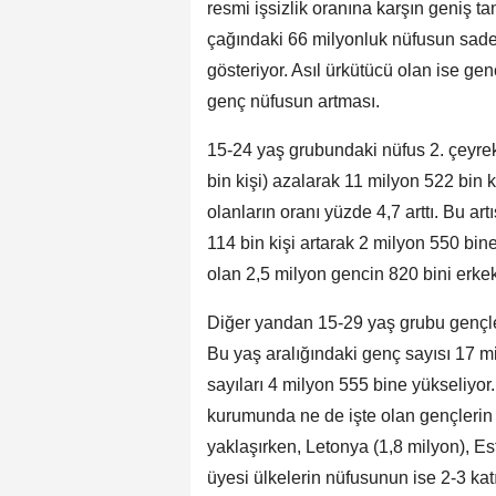
resmi işsizlik oranına karşın geniş ta
çağındaki 66 milyonluk nüfusun sadece
gösteriyor. Asıl ürkütücü olan ise gen
genç nüfusun artması.
15-24 yaş grubundaki nüfus 2. çeyre
bin kişi) azalarak 11 milyon 522 bin
olanların oranı yüzde 4,7 arttı. Bu a
114 bin kişi artarak 2 milyon 550 bi
olan 2,5 milyon gencin 820 bini erke
Diğer yandan 15-29 yaş grubu gençler
Bu yaş aralığındaki genç sayısı 17 m
sayıları 4 milyon 555 bine yükseliyor
kurumunda ne de işte olan gençlerin 
yaklaşırken, Letonya (1,8 milyon), Es
üyesi ülkelerin nüfusunun ise 2-3 ka