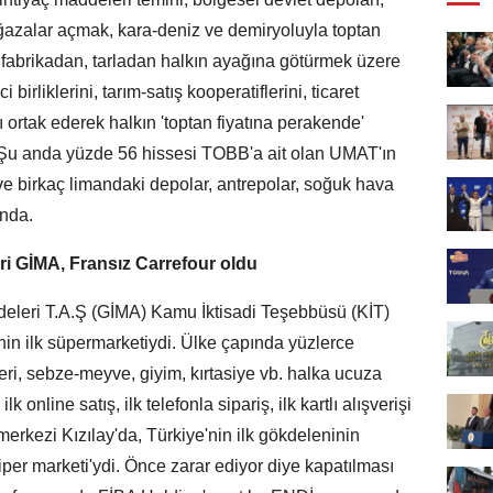
ğazalar açmak, kara-deniz ve demiryoluyla toptan
, fabrikadan, tarladan halkın ayağına götürmek üzere
 birliklerini, tarım-satış kooperatiflerini, ticaret
nı ortak ederek halkın 'toptan fiyatına perakende'
 Şu anda yüzde 56 hissesi TOBB'a ait olan UMAT'ın
e birkaç limandaki depolar, antrepolar, soğuk hava
ında.
iri GİMA, Fransız Carrefour oldu
deleri T.A.Ş (GİMA) Kamu İktisadi Teşebbüsü (KİT)
nin ilk süpermarketiydi. Ülke çapında yüzlerce
eri, sebze-meyve, giyim, kırtasiye vb. halka ucuza
lk online satış, ilk telefonla sipariş, ilk kartlı alışverişi
erkezi Kızılay'da, Türkiye'nin ilk gökdeleninin
hiper marketi'ydi. Önce zarar ediyor diye kapatılması