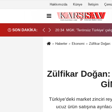
Hakkımızda
Künye
İletişim
Çerez
SON DAKİKA:
ayeti açıklaması: Devlet olarak bu işin sonuna kadar takipçisi olacağı
20:34
MGK: 'Terörsüz Türkiye' çalı
Haberler
Ekonomi
Zülfikar Doğan:
Zülfikar Doğan:
Gİ
Türkiye'deki market zinciri r
ucuz ürün satışına ayrılac