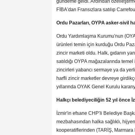
gündeme geldi. Ardından özelleştirm
FİBA'dan Fransızlara satılıp Carrefo
Ordu Pazarları, OYPA asker-sivil h
Ordu Yardımlaşma Kurumu'nun (OYAK
ürünleri temin için kurduğu Ordu Paz
zincir marketi oldu. Halk, gıdanın ya
satıldığı OYPA mağazalarında temel ih
zincirleri yabancı sermaye ya da yerl
harfli zincir marketler devreye gird
yıllarında OYAK Genel Kurulu kararıyl
Halkçı belediyeciliğin 52 yıl önce 
İzmir'in efsane CHP'li Belediye Başk
mezbahasından halka sağlıklı, hijyeni
kooperatiflerinden (TARİŞ, Marmara Bir