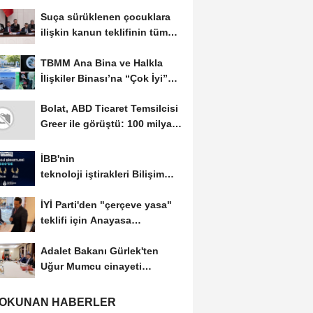
Suça sürüklenen çocuklara
ilişkin kanun teklifinin tümü
üzerindeki...
TBMM Ana Bina ve Halkla
İlişkiler Binası’na “Çok İyi”
düzeyinde...
Bolat, ABD Ticaret Temsilcisi
Greer ile görüştü: 100 milyar
dolarlık...
İBB'nin
teknoloji iştirakleri Bilişim
500 listesinde
İYİ Parti'den "çerçeve yasa"
teklifi için Anayasa
Komisyonuna başvuru
Adalet Bakanı Gürlek'ten
Uğur Mumcu cinayeti
açıklaması: Devlet...
 OKUNAN HABERLER