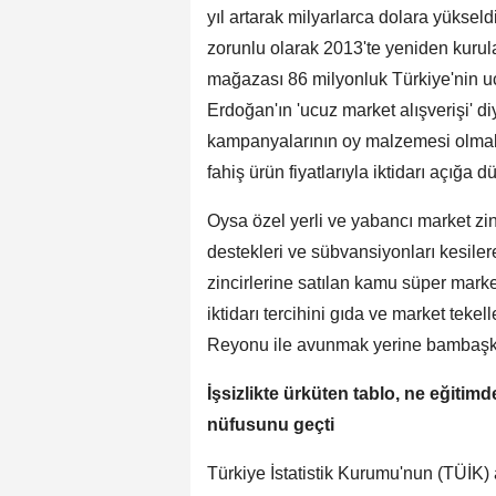
yıl artarak milyarlarca dolara yükseld
zorunlu olarak 2013'te yeniden kurul
mağazası 86 milyonluk Türkiye'nin u
Erdoğan'ın 'ucuz market alışverişi' d
kampanyalarının oy malzemesi olmak
fahiş ürün fiyatlarıyla iktidarı açığa d
Oysa özel yerli ve yabancı market zi
destekleri ve sübvansiyonları kesilere
zincirlerine satılan kamu süper mark
iktidarı tercihini gıda ve market tek
Reyonu ile avunmak yerine bambaşka 
İşsizlikte ürküten tablo, ne eğitimd
nüfusunu geçti
Türkiye İstatistik Kurumu'nun (TÜİK) 