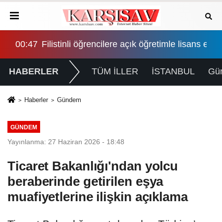
İktidar "pazarlık yok" dedi, muhalefetten demokratikleş
00:47
Filistinli öğrencilere açık öğretimle lisans eğiti
02:
HABERLER
TÜM İLLER
İSTANBUL
Gü
Haberler
Gündem
GÜNDEM
Yayınlanma: 27 Haziran 2026 - 18:48
Ticaret Bakanlığı'ndan yolcu
beraberinde getirilen eşya
muafiyetlerine ilişkin açıklama