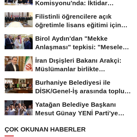
Komisyonu'nda: İktidar
"pazarlık yok" dedi,...
Filistinli öğrencilere açık
öğretimle lisans eğitimi için
çalışmalar...
Birol Aydın'dan "Mekke
Anlaşması" tepkisi: "Mesele
İsrail'in güvenliği...
İran Dışişleri Bakanı Arakçi:
Müslümanlar birlikte
durduğunda...
Burhaniye Belediyesi ile
DİSK/Genel-İş arasında toplu iş
sözleşmesi...
Yatağan Belediye Başkanı
Mesut Günay YENİ Parti'ye
geçti
ÇOK OKUNAN HABERLER