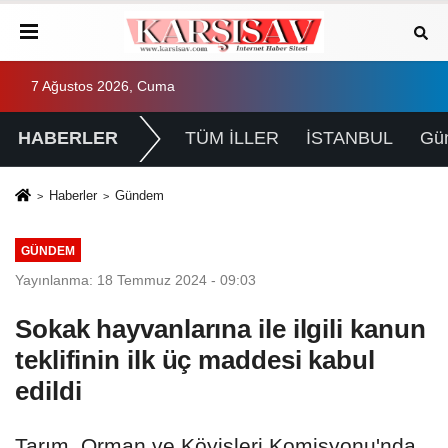
7 Ağustos 2026, Cuma
HABERLER
TÜM İLLER
İSTANBUL
Gü
Haberler
Gündem
GÜNDEM
Yayınlanma: 18 Temmuz 2024 - 09:03
Sokak hayvanlarına ile ilgili kanun
teklifinin ilk üç maddesi kabul
edildi
Tarım, Orman ve Köyişleri Komisyonu'nda