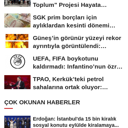
Toplum" Projesi Hayata
Geçiriliyor
SGK prim borçları için
aylıklardan kesinti dönemi
başladı
Güneş’in görünür yüzeyi rekor
ayrıntıyla görüntülendi:
Plazma...
UEFA, FIFA boykotunu
kaldırmadı: Infantino’nun özrü
yeterli bulunmadı
TPAO, Kerkük’teki petrol
sahalarına ortak oluyor:
Rezervin ekonomik...
ÇOK OKUNAN HABERLER
Erdoğan: İstanbul'da 15 bin kiralık
sosyal konutu eylülde kiralamaya...