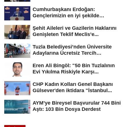
Cumhurbaşkanı Erdoğan:
Gençlerimizin en iyi şekilde
yetişmesi için...
Şehit Aileleri ve Gazilerin Haklarını
Genişleten Teklif Meclis’e...
Tuzla Belediyesi’nden Üniversite
Adaylarına Ücretsiz Tercih
Danışmanlığı
Eren Ali Bingöl: "50 Bin Tuzlalının
Evi Yıkılma Riskiyle Karşı...
CHP Kadın Kolları Genel Başkanı
Gülsever'den iktidara "İstanbul...
AYM’ye Bireysel Başvurular 744 Bini
Aştı: 103 Bin Dosya Derdest