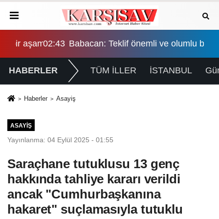
şama, eşitlik yönünden eksiklikler giderilmeli
02:43
Babacan: Teklif önemli ve olumlu bir aşama, eş
HABERLER
TÜM İLLER
İSTANBUL
Gü
Haberler
Asayiş
ASAYIŞ
Yayınlanma: 04 Eylül 2025 - 01:55
Saraçhane tutuklusu 13 genç
hakkında tahliye kararı verildi
ancak "Cumhurbaşkanına
hakaret" suçlamasıyla tutuklu