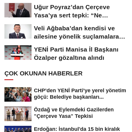
özünü...
Uğur Poyraz’dan Çerçeve
Yasa’ya sert tepki: “Ne
yaptığınızın...
Veli Ağbaba’dan kendisi ve
ailesine yönelik suçlamalara
tepki: “Bir...
YENİ Parti Manisa İl Başkanı
Özalper gözaltına alındı
ÇOK OKUNAN HABERLER
CHP’den YENİ Parti’ye yerel yönetim
göçü: Belediye başkanları...
Özdağ ve Eylemdeki Gazilerden
"Çerçeve Yasa" Tepkisi
Erdoğan: İstanbul'da 15 bin kiralık