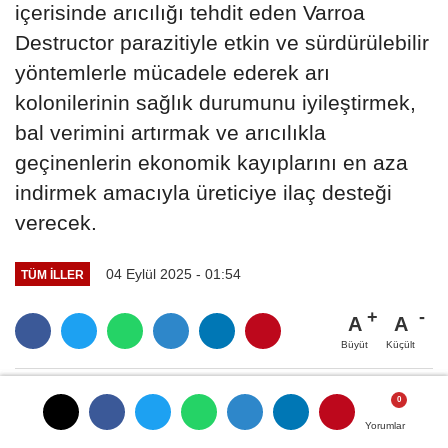
içerisinde arıcılığı tehdit eden Varroa
Destructor parazitiyle etkin ve sürdürülebilir
yöntemlerle mücadele ederek arı
kolonilerinin sağlık durumunu iyileştirmek,
bal verimini artırmak ve arıcılıkla
geçinenlerin ekonomik kayıplarını en aza
indirmek amacıyla üreticiye ilaç desteği
verecek.
04 Eylül 2025 - 01:54
TÜM İLLER
A
A
Büyüt
Küçült
Yorumlar
Yorumlar