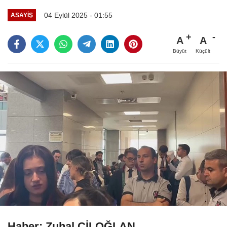
04 Eylül 2025 - 01:55
ASAYIŞ
A
A
Büyüt
Küçült
Haber: Zuhal ÇİLOĞLAN