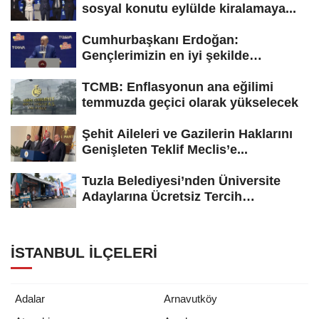
sosyal konutu eylülde kiralamaya...
Cumhurbaşkanı Erdoğan:
Gençlerimizin en iyi şekilde
yetişmesi için...
TCMB: Enflasyonun ana eğilimi
temmuzda geçici olarak yükselecek
Şehit Aileleri ve Gazilerin Haklarını
Genişleten Teklif Meclis’e...
Tuzla Belediyesi’nden Üniversite
Adaylarına Ücretsiz Tercih
Danışmanlığı
İSTANBUL İLÇELERI
Adalar
Arnavutköy