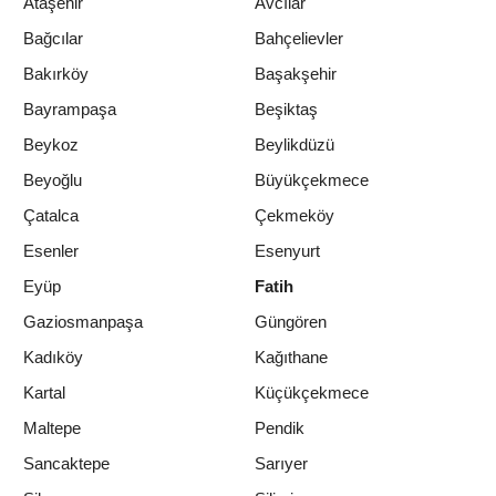
Ataşehir
Avcılar
Bağcılar
Bahçelievler
Bakırköy
Başakşehir
Bayrampaşa
Beşiktaş
Beykoz
Beylikdüzü
Beyoğlu
Büyükçekmece
Çatalca
Çekmeköy
Esenler
Esenyurt
Eyüp
Fatih
Gaziosmanpaşa
Güngören
Kadıköy
Kağıthane
Kartal
Küçükçekmece
Maltepe
Pendik
Sancaktepe
Sarıyer