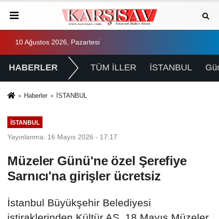
10 Ağustos 2026, Pazartesi
HABERLER
TÜM İLLER
İSTANBUL
Gü
Haberler
İSTANBUL
İSTANBUL
Yayınlanma: 16 Mayıs 2026 - 17:17
Müzeler Günü'ne özel Şerefiye
Sarnıcı'na girişler ücretsiz
İstanbul Büyükşehir Belediyesi
iştiraklerinden Kültür AŞ, 18 Mayıs Müzeler