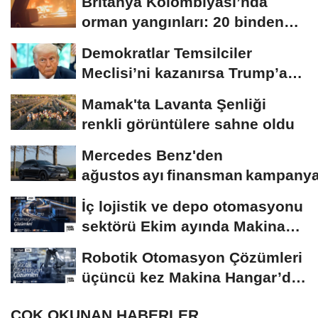
Britanya Kolombiyası’nda
orman yangınları: 20 binden
fazla kişi...
Demokratlar Temsilciler
Meclisi’ni kazanırsa Trump’a
yönelik geniş...
Mamak'ta Lavanta Şenliği
renkli görüntülere sahne oldu
Mercedes Benz'den
ağustos ayı finansman kampanya
İç lojistik ve depo otomasyonu
sektörü Ekim ayında Makina
Hangar’da...
Robotik Otomasyon Çözümleri
üçüncü kez Makina Hangar’da
düzenlenecek
ÇOK OKUNAN HABERLER