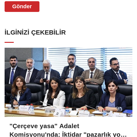
Gönder
İLGINIZI ÇEKEBILIR
"Çerçeve yasa" Adalet
Komisyonu'nda: İktidar "pazarlık yok"