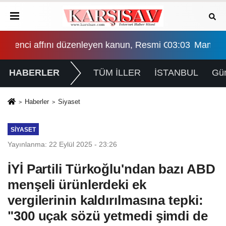
smi Gazete'de yayımlandı
03:03
Mamak'ta Lavanta Şenliği renkli görüntülere 
HABERLER
TÜM İLLER
İSTANBUL
Gü
Haberler
Siyaset
SIYASET
Yayınlanma: 22 Eylül 2025 - 23:26
İYİ Partili Türkoğlu'ndan bazı ABD
menşeli ürünlerdeki ek
vergilerinin kaldırılmasına tepki:
"300 uçak sözü yetmedi şimdi de