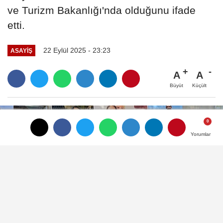
ve Turizm Bakanlığı'nda olduğunu ifade
etti.
22 Eylül 2025 - 23:23
ASAYIŞ
A
A
Büyüt
Küçült
Yorumlar
Yorumlar