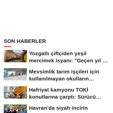
SON HABERLER
Yozgatlı çiftçiden yeşil
mercimek isyanı: "Geçen yıl 45
liraydı,...
Mevsimlik tarım işçileri için
kullanılmayan okulların
açılması...
Hafriyat kamyonu TOKİ
konutlarına çarptı: Sürücü
yaralandı
Havran'da siyah incirin