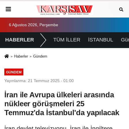
6 Ağustos 2026, Perşembe
HABERLER
TÜM İLLER
İSTANBUL
Gü
Haberler
Gündem
GÜNDEM
Yayınlanma: 21 Temmuz 2025 - 01:00
İran ile Avrupa ülkeleri arasında
nükleer görüşmeleri 25
Temmuz'da İstanbul'da yapılacak
İran devlet televizyonu, İran ile İngiltere,