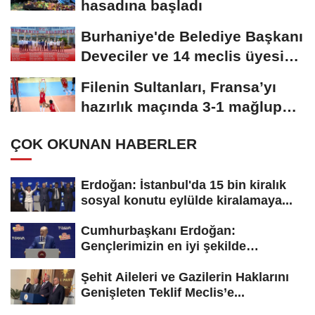
hasadına başladı
Burhaniye'de Belediye Başkanı
Deveciler ve 14 meclis üyesi
YENİ Parti'ye...
Filenin Sultanları, Fransa’yı
hazırlık maçında 3-1 mağlup
etti
ÇOK OKUNAN HABERLER
Erdoğan: İstanbul'da 15 bin kiralık
sosyal konutu eylülde kiralamaya...
Cumhurbaşkanı Erdoğan:
Gençlerimizin en iyi şekilde
yetişmesi için...
Şehit Aileleri ve Gazilerin Haklarını
Genişleten Teklif Meclis’e...