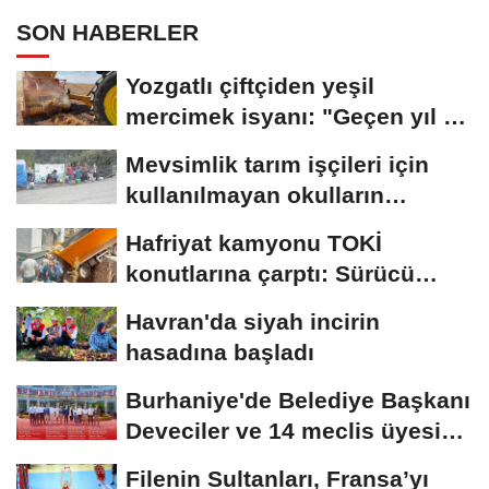
SON HABERLER
Yozgatlı çiftçiden yeşil
mercimek isyanı: "Geçen yıl 45
liraydı,...
Mevsimlik tarım işçileri için
kullanılmayan okulların
açılması...
Hafriyat kamyonu TOKİ
konutlarına çarptı: Sürücü
yaralandı
Havran'da siyah incirin
hasadına başladı
Burhaniye'de Belediye Başkanı
Deveciler ve 14 meclis üyesi
YENİ Parti'ye...
Filenin Sultanları, Fransa’yı