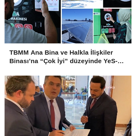
TBMM Ana Bina ve Halkla İlişkiler
Binası’na “Çok İyi” düzeyinde YeS-TR
sertifikası