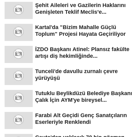
Şehit Aileleri ve Gazilerin Haklarını
Genişleten Teklif Meclis’e...
Kartal'da "Bizim Mahalle Güçlü
Toplum" Projesi Hayata Geçiriliyor
İZDO Başkanı Atinel: Plansız fakülte
artışı diş hekimliğinde...
Tunceli'de davullu zurnalı çevre
yürüyüşü
Tutuklu Beylikdüzü Belediye Başkanı
Çalık İçin AYM'ye bireysel...
Farabi Alt Geçidi Genç Sanatçıların
Eserleriyle Renklendi
Ceuta'dan yaklaşık 70 bin göçmen