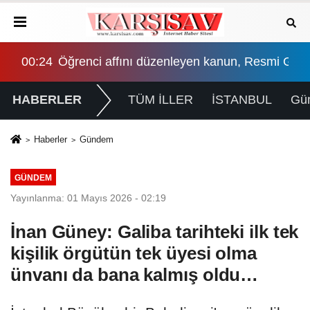
yüyor
ntülere sahne oldu
00:24
Öğrenci affını düzenleyen kanun, Resmi Gaze
13:
HABERLER
TÜM İLLER
İSTANBUL
Gü
Haberler
Gündem
GÜNDEM
Yayınlanma: 01 Mayıs 2026 - 02:19
İnan Güney: Galiba tarihteki ilk tek
kişilik örgütün tek üyesi olma
ünvanı da bana kalmış oldu…