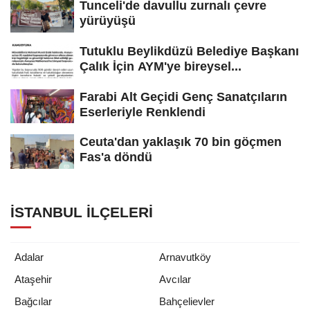
Tunceli'de davullu zurnalı çevre
yürüyüşü
Tutuklu Beylikdüzü Belediye Başkanı
Çalık İçin AYM'ye bireysel...
Farabi Alt Geçidi Genç Sanatçıların
Eserleriyle Renklendi
Ceuta'dan yaklaşık 70 bin göçmen
Fas'a döndü
İSTANBUL İLÇELERI
Adalar
Arnavutköy
Ataşehir
Avcılar
Bağcılar
Bahçelievler