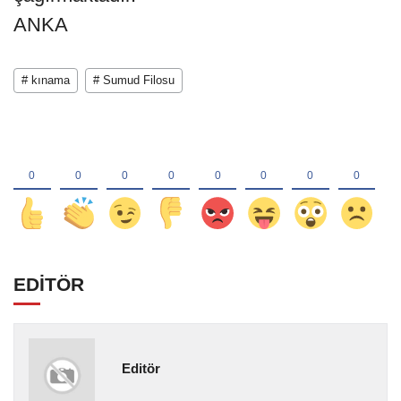
ANKA
# kınama
# Sumud Filosu
EDİTÖR
Editör