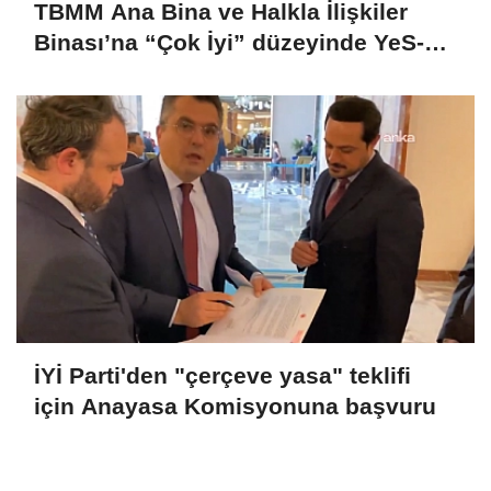
TBMM Ana Bina ve Halkla İlişkiler
Binası’na “Çok İyi” düzeyinde YeS-TR
sertifikası
İYİ Parti'den "çerçeve yasa" teklifi
için Anayasa Komisyonuna başvuru