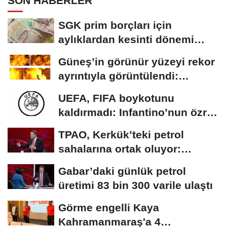
SON HABERLER
SGK prim borçları için
aylıklardan kesinti dönemi
başladı
Güneş’in görünür yüzeyi rekor
ayrıntıyla görüntülendi:
Plazma...
UEFA, FIFA boykotunu
kaldırmadı: Infantino’nun özrü
yeterli bulunmadı
TPAO, Kerkük’teki petrol
sahalarına ortak oluyor:
Rezervin ekonomik...
Gabar’daki günlük petrol
üretimi 83 bin 300 varile ulaştı
Görme engelli Kaya
Kahramanmaraş'a 4