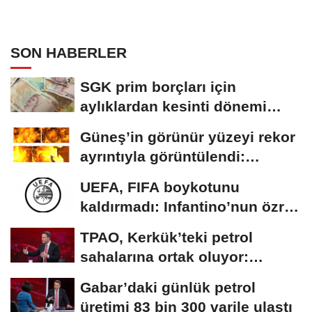
SON HABERLER
SGK prim borçları için
aylıklardan kesinti dönemi
başladı
Güneş’in görünür yüzeyi rekor
ayrıntıyla görüntülendi:
Plazma...
UEFA, FIFA boykotunu
kaldırmadı: Infantino’nun özrü
yeterli bulunmadı
TPAO, Kerkük’teki petrol
sahalarına ortak oluyor:
Rezervin ekonomik...
Gabar’daki günlük petrol
üretimi 83 bin 300 varile ulaştı