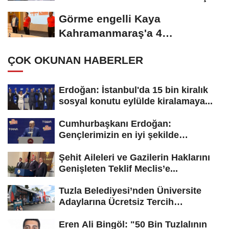
Görme engelli Kaya
Kahramanmaraş'a 4
madalyayla döndü
ÇOK OKUNAN HABERLER
Erdoğan: İstanbul'da 15 bin kiralık
sosyal konutu eylülde kiralamaya...
Cumhurbaşkanı Erdoğan:
Gençlerimizin en iyi şekilde
yetişmesi için...
Şehit Aileleri ve Gazilerin Haklarını
Genişleten Teklif Meclis’e...
Tuzla Belediyesi’nden Üniversite
Adaylarına Ücretsiz Tercih
Danışmanlığı
Eren Ali Bingöl: "50 Bin Tuzlalının