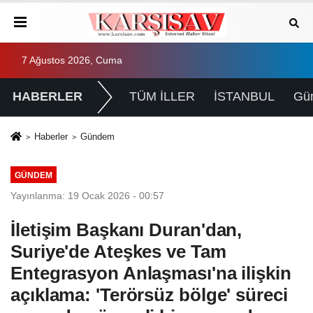
7 Ağustos 2026, Cuma
HABERLER
TÜM İLLER
İSTANBUL
Gü
Haberler
Gündem
GÜNDEM
Yayınlanma: 19 Ocak 2026 - 00:57
İletişim Başkanı Duran'dan,
Suriye'de Ateşkes ve Tam
Entegrasyon Anlaşması'na ilişkin
açıklama: 'Terörsüz bölge' süreci