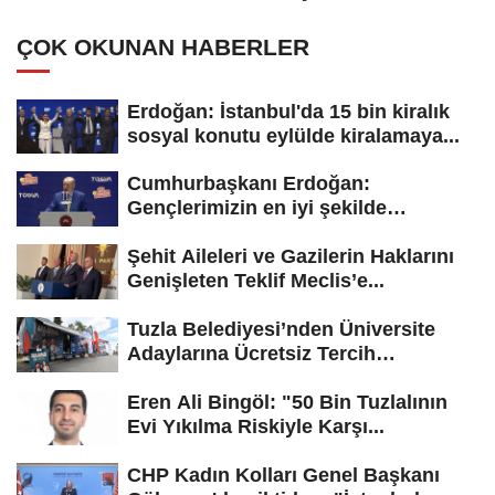
madalyayla döndü
ÇOK OKUNAN HABERLER
Erdoğan: İstanbul'da 15 bin kiralık
sosyal konutu eylülde kiralamaya...
Cumhurbaşkanı Erdoğan:
Gençlerimizin en iyi şekilde
yetişmesi için...
Şehit Aileleri ve Gazilerin Haklarını
Genişleten Teklif Meclis’e...
Tuzla Belediyesi’nden Üniversite
Adaylarına Ücretsiz Tercih
Danışmanlığı
Eren Ali Bingöl: "50 Bin Tuzlalının
Evi Yıkılma Riskiyle Karşı...
CHP Kadın Kolları Genel Başkanı