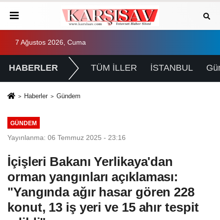
7 Ağustos 2026, Cuma
HABERLER
TÜM İLLER
İSTANBUL
Gü
Haberler
Gündem
GÜNDEM
Yayınlanma: 06 Temmuz 2025 - 23:16
İçişleri Bakanı Yerlikaya'dan
orman yangınları açıklaması:
"Yangında ağır hasar gören 228
konut, 13 iş yeri ve 15 ahır tespit