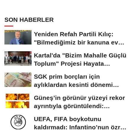
SON HABERLER
Yeniden Refah Partili Kılıç:
"Bilmediğimiz bir kanuna evet
oyu veremiyoruz"
Kartal'da "Bizim Mahalle Güçlü
Toplum" Projesi Hayata
Geçiriliyor
SGK prim borçları için
aylıklardan kesinti dönemi
başladı
Güneş’in görünür yüzeyi rekor
ayrıntıyla görüntülendi:
Plazma...
UEFA, FIFA boykotunu
kaldırmadı: Infantino’nun özrü