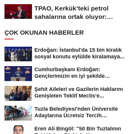
yeterli bulunmadı
TPAO, Kerkük’teki petrol
sahalarına ortak oluyor:
Rezervin ekonomik...
ÇOK OKUNAN HABERLER
Erdoğan: İstanbul'da 15 bin kiralık
sosyal konutu eylülde kiralamaya...
Cumhurbaşkanı Erdoğan:
Gençlerimizin en iyi şekilde
yetişmesi için...
Şehit Aileleri ve Gazilerin Haklarını
Genişleten Teklif Meclis’e...
Tuzla Belediyesi’nden Üniversite
Adaylarına Ücretsiz Tercih
Danışmanlığı
Eren Ali Bingöl: "50 Bin Tuzlalının