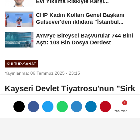
Evi Yıkılma Riskiyle Karşı...
CHP Kadın Kolları Genel Başkanı
Gülsever'den iktidara "İstanbul...
AYM’ye Bireysel Başvurular 744 Bini
Aştı: 103 Bin Dosya Derdest
KÜLTÜR-SANAT
Yayınlanma: 06 Temmuz 2025 - 23:15
Kayseri Devlet Tiyatrosu'nun "Sirk
Ateşi" oyunu, Münih'te
miniklerden tam not aldı
Yorumlar
Yorumlar
Kayseri Devlet Tiyatrosu tarafından
sahnelenen "Sirk Ateşi" adlı çocuk oyun,