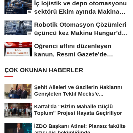
İç lojistik ve depo otomasyonu
sektörü Ekim ayında Makina
Hangar’da...
Robotik Otomasyon Çözümleri
üçüncü kez Makina Hangar’da
düzenlenecek
Öğrenci affını düzenleyen
kanun, Resmi Gazete'de
yayımlandı
ÇOK OKUNAN HABERLER
Şehit Aileleri ve Gazilerin Haklarını
Genişleten Teklif Meclis’e...
Kartal'da "Bizim Mahalle Güçlü
Toplum" Projesi Hayata Geçiriliyor
İZDO Başkanı Atinel: Plansız fakülte
artışı diş hekimliğinde...