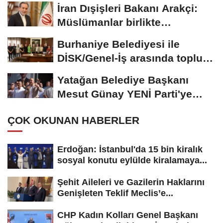
İsrail'in güvenliği...
İran Dışişleri Bakanı Arakçi:
Müslümanlar birlikte
durduğunda...
Burhaniye Belediyesi ile
DİSK/Genel-İş arasında toplu iş
sözleşmesi...
Yatağan Belediye Başkanı
Mesut Günay YENİ Parti'ye
geçti
ÇOK OKUNAN HABERLER
Erdoğan: İstanbul'da 15 bin kiralık
sosyal konutu eylülde kiralamaya...
Şehit Aileleri ve Gazilerin Haklarını
Genişleten Teklif Meclis’e...
CHP Kadın Kolları Genel Başkanı