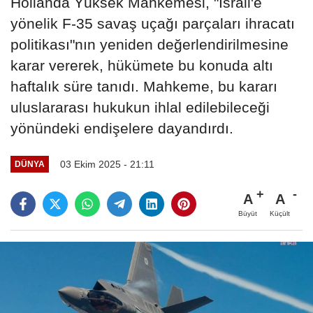
Hollanda Yüksek Mahkemesi, "İsrail'e
yönelik F-35 savaş uçağı parçaları ihracatı
politikası"nın yeniden değerlendirilmesine
karar vererek, hükümete bu konuda altı
haftalık süre tanıdı. Mahkeme, bu kararı
uluslararası hukukun ihlal edilebileceği
yönündeki endişelere dayandırdı.
03 Ekim 2025 - 21:11
DÜNYA
A
A
Büyüt
Küçült