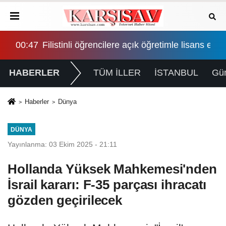
atikleşme çağrısı geldi
ans eğitimi için çalışmalar hızlandırıldı
02:10
"Çerçeve yasa" Adalet Komisyonu'nda: İktidar 
HABERLER
TÜM İLLER
İSTANBUL
Gü
Haberler
Dünya
DÜNYA
Yayınlanma: 03 Ekim 2025 - 21:11
Hollanda Yüksek Mahkemesi'nden
İsrail kararı: F-35 parçası ihracatı
gözden geçirilecek