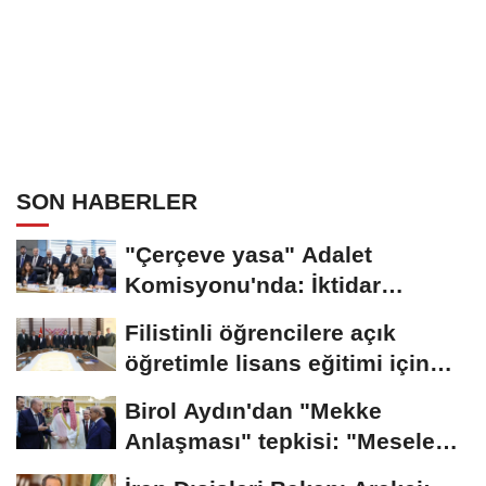
SON HABERLER
"Çerçeve yasa" Adalet
Komisyonu'nda: İktidar
"pazarlık yok" dedi,...
Filistinli öğrencilere açık
öğretimle lisans eğitimi için
çalışmalar...
Birol Aydın'dan "Mekke
Anlaşması" tepkisi: "Mesele
İsrail'in güvenliği...