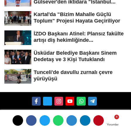
Gülsever'den iktidara "İstanbul...
Kartal'da "Bizim Mahalle Güçlü
Toplum" Projesi Hayata Geçiriliyor
İZDO Başkanı Atinel: Plansız fakülte
artışı diş hekimliğinde...
Üsküdar Belediye Başkanı Sinem
Dedetaş ve 3 Kişi Tutuklandı
Tunceli'de davullu zurnalı çevre
yürüyüşü
Hakkımızda
Künye
İletişim
Çerez Politikası
Yorumlar
Yorumlar
Gizlilik Politikası