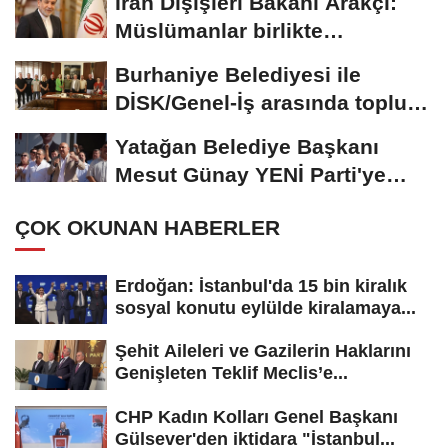
İran Dışişleri Bakanı Arakçi:
Müslümanlar birlikte
durduğunda...
Burhaniye Belediyesi ile
DİSK/Genel-İş arasında toplu iş
sözleşmesi...
Yatağan Belediye Başkanı
Mesut Günay YENİ Parti'ye
geçti
ÇOK OKUNAN HABERLER
Erdoğan: İstanbul'da 15 bin kiralık
sosyal konutu eylülde kiralamaya...
Şehit Aileleri ve Gazilerin Haklarını
Genişleten Teklif Meclis’e...
CHP Kadın Kolları Genel Başkanı
Gülsever'den iktidara "İstanbul...