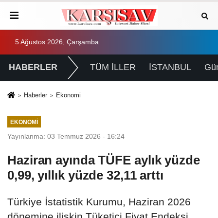
5 Ağustos 2026, Çarşamba
HABERLER
TÜM İLLER
İSTANBUL
Gü
Haberler
Ekonomi
EKONOMI
Yayınlanma: 03 Temmuz 2026 - 16:24
Haziran ayında TÜFE aylık yüzde
0,99, yıllık yüzde 32,11 arttı
Türkiye İstatistik Kurumu, Haziran 2026
dönemine ilişkin Tüketici Fiyat Endeksi