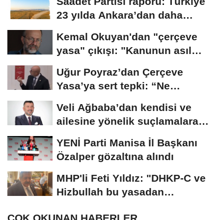
Saadet Partisi raporu: Türkiye
23 yılda Ankara’dan daha
büyük tarım...
Kemal Okuyan'dan "çerçeve
yasa" çıkışı: "Kanunun asıl
özünü...
Uğur Poyraz’dan Çerçeve
Yasa’ya sert tepki: “Ne
yaptığınızın...
Veli Ağbaba’dan kendisi ve
ailesine yönelik suçlamalara
tepki: “Bir...
YENİ Parti Manisa İl Başkanı
Özalper gözaltına alındı
MHP'li Feti Yıldız: "DHKP-C ve
Hizbullah bu yasadan
yararlanamaz"
ÇOK OKUNAN HABERLER