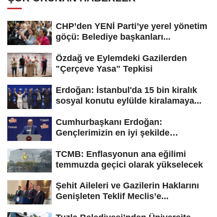
CHP’den YENİ Parti’ye yerel yönetim
göçü: Belediye başkanları...
Özdağ ve Eylemdeki Gazilerden
"Çerçeve Yasa" Tepkisi
Erdoğan: İstanbul'da 15 bin kiralık
sosyal konutu eylülde kiralamaya...
Cumhurbaşkanı Erdoğan:
Gençlerimizin en iyi şekilde
yetişmesi için...
TCMB: Enflasyonun ana eğilimi
temmuzda geçici olarak yükselecek
Şehit Aileleri ve Gazilerin Haklarını
Genişleten Teklif Meclis’e...