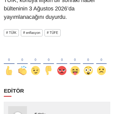
TÜİK, konuya ilişkin bir sonraki haber
bülteninin 3 Ağustos 2026’da
yayımlanacağını duyurdu.
# TÜİK
# enflasyon
# TÜFE
EDİTÖR