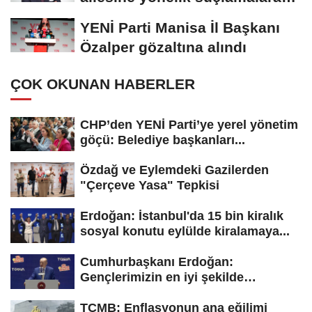
tepki: “Bir...
YENİ Parti Manisa İl Başkanı
Özalper gözaltına alındı
ÇOK OKUNAN HABERLER
CHP’den YENİ Parti’ye yerel yönetim
göçü: Belediye başkanları...
Özdağ ve Eylemdeki Gazilerden
"Çerçeve Yasa" Tepkisi
Erdoğan: İstanbul'da 15 bin kiralık
sosyal konutu eylülde kiralamaya...
Cumhurbaşkanı Erdoğan:
Gençlerimizin en iyi şekilde
yetişmesi için...
TCMB: Enflasyonun ana eğilimi