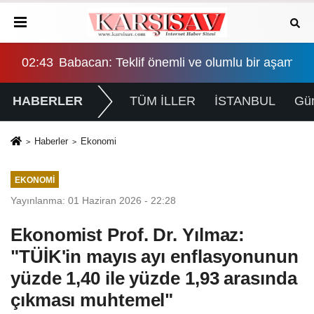
şama, eşitlik yönünden eksiklikler giderilmeli
02:43
Babacan: Teklif önemli ve olumlu bir aşama, eş
HABERLER
TÜM İLLER
İSTANBUL
Gü
Haberler
Ekonomi
EKONOMI
Yayınlanma: 01 Haziran 2026 - 22:28
Ekonomist Prof. Dr. Yılmaz:
"TÜİK'in mayıs ayı enflasyonunun
yüzde 1,40 ile yüzde 1,93 arasında
çıkması muhtemel"