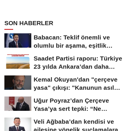
SON HABERLER
Babacan: Teklif önemli ve
olumlu bir aşama, eşitlik
yönünden eksiklikler...
Saadet Partisi raporu: Türkiye
23 yılda Ankara’dan daha
büyük tarım...
Kemal Okuyan'dan "çerçeve
yasa" çıkışı: "Kanunun asıl
özünü...
Uğur Poyraz’dan Çerçeve
Yasa’ya sert tepki: “Ne
yaptığınızın...
Veli Ağbaba’dan kendisi ve
ailesine yönelik suçlamalara