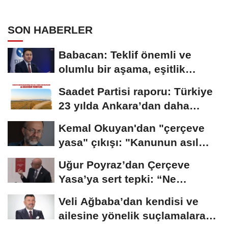
SON HABERLER
Babacan: Teklif önemli ve
olumlu bir aşama, eşitlik
yönünden eksiklikler...
Saadet Partisi raporu: Türkiye
23 yılda Ankara’dan daha
büyük tarım...
Kemal Okuyan'dan "çerçeve
yasa" çıkışı: "Kanunun asıl
özünü...
Uğur Poyraz’dan Çerçeve
Yasa’ya sert tepki: “Ne
yaptığınızın...
Veli Ağbaba’dan kendisi ve
ailesine yönelik suçlamalara