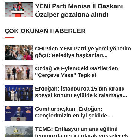
tepki: “Bir...
YENİ Parti Manisa İl Başkanı
Özalper gözaltına alındı
ÇOK OKUNAN HABERLER
CHP’den YENİ Parti’ye yerel yönetim
göçü: Belediye başkanları...
Özdağ ve Eylemdeki Gazilerden
"Çerçeve Yasa" Tepkisi
Erdoğan: İstanbul'da 15 bin kiralık
sosyal konutu eylülde kiralamaya...
Cumhurbaşkanı Erdoğan:
Gençlerimizin en iyi şekilde
yetişmesi için...
TCMB: Enflasyonun ana eğilimi
temmuzda geçici olarak yükselecek