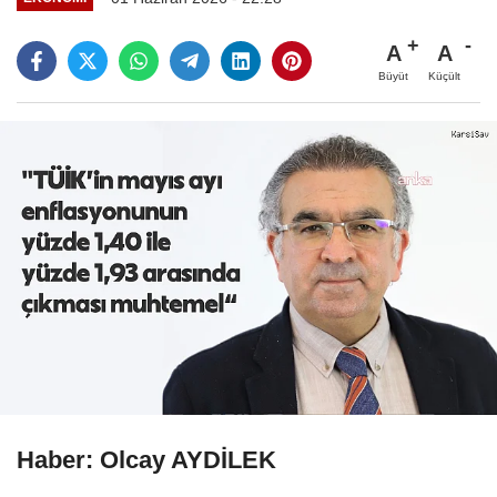
A
A
Büyüt
Küçült
Haber: Olcay AYDİLEK