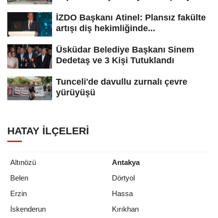
İZDO Başkanı Atinel: Plansız fakülte
artışı diş hekimliğinde...
Üsküdar Belediye Başkanı Sinem
Dedetaş ve 3 Kişi Tutuklandı
Tunceli'de davullu zurnalı çevre
yürüyüşü
HATAY İLÇELERI
Altınözü
Antakya
Belen
Dörtyol
Erzin
Hassa
İskenderun
Kırıkhan