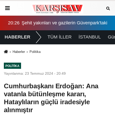
'taki eylemi 27'nci gününde: "Biz sadaka değil, hakkımızı 
02:10
"Çerçeve yasa" Adalet Komisyonu'nda: İktidar 
00:
HABERLER
TÜM İLLER
İSTANBUL
Gü
Haberler
Politika
POLITIKA
Yayınlanma: 23 Temmuz 2024 - 20:49
Cumhurbaşkanı Erdoğan: Ana
vatanla bütünleşme kararı,
Hataylıların güçlü iradesiyle
alınmıştır