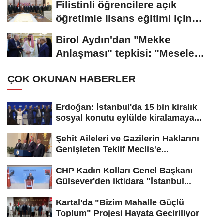
Filistinli öğrencilere açık
öğretimle lisans eğitimi için
çalışmalar...
Birol Aydın'dan "Mekke
Anlaşması" tepkisi: "Mesele
İsrail'in güvenliği...
ÇOK OKUNAN HABERLER
Erdoğan: İstanbul'da 15 bin kiralık
sosyal konutu eylülde kiralamaya...
Şehit Aileleri ve Gazilerin Haklarını
Genişleten Teklif Meclis’e...
CHP Kadın Kolları Genel Başkanı
Gülsever'den iktidara "İstanbul...
Kartal'da "Bizim Mahalle Güçlü
Toplum" Projesi Hayata Geçiriliyor