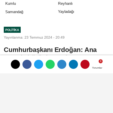
Kumlu
Reyhanlı
Yayladağı
Samandağ
POLITIKA
Yayınlanma: 23 Temmuz 2024 - 20:49
Cumhurbaşkanı Erdoğan: Ana
vatanla bütünleşme kararı,
Hataylıların güçlü iradesiyle
Yorumlar
Yorumlar
alınmıştır
Cumhurbaşkanımız Recep Tayyip Erdoğan,
Hatay'ın ana vatana katılmasının 85. yıl
dönümü dolayısıyla mesaj yayımladı.