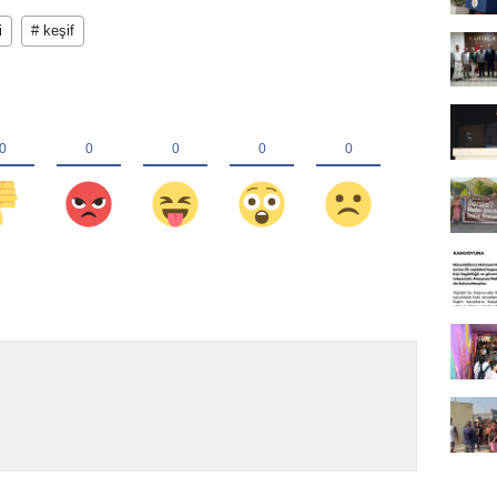
i
# keşif