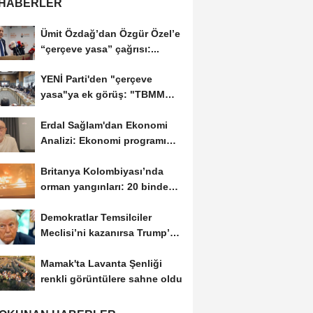
 HABERLER
Ümit Özdağ’dan Özgür Özel’e
“çerçeve yasa” çağrısı:...
YENİ Parti'den "çerçeve
yasa"ya ek görüş: "TBMM
sürecin merkezi...
Erdal Sağlam'dan Ekonomi
Analizi: Ekonomi programı
uzadıkça toplumsal...
Britanya Kolombiyası’nda
orman yangınları: 20 binden
fazla kişi...
Demokratlar Temsilciler
Meclisi’ni kazanırsa Trump’a
yönelik geniş...
Mamak'ta Lavanta Şenliği
renkli görüntülere sahne oldu