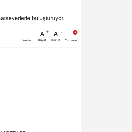
natseverlerle buluşturuyor.
A
A
Büyüt
Küçült
Yazdır
Yorumlar