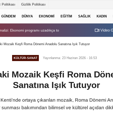
 Politikası
Gizlilik Politikası
GÜNDEM
DÜNYA
EKONOMI
EĞITIM
SAĞLIK
KADIN
Video G
kli görüntülere sahne oldu
00:24
Öğrenci affını d
ki Mozaik Keşfi Roma Dönemi Anadolu Sanatına Işık Tutuyor
Yayınlanma: 23 Haziran 2026 - 16:53
KÜLTÜR-SANAT
aki Mozaik Keşfi Roma Dön
Sanatına Işık Tutuyor
 Kenti’nde ortaya çıkarılan mozaik, Roma Dönemi Ana
er sunması bakımından bilimsel ve kültürel açıdan dikk