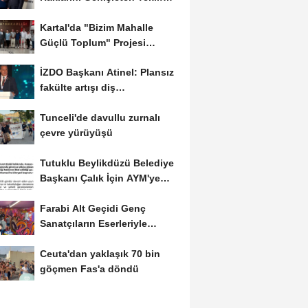
Meclis’e...
Kartal'da "Bizim Mahalle
Güçlü Toplum" Projesi
Hayata Geçiriliyor
İZDO Başkanı Atinel: Plansız
fakülte artışı diş
hekimliğinde...
Tunceli'de davullu zurnalı
çevre yürüyüşü
Tutuklu Beylikdüzü Belediye
Başkanı Çalık İçin AYM'ye
bireysel...
Farabi Alt Geçidi Genç
Sanatçıların Eserleriyle
Renklendi
Ceuta'dan yaklaşık 70 bin
göçmen Fas'a döndü