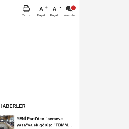
A
A
Büyüt
Küçült
Yazdır
Yorumlar
 HABERLER
YENİ Parti'den "çerçeve
yasa"ya ek görüş: "TBMM