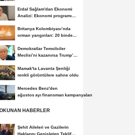
sürecin merkezi...
Erdal Sağlam'dan Ekonomi
Analizi: Ekonomi programı
uzadıkça toplumsal...
Britanya Kolombiyası’nda
orman yangınları: 20 binden
fazla kişi...
Demokratlar Temsilciler
Meclisi’ni kazanırsa Trump’a
yönelik geniş...
Mamak'ta Lavanta Şenliği
renkli görüntülere sahne oldu
Mercedes Benz'den
ağustos ayı finansman kampanyaları
 OKUNAN HABERLER
Şehit Aileleri ve Gazilerin
Haklarını Genişleten Teklif