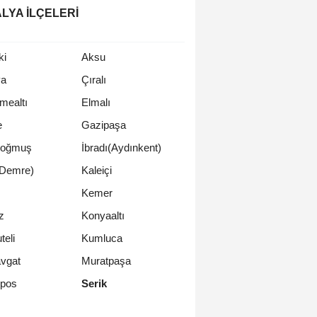
LYA İLÇELERI
ki
Aksu
ya
Çıralı
mealtı
Elmalı
e
Gazipaşa
oğmuş
İbradı(Aydınkent)
(Demre)
Kaleiçi
Kemer
z
Konyaaltı
teli
Kumluca
vgat
Muratpaşa
Serik
pos