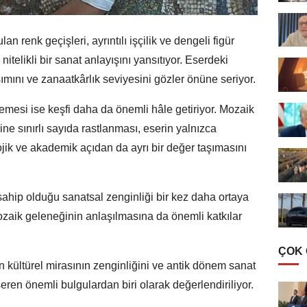
an renk geçişleri, ayrıntılı işçilik ve dengeli figür
itelikli bir sanat anlayışını yansıtıyor. Eserdeki
şımını ve zanaatkârlık seviyesini gözler önüne seriyor.
lemesi ise keşfi daha da önemli hâle getiriyor. Mozaik
rine sınırlı sayıda rastlanması, eserin yalnızca
jik ve akademik açıdan da ayrı bir değer taşımasını
ahip olduğu sanatsal zenginliği bir kez daha ortaya
aik geleneğinin anlaşılmasına da önemli katkılar
ÇOK
in kültürel mirasının zenginliğini ve antik dönem sanat
seren önemli bulgulardan biri olarak değerlendiriliyor.