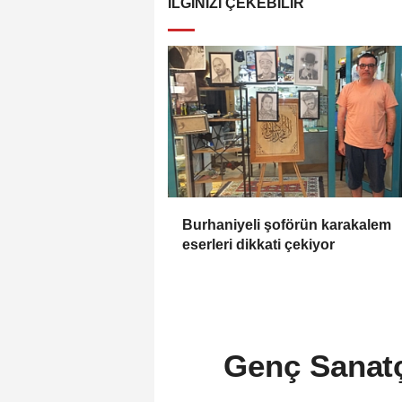
İLGINIZI ÇEKEBILIR
Burhaniyeli şoförün karakalem
eserleri dikkati çekiyor
Genç Sanatç