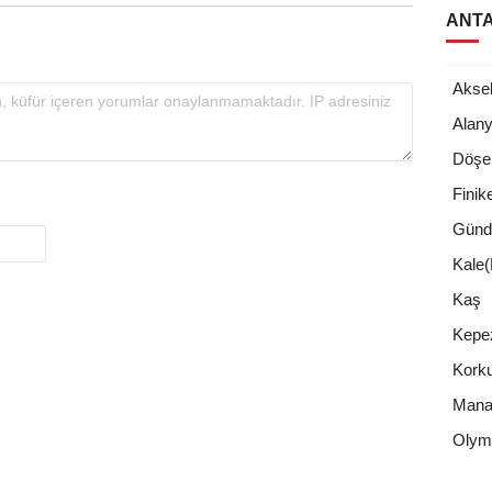
ANTA
Akse
Alan
Döşe
Finik
Günd
Kale
Kaş
Kepe
Korku
Mana
Olym