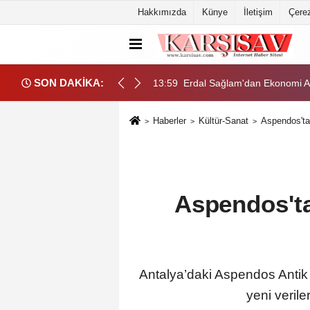
Hakkımızda
Künye
İletişim
Çerez
SON DAKİKA:
nomi programı uzadıkça toplumsal maliyeti büyüyor
03:03
Mamak'ta Lavanta Şenliği ren
Haberler
Kültür-Sanat
Aspendos'ta
Aspendos't
Antalya’daki Aspendos Antik
yeni veril