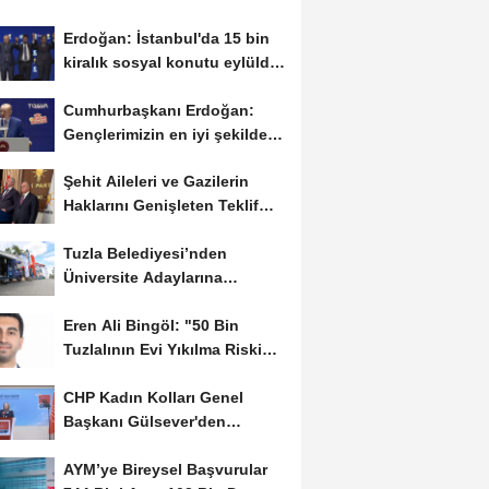
Erdoğan: İstanbul'da 15 bin
kiralık sosyal konutu eylülde
kiralamaya...
Cumhurbaşkanı Erdoğan:
Gençlerimizin en iyi şekilde
yetişmesi için...
Şehit Aileleri ve Gazilerin
Haklarını Genişleten Teklif
Meclis’e...
Tuzla Belediyesi’nden
Üniversite Adaylarına
Ücretsiz Tercih Danışmanlığı
Eren Ali Bingöl: "50 Bin
Tuzlalının Evi Yıkılma Riskiyle
Karşı...
CHP Kadın Kolları Genel
Başkanı Gülsever'den
iktidara "İstanbul...
AYM’ye Bireysel Başvurular