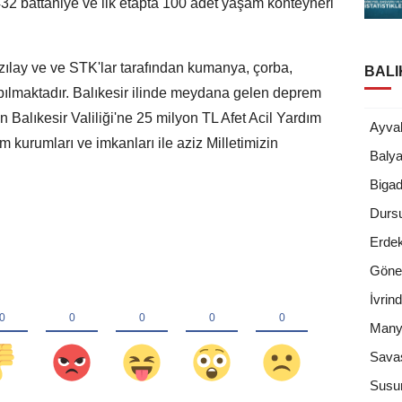
32 battaniye ve ilk etapta 100 adet yaşam konteyneri
ılay ve ve STK'lar tarafından kumanya, çorba,
BALI
pılmaktadır. Balıkesir ilinde meydana gelen deprem
Balıkesir Valiliği'ne 25 milyon TL Afet Acil Yardım
Ayval
m kurumları ve imkanları ile aziz Milletimizin
Baly
Bigad
Durs
Erde
Göne
İvrind
Many
Sava
Susur