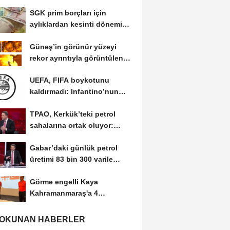
SGK prim borçları için
aylıklardan kesinti dönemi
başladı
Güneş’in görünür yüzeyi
rekor ayrıntıyla görüntülendi:
Plazma...
UEFA, FIFA boykotunu
kaldırmadı: Infantino’nun
özrü yeterli bulunmadı
TPAO, Kerkük’teki petrol
sahalarına ortak oluyor:
Rezervin ekonomik...
Gabar’daki günlük petrol
üretimi 83 bin 300 varile
ulaştı
Görme engelli Kaya
Kahramanmaraş'a 4
madalyayla döndü
 OKUNAN HABERLER