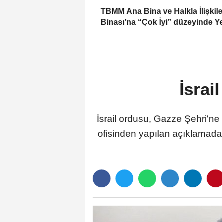
TBMM Ana Bina ve Halkla İlişkile
Binası’na “Çok İyi” düzeyinde Y
TR sertifikası
İsrai
İsrail ordusu, Gazze Şehri'n
ofisinden yapılan açıklamada,