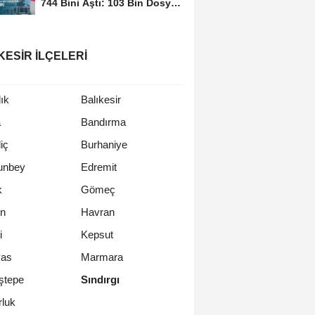
744 Bini Aştı: 103 Bin Dosya
Derdest
KESIR İLÇELERI
ık
Balıkesir
a
Bandırma
iç
Burhaniye
unbey
Edremit
k
Gömeç
n
Havran
i
Kepsut
as
Marmara
ştepe
Sındırgı
luk