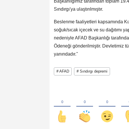
Başkanlığımız tarafından toplam 19.4
Sındırgı'ya ulaştırılmıştır.
Beslenme faaliyetleri kapsamında Kız
soğuk/sıcak içecek ve su dağıtımı ya
nedeniyle AFAD Başkanlığı tarafından 
Ödeneği gönderilmiştir. Devletimiz tü
yanındadır."
# AFAD
# Sındırgı depremi