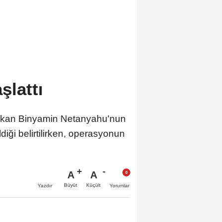
şlattı
şbakan Binyamin Netanyahu'nun
iği belirtilirken, operasyonun
A
A
Büyüt
Küçült
Yazdır
Yorumlar