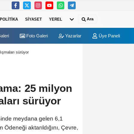
Ara
POLITIKA
SIYASET
YEREL
aleri
Foto Galeri
Yazarlar
Üye Paneli
alışmaları sürüyor
lama: 25 milyon
maları sürüyor
çesinde meydana gelen 6,1
m Ödeneği aktarıldığını, Çevre,