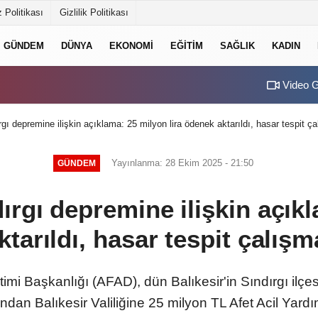
 Politikası
Gizlilik Politikası
GÜNDEM
DÜNYA
EKONOMI
EĞITIM
SAĞLIK
KADIN
Video G
ı depremine ilişkin açıklama: 25 milyon lira ödenek aktarıldı, hasar tespit ç
Yayınlanma: 28 Ekim 2025 - 21:50
GÜNDEM
rgı depremine ilişkin açık
ktarıldı, hasar tespit çalış
imi Başkanlığı (AFAD), dün Balıkesir'in Sındırgı il
an Balıkesir Valiliğine 25 milyon TL Afet Acil Yardı