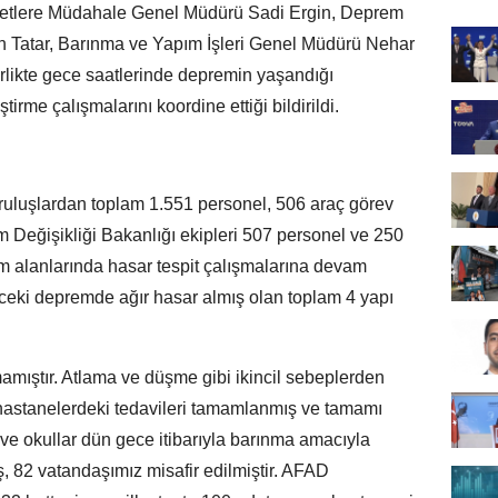
fetlere Müdahale Genel Müdürü Sadi Ergin, Deprem
 Tatar, Barınma ve Yapım İşleri Genel Müdürü Nehar
birlikte gece saatlerinde depremin yaşandığı
irme çalışmalarını koordine ettiği bildirildi.
uluşlardan toplam 1.551 personel, 506 araç görev
im Değişikliği Bakanlığı ekipleri 507 personel ve 250
m alanlarında hasar tespit çalışmalarına devam
ceki depremde ağır hasar almış olan toplam 4 yapı
ıştır. Atlama ve düşme gibi ikincil sebeplerden
hastanelerdeki tedavileri tamamlanmış ve tamamı
 ve okullar dün gece itibarıyla barınma amacıyla
, 82 vatandaşımız misafir edilmiştir. AFAD