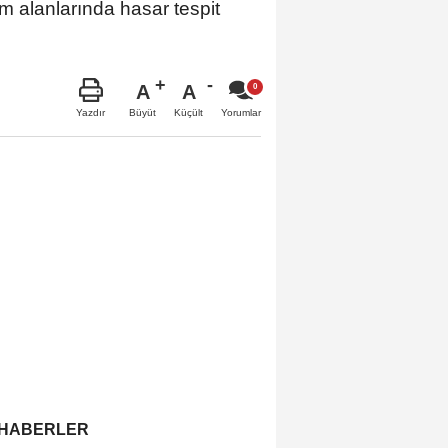
im alanlarında hasar tespit
A
A
Büyüt
Küçült
Yazdır
Yorumlar
 HABERLER