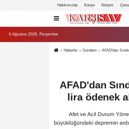
Hakkımızda
Künye
İletişim
Çerez
6 Ağustos 2026, Perşembe
Haberler
Gündem
AFAD'dan Sındırg
AFAD'dan Sındı
lira ödenek a
Afet ve Acil Durum Yönet
büyüklüğündeki depremin ardınd