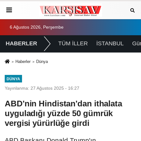
6 Ağustos 2026, Perşembe
HABERLER
TÜM İLLER
İSTANBUL
Gü
Haberler
Dünya
DÜNYA
Yayınlanma: 27 Ağustos 2025 - 16:27
ABD'nin Hindistan'dan ithalata
uyguladığı yüzde 50 gümrük
vergisi yürürlüğe girdi
ABD Başkanı Donald Trump'ın