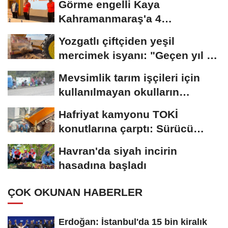
Görme engelli Kaya
Kahramanmaraş'a 4
madalyayla döndü
Yozgatlı çiftçiden yeşil
mercimek isyanı: "Geçen yıl 45
liraydı,...
Mevsimlik tarım işçileri için
kullanılmayan okulların
açılması...
Hafriyat kamyonu TOKİ
konutlarına çarptı: Sürücü
yaralandı
Havran'da siyah incirin
hasadına başladı
ÇOK OKUNAN HABERLER
Erdoğan: İstanbul'da 15 bin kiralık