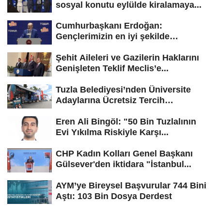
sosyal konutu eylülde kiralamaya...
Cumhurbaşkanı Erdoğan:
Gençlerimizin en iyi şekilde
yetişmesi için...
Şehit Aileleri ve Gazilerin Haklarını
Genişleten Teklif Meclis’e...
Tuzla Belediyesi’nden Üniversite
Adaylarına Ücretsiz Tercih
Danışmanlığı
Eren Ali Bingöl: "50 Bin Tuzlalının
Evi Yıkılma Riskiyle Karşı...
CHP Kadın Kolları Genel Başkanı
Gülsever'den iktidara "İstanbul...
AYM’ye Bireysel Başvurular 744 Bini
Aştı: 103 Bin Dosya Derdest