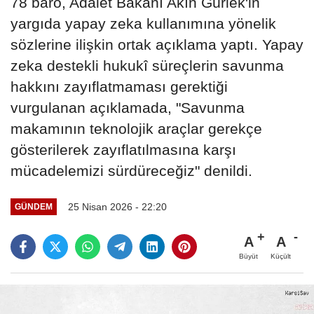
78 baro, Adalet Bakanı Akın Gürlek'in
yargıda yapay zeka kullanımına yönelik
sözlerine ilişkin ortak açıklama yaptı. Yapay
zeka destekli hukukî süreçlerin savunma
hakkını zayıflatmaması gerektiği
vurgulanan açıklamada, "Savunma
makamının teknolojik araçlar gerekçe
gösterilerek zayıflatılmasına karşı
mücadelemizi sürdüreceğiz" denildi.
25 Nisan 2026 - 22:20
GÜNDEM
A
A
Büyüt
Küçült