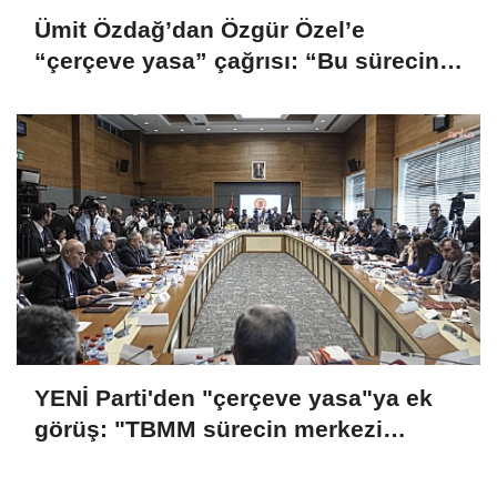
Ümit Özdağ’dan Özgür Özel’e
“çerçeve yasa” çağrısı: “Bu sürecin
parçası olmayın”
YENİ Parti'den "çerçeve yasa"ya ek
görüş: "TBMM sürecin merkezi
olmaktan çıkarılıyor"