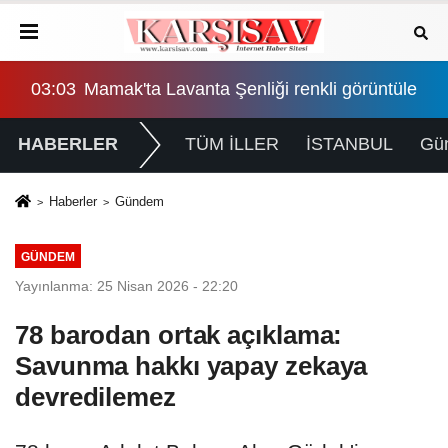
r"
konomi programı uzadıkça toplumsal maliyeti büyüyor
03:03
Mamak'ta Lavanta Şenliği renkli görüntülere 
00:
HABERLER
TÜM İLLER
İSTANBUL
Gü
Haberler
Gündem
GÜNDEM
Yayınlanma: 25 Nisan 2026 - 22:20
78 barodan ortak açıklama:
Savunma hakkı yapay zekaya
devredilemez