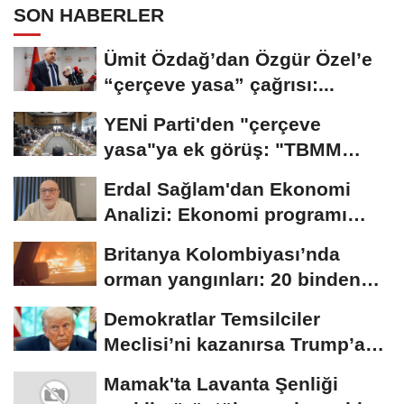
SON HABERLER
Ümit Özdağ’dan Özgür Özel’e
“çerçeve yasa” çağrısı:...
YENİ Parti'den "çerçeve
yasa"ya ek görüş: "TBMM
sürecin merkezi...
Erdal Sağlam'dan Ekonomi
Analizi: Ekonomi programı
uzadıkça toplumsal...
Britanya Kolombiyası’nda
orman yangınları: 20 binden
fazla kişi...
Demokratlar Temsilciler
Meclisi’ni kazanırsa Trump’a
yönelik geniş...
Mamak'ta Lavanta Şenliği